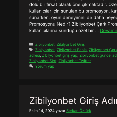
dolu bir fırsat olarak öne çıkmaktadır. Özel
kullanıcılar için sunulan bu promosyon, ka
sunarken, oyun deneyimini de daha heyeca
Promosyonu Nedir? Zibilyonbet Çark Promo
kullanıcılarına sunduğu özel bir …
Devamın
Kategoriler
Zibilyonbet
,
Zibilyonbet Giriş
Etiketler
Zibilyonbet
,
Zibilyonbet Bahis
,
Zibilyonbet Çar
adresi
,
Zibilyonbet giriş yap
,
Zibilyonbet güncel ad
Zibilyonbet Slot
,
Zibilyonbet Twitter
Yorum yap
Zibilyonbet Giriş Adı
Ekim 14, 2024
yazar
Serkan Öztürk