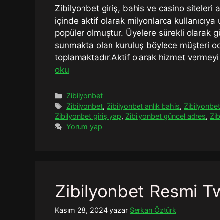
Zibilyonbet giriş, bahis ve casino siteleri 
içinde aktif olarak milyonlarca kullanıcı
popüler olmuştur. Üyelere sürekli olarak g
sunmakta olan kuruluş böylece müşteri odak
toplamaktadır.Aktif olarak hizmet vermeyi 
oku
Kategoriler
Zibilyonbet
Etiketler
Zibilyonbet
,
Zibilyonbet anlık bahis
,
Zibilyonbet
Zibilyonbet giriş yap
,
Zibilyonbet güncel adres
,
Zib
Yorum yap
Zibilyonbet Resmi Tw
Kasım 28, 2024
yazar
Serkan Öztürk