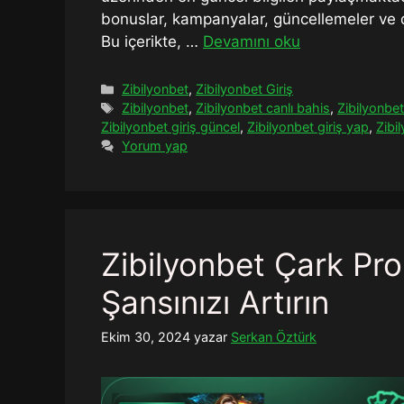
bonuslar, kampanyalar, güncellemeler ve du
Bu içerikte, …
Devamını oku
Kategoriler
Zibilyonbet
,
Zibilyonbet Giriş
Etiketler
Zibilyonbet
,
Zibilyonbet canlı bahis
,
Zibilyonbe
Zibilyonbet giriş güncel
,
Zibilyonbet giriş yap
,
Zibi
Yorum yap
Zibilyonbet Çark P
Şansınızı Artırın
Ekim 30, 2024
yazar
Serkan Öztürk