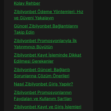
Kolay Rehber
Zibilyonbet Ödeme Yöntemleri: Hız
ve Güveni Yakalayın
Güncel Zibilyonbet Bağlantılarını
Takip Edin
Zibilyonbet Promosyonlarıyla İlk
Yatırımınızı Büyütün
Zibilyonbet Kayıt İşleminde Dikkat
Edilmesi Gerekenler
Zibilyonbet Güncel: Bağlantı
Sorunlarına Çözüm Önerileri
Nasıl Zibilyonbet Giriş Yapılır?
Zibilyonbet Promosyonlarının
Faydaları ve Kullanım Şartları
Zibilyonbet Kayıt ve Giriş İşlemleri