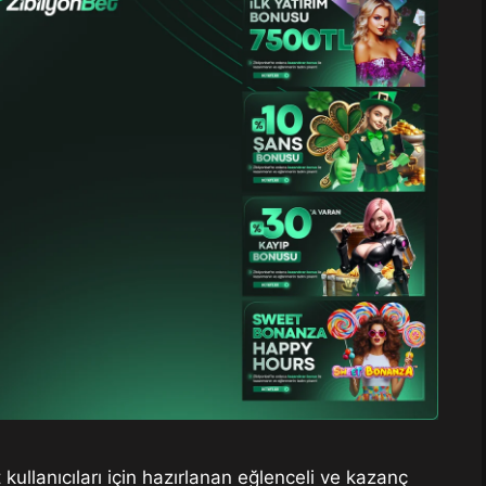
ullanıcıları için hazırlanan eğlenceli ve kazanç