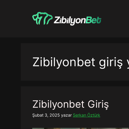
İçeriğe
atla
Zibilyonbet giriş
Zibilyonbet Giriş
Şubat 3, 2025
yazar
Serkan Öztürk