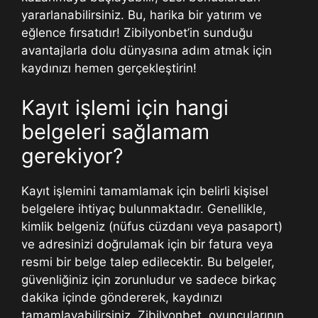
yararlanabilirsiniz. Bu, harika bir yatırım ve
eğlence fırsatıdır! Zibilyonbet’in sunduğu
avantajlarla dolu dünyasına adım atmak için
kaydınızı hemen gerçekleştirin!
Kayıt işlemi için hangi
belgeleri sağlamam
gerekiyor?
Kayıt işlemini tamamlamak için belirli kişisel
belgelere ihtiyaç bulunmaktadır. Genellikle,
kimlik belgeniz (nüfus cüzdanı veya pasaport)
ve adresinizi doğrulamak için bir fatura veya
resmi bir belge talep edilecektir. Bu belgeler,
güvenliğiniz için zorunludur ve sadece birkaç
dakika içinde göndererek, kaydınızı
tamamlayabilirsiniz. Zibilyonbet, oyuncularının