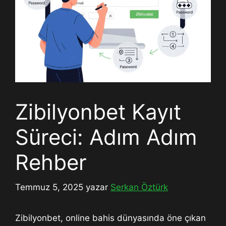
Zibilyonbet Kayıt
Süreci: Adım Adım
Rehber
Temmuz 5, 2025
yazar
Serkan Öztürk
Zibilyonbet, online bahis dünyasında öne çıkan