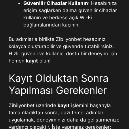
Güvenilir Cihazlar Kullanın
: Hesabınıza
erişim sağlarken daima güvenilir cihazlar
kullanın ve herkese açık Wi-Fi
bağlantılarından kaçının.
Bu adımlarla birlikte Zibilyonbet hesabınızı
kolayca oluşturabilir ve güvende tutabilirsiniz.
Hızlı, güvenli ve kullanıcı dostu bir deneyim için
hemen
kayıt
olun!
Kayıt Olduktan Sonra
Yapılması Gerekenler
Zibilyonbet üzerinde
kayıt
işlemini başarıyla
tamamladıktan sonra, bazı temel adımları
uygulamak, deneyiminizi daha da geliştirmenize
yardımcı olacaktır. İşte yapmanız gerekenler: