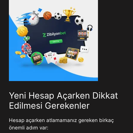
Yeni Hesap Açarken Dikkat
Edilmesi Gerekenler
Hesap açarken atlamamanız gereken birkaç
önemli adım var: