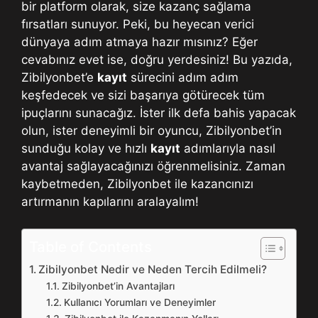
bir platform olarak, size kazanç sağlama
fırsatları sunuyor. Peki, bu heyecan verici
dünyaya adım atmaya hazır mısınız? Eğer
cevabınız evet ise, doğru yerdesiniz! Bu yazıda,
Zibilyonbet’e
kayıt
sürecini adım adım
keşfedecek ve sizi başarıya götürecek tüm
ipuçlarını sunacağız. İster ilk defa bahis yapacak
olun, ister deneyimli bir oyuncu, Zibilyonbet’in
sunduğu kolay ve hızlı
kayıt
adımlarıyla nasıl
avantaj sağlayacağınızı öğrenmelisiniz. Zaman
kaybetmeden, Zibilyonbet ile kazancınızı
artırmanın kapılarını aralayalım!
Table of Contents
Zibilyonbet Nedir ve Neden Tercih Edilmeli?
Zibilyonbet’in Avantajları
Kullanıcı Yorumları ve Deneyimler