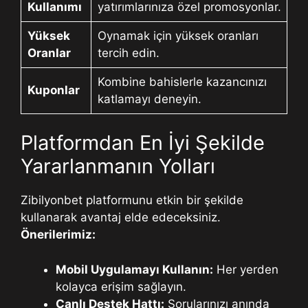
Kullanımı
yatırımlarınıza özel promosyonlar.
Yüksek
Oynamak için yüksek oranları
Oranlar
tercih edin.
Kombine bahislerle kazancınızı
Kuponlar
katlamayı deneyin.
Platformdan En İyi Şekilde
Yararlanmanın Yolları
Zibilyonbet platformunu etkin bir şekilde
kullanarak avantaj elde edeceksiniz.
Önerilerimiz:
Mobil Uygulamayı Kullanın:
Her yerden
kolayca erişim sağlayın.
Canlı Destek Hattı:
Sorularınızı anında