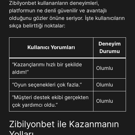
Zibilyonbet kullananların deneyimleri,
platformun ne denli güvenilir ve avantajlı
olduğunu gözler önüne seriyor. İşte kullanıcıların
sıkça belirttiği noktalar:
Deneyim
Kullanıcı Yorumları
Durumu
“Kazançlarımı hızlı bir şekilde
Olumlu
aldım!”
“Oyun seçenekleri çok fazla.”
Olumlu
“Müşteri destek ekibi gerçekten
Olumlu
çok yardımcı oldu.”
Zibilyonbet ile Kazanmanın
Yolları