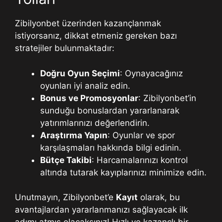
Zibilyonbet üzerinden kazançlanmak
istiyorsanız, dikkat etmeniz gereken bazı
stratejiler bulunmaktadır:
Doğru Oyun Seçimi
: Oynayacağınız
oyunları iyi analiz edin.
Bonus ve Promosyonlar
: Zibilyonbet’in
sunduğu bonuslardan yararlanarak
yatırımlarınızı değerlendirin.
Araştırma Yapın
: Oyunlar ve spor
karşılaşmaları hakkında bilgi edinin.
Bütçe Takibi
: Harcamalarınızı kontrol
altında tutarak kayıplarınızı minimize edin.
Unutmayın, Zibilyonbet’e
Kayıt
olarak, bu
avantajlardan yararlanmanızı sağlayacak ilk