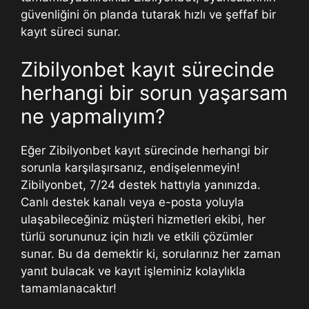
güvenliğini ön planda tutarak hızlı ve şeffaf bir
kayıt süreci sunar.
Zibilyonbet kayıt sürecinde
herhangi bir sorun yaşarsam
ne yapmalıyım?
Eğer Zibilyonbet kayıt sürecinde herhangi bir
sorunla karşılaşırsanız, endişelenmeyin!
Zibilyonbet, 7/24 destek hattıyla yanınızda.
Canlı destek kanalı veya e-posta yoluyla
ulaşabileceğiniz müşteri hizmetleri ekibi, her
türlü sorununuz için hızlı ve etkili çözümler
sunar. Bu da demektir ki, sorularınız her zaman
yanıt bulacak ve kayıt işleminiz kolaylıkla
tamamlanacaktır!