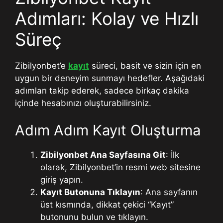
Adımları: Kolay ve Hızlı
Süreç
Zibilyonbet’e
kayıt
süreci, basit ve sizin için en
uygun bir deneyim sunmayı hedefler. Aşağıdaki
adımları takip ederek, sadece birkaç dakika
içinde hesabınızı oluşturabilirsiniz.
Adım Adım Kayıt Oluşturma
Zibilyonbet Ana Sayfasına Git
: İlk
olarak, Zibilyonbet’in resmi web sitesine
giriş yapın.
Kayıt Butonuna Tıklayın
: Ana sayfanın
üst kısmında, dikkat çekici “Kayıt”
butonunu bulun ve tıklayın.