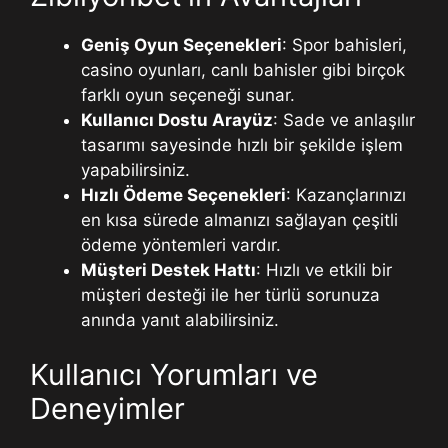
Geniş Oyun Seçenekleri
: Spor bahisleri,
casino oyunları, canlı bahisler gibi birçok
farklı oyun seçeneği sunar.
Kullanıcı Dostu Arayüz
: Sade ve anlaşılır
tasarımı sayesinde hızlı bir şekilde işlem
yapabilirsiniz.
Hızlı Ödeme Seçenekleri
: Kazançlarınızı
en kısa sürede almanızı sağlayan çeşitli
ödeme yöntemleri vardır.
Müşteri Destek Hattı
: Hızlı ve etkili bir
müşteri desteği ile her türlü sorunuza
anında yanıt alabilirsiniz.
Kullanıcı Yorumları ve
Deneyimler