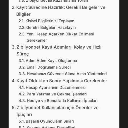
Zibilyonbet ile Kazanmanın Yolları
Kayıt Sürecine Hazırlık: Gerekli Belgeler ve
Bilgiler
Kişisel Bilgilerinizi Toplayın
Gerekli Belgeleri Hazırlayın
Yeni Hesap Açarken Dikkat Edilmesi
Gerekenler
Zibilyonbet Kayıt Adımları: Kolay ve Hızlı
Süreç
Adım Adım Kayıt Oluşturma
Email Doğrulama Süreci
Hesabınızı Güvence Altına Alma Yöntemleri
Kayıt Olduktan Sonra Yapılması Gerekenler
Hesap Ayarlarının Düzenlenmesi
Para Yatırma ve Çekme İşlemleri
Hediye ve Bonuslarla Kullanım İpuçları
Zibilyonbet Kullanıcıları için Öneriler ve
İpuçları
Başarılı Oyuncuların Sırları
Kazanç Artırma Stratejileri