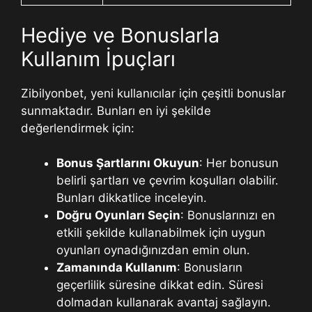
Hediye ve Bonuslarla
Kullanım İpuçları
Zibilyonbet, yeni kullanıcılar için çeşitli bonuslar
sunmaktadır. Bunları en iyi şekilde
değerlendirmek için:
Bonus Şartlarını Okuyun
: Her bonusun
belirli şartları ve çevrim koşulları olabilir.
Bunları dikkatlice inceleyin.
Doğru Oyunları Seçin
: Bonuslarınızı en
etkili şekilde kullanabilmek için uygun
oyunları oynadığınızdan emin olun.
Zamanında Kullanım
: Bonusların
geçerlilik süresine dikkat edin. Süresi
dolmadan kullanarak avantaj sağlayın.