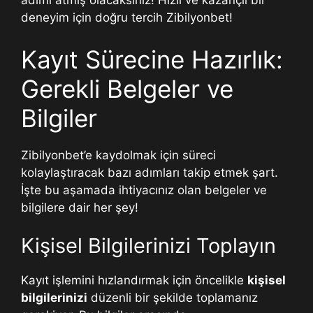
adımı atmış olacaksınız! Hızlı ve kazançlı bir
deneyim için doğru tercih Zibilyonbet!
Kayıt Sürecine Hazırlık:
Gerekli Belgeler ve
Bilgiler
Zibilyonbet’e kaydolmak için süreci
kolaylaştıracak bazı adımları takip etmek şart.
İşte bu aşamada ihtiyacınız olan belgeler ve
bilgilere dair her şey!
Kişisel Bilgilerinizi Toplayın
Kayıt işlemini hızlandırmak için öncelikle
kişisel
bilgilerinizi
düzenli bir şekilde toplamanız