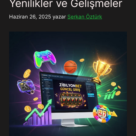
Yenilikler ve Gelişmeler
Haziran 26, 2025
yazar
Serkan Öztürk