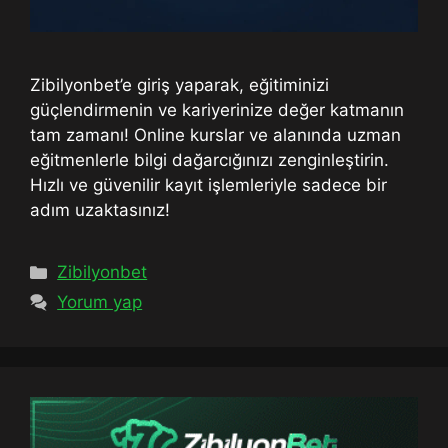
Zibilyonbet’e giriş yaparak, eğitiminizi
güçlendirmenin ve kariyerinize değer katmanın
tam zamanı! Online kurslar ve alanında uzman
eğitmenlerle bilgi dağarcığınızı zenginleştirin.
Hızlı ve güvenilir kayıt işlemleriyle sadece bir
adım uzaktasınız!
Kategoriler
Zibilyonbet
Yorum yap