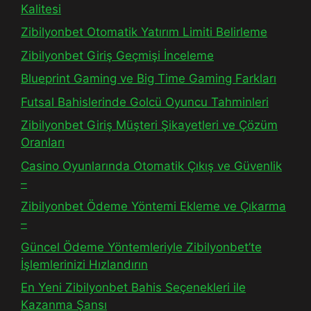
Kalitesi
Zibilyonbet Otomatik Yatırım Limiti Belirleme
Zibilyonbet Giriş Geçmişi İnceleme
Blueprint Gaming ve Big Time Gaming Farkları
Futsal Bahislerinde Golcü Oyuncu Tahminleri
Zibilyonbet Giriş Müşteri Şikayetleri ve Çözüm
Oranları
Casino Oyunlarında Otomatik Çıkış ve Güvenlik
–
Zibilyonbet Ödeme Yöntemi Ekleme ve Çıkarma
–
Güncel Ödeme Yöntemleriyle Zibilyonbet’te
İşlemlerinizi Hızlandırın
En Yeni Zibilyonbet Bahis Seçenekleri ile
Kazanma Şansı