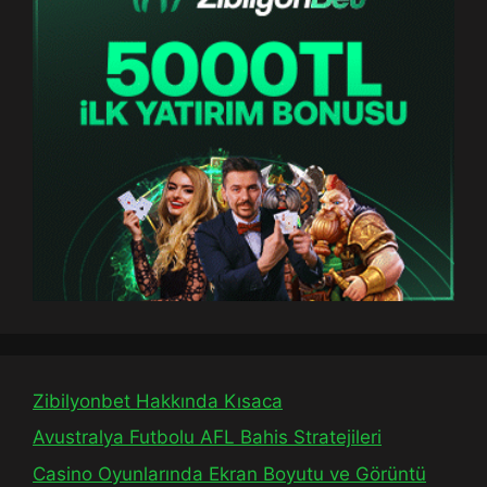
Zibilyonbet Hakkında Kısaca
Avustralya Futbolu AFL Bahis Stratejileri
Casino Oyunlarında Ekran Boyutu ve Görüntü