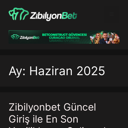
İçeriğe
atla
Menü
Ay:
Haziran 2025
Zibilyonbet Güncel
Giriş ile En Son