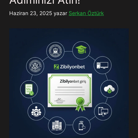
Haziran 23, 2025
yazar
Serkan Öztürk