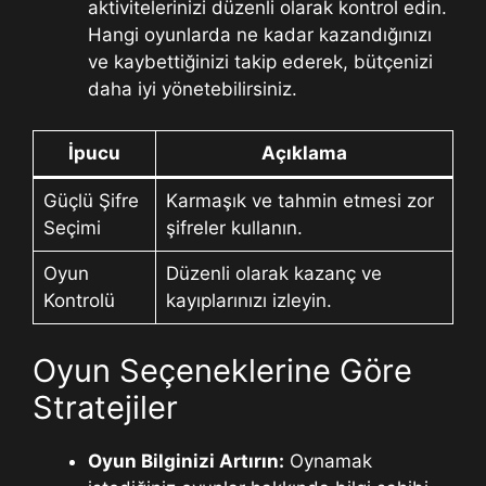
aktivitelerinizi düzenli olarak kontrol edin.
Hangi oyunlarda ne kadar kazandığınızı
ve kaybettiğinizi takip ederek, bütçenizi
daha iyi yönetebilirsiniz.
İpucu
Açıklama
Güçlü Şifre
Karmaşık ve tahmin etmesi zor
Seçimi
şifreler kullanın.
Oyun
Düzenli olarak kazanç ve
Kontrolü
kayıplarınızı izleyin.
Oyun Seçeneklerine Göre
Stratejiler
Oyun Bilginizi Artırın:
Oynamak