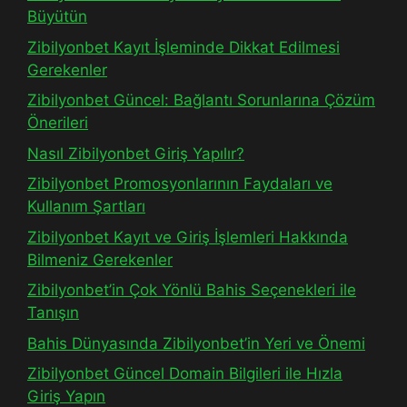
Büyütün
Zibilyonbet Kayıt İşleminde Dikkat Edilmesi
Gerekenler
Zibilyonbet Güncel: Bağlantı Sorunlarına Çözüm
Önerileri
Nasıl Zibilyonbet Giriş Yapılır?
Zibilyonbet Promosyonlarının Faydaları ve
Kullanım Şartları
Zibilyonbet Kayıt ve Giriş İşlemleri Hakkında
Bilmeniz Gerekenler
Zibilyonbet’in Çok Yönlü Bahis Seçenekleri ile
Tanışın
Bahis Dünyasında Zibilyonbet’in Yeri ve Önemi
Zibilyonbet Güncel Domain Bilgileri ile Hızla
Giriş Yapın