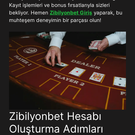
Kayıt işlemleri ve bonus fırsatlarıyla sizleri
bekliyor. Hemen
Zibilyonbet Giriş
yaparak, bu
muhteşem deneyimin bir parçası olun!
Zibilyonbet Hesabı
Oluşturma Adımları