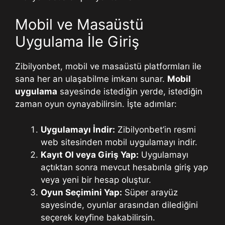
Mobil ve Masaüstü
Uygulama İle Giriş
Zibilyonbet, mobil ve masaüstü platformları ile
sana her an ulaşabilme imkanı sunar.
Mobil
uygulama
sayesinde istediğin yerde, istediğin
zaman oyun oynayabilirsin. İşte adımlar:
Uygulamayı İndir:
Zibilyonbet’in resmi
web sitesinden mobil uygulamayı indir.
Kayıt Ol veya Giriş Yap:
Uygulamayı
açtıktan sonra mevcut hesabınla giriş yap
veya yeni bir hesap oluştur.
Oyun Seçimini Yap:
Süper arayüz
sayesinde, oyunlar arasından dilediğini
seçerek keyfine bakabilirsin.