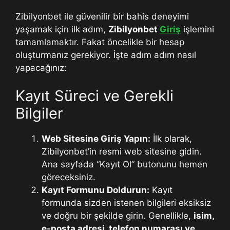
Zibilyonbet ile güvenilir bir bahis deneyimi
yaşamak için ilk adım,
Zibilyonbet
Giriş
işlemini
tamamlamaktır. Fakat öncelikle bir hesap
oluşturmanız gerekiyor. İşte adım adım nasıl
yapacağınız:
Kayıt Süreci ve Gerekli
Bilgiler
Web Sitesine Giriş Yapın:
İlk olarak,
Zibilyonbet’in resmi web sitesine gidin.
Ana sayfada “Kayıt Ol” butonunu hemen
göreceksiniz.
Kayıt Formunu Doldurun:
Kayıt
formunda sizden istenen bilgileri eksiksiz
ve doğru bir şekilde girin. Genellikle,
isim,
e-posta adresi, telefon numarası ve