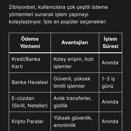
Zibilyonbet, kullanıcılara çok çeşitli ödeme
yöntemleri sunarak işlem yapmayı
kolaylaştırıyor. İşte en popüler seçenekler:
Ödeme
İşlem
Avantajları
Yöntemi
Süresi
Kredi/Banka
Kolay erişim, hızlı
Anında
Kartı
işlemler
Güvenli, yüksek
1-3 iş
Banka Havalesi
limitli işlemler
günü
E-cüzdan
Anlık transferler,
Anında
(Skrill, Neteller)
gizlilik
Yüksek güvenlik,
Kripto Paralar
Anında
anonimlik