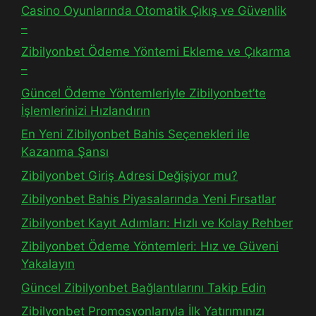
Casino Oyunlarında Otomatik Çıkış ve Güvenlik
–
Zibilyonbet Ödeme Yöntemi Ekleme ve Çıkarma
–
Güncel Ödeme Yöntemleriyle Zibilyonbet’te
İşlemlerinizi Hızlandırın
En Yeni Zibilyonbet Bahis Seçenekleri ile
Kazanma Şansı
Zibilyonbet Giriş Adresi Değişiyor mu?
Zibilyonbet Bahis Piyasalarında Yeni Fırsatlar
Zibilyonbet Kayıt Adımları: Hızlı ve Kolay Rehber
Zibilyonbet Ödeme Yöntemleri: Hız ve Güveni
Yakalayın
Güncel Zibilyonbet Bağlantılarını Takip Edin
Zibilyonbet Promosyonlarıyla İlk Yatırımınızı