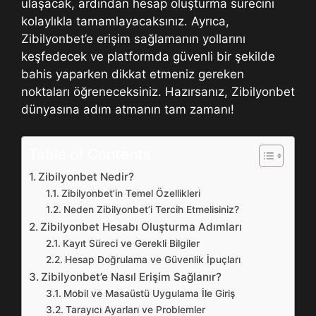
ulaşacak, ardından hesap oluşturma sürecini
kolaylıkla tamamlayacaksınız. Ayrıca,
Zibilyonbet’e erişim sağlamanın yollarını
keşfedecek ve platformda güvenli bir şekilde
bahis yaparken dikkat etmeniz gereken
noktaları öğreneceksiniz. Hazırsanız, Zibilyonbet
dünyasına adım atmanın tam zamanı!
Table of Contents
Zibilyonbet Nedir?
Zibilyonbet’in Temel Özellikleri
Neden Zibilyonbet’i Tercih Etmelisiniz?
Zibilyonbet Hesabı Oluşturma Adımları
Kayıt Süreci ve Gerekli Bilgiler
Hesap Doğrulama ve Güvenlik İpuçları
Zibilyonbet’e Nasıl Erişim Sağlanır?
Mobil ve Masaüstü Uygulama İle Giriş
Tarayıcı Ayarları ve Problemler