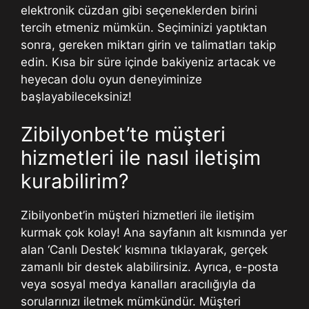
elektronik cüzdan gibi seçeneklerden birini
tercih etmeniz mümkün. Seçiminizi yaptıktan
sonra, gereken miktarı girin ve talimatları takip
edin. Kısa bir süre içinde bakiyeniz artacak ve
heyecan dolu oyun deneyiminize
başlayabileceksiniz!
Zibilyonbet’te müşteri
hizmetleri ile nasıl iletişim
kurabilirim?
Zibilyonbet’in müşteri hizmetleri ile iletişim
kurmak çok kolay! Ana sayfanın alt kısmında yer
alan ‘Canlı Destek’ kısmına tıklayarak, gerçek
zamanlı bir destek alabilirsiniz. Ayrıca, e-posta
veya sosyal medya kanalları aracılığıyla da
sorularınızı iletmek mümkündür. Müşteri