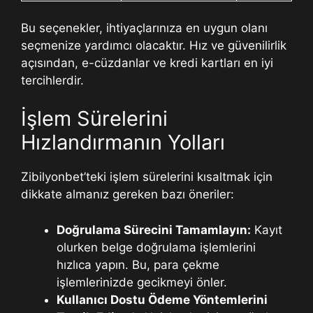
Bu seçenekler, ihtiyaçlarınıza en uygun olanı
seçmenize yardımcı olacaktır. Hız ve güvenilirlik
açısından, e-cüzdanlar ve kredi kartları en iyi
tercihlerdir.
İşlem Sürelerini
Hızlandırmanın Yolları
Zibilyonbet’teki işlem sürelerini kısaltmak için
dikkate almanız gereken bazı öneriler:
Doğrulama Sürecini Tamamlayın:
Kayıt
olurken belge doğrulama işlemlerini
hızlıca yapın. Bu, para çekme
işlemlerinizde gecikmeyi önler.
Kullanıcı Dostu Ödeme Yöntemlerini