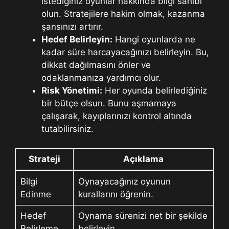
istediğiniz oyunlar hakkında bilgi sahibi
olun. Stratejilere hakim olmak, kazanma
şansınızı artırır.
Hedef Belirleyin:
Hangi oyunlarda ne
kadar süre harcayacağınızı belirleyin. Bu,
dikkat dağılmasını önler ve
odaklanmanıza yardımcı olur.
Risk Yönetimi:
Her oyunda belirlediğiniz
bir bütçe olsun. Bunu aşmamaya
çalışarak, kayıplarınızı kontrol altında
tutabilirsiniz.
Strateji
Açıklama
Bilgi
Oynayacağınız oyunun
Edinme
kurallarını öğrenin.
Hedef
Oynama sürenizi net bir şekilde
Belirleme
belirleyin.