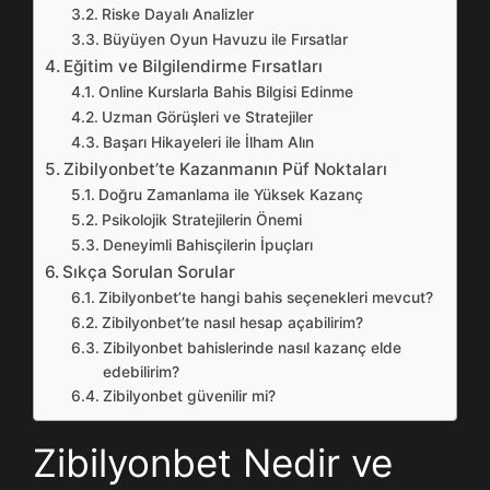
Riske Dayalı Analizler
Büyüyen Oyun Havuzu ile Fırsatlar
Eğitim ve Bilgilendirme Fırsatları
Online Kurslarla Bahis Bilgisi Edinme
Uzman Görüşleri ve Stratejiler
Başarı Hikayeleri ile İlham Alın
Zibilyonbet’te Kazanmanın Püf Noktaları
Doğru Zamanlama ile Yüksek Kazanç
Psikolojik Stratejilerin Önemi
Deneyimli Bahisçilerin İpuçları
Sıkça Sorulan Sorular
Zibilyonbet’te hangi bahis seçenekleri mevcut?
Zibilyonbet’te nasıl hesap açabilirim?
Zibilyonbet bahislerinde nasıl kazanç elde
edebilirim?
Zibilyonbet güvenilir mi?
Zibilyonbet Nedir ve