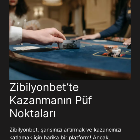
Zibilyonbet’te
Kazanmanın Püf
Noktaları
Zibilyonbet, şansınızı artırmak ve kazancınızı
katlamak için harika bir platform! Ancak,