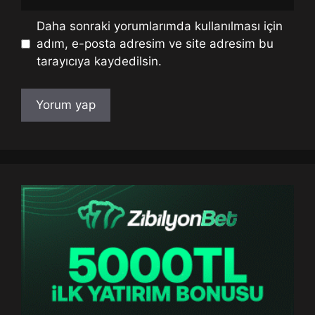
sitesi
Daha sonraki yorumlarımda kullanılması için
adım, e-posta adresim ve site adresim bu
tarayıcıya kaydedilsin.