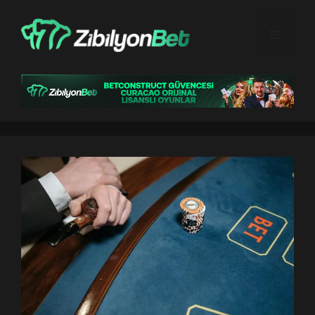
İçeriğe
atla
Menü