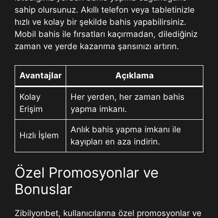
sahip olursunuz. Akıllı telefon veya tabletinizle
hızlı ve kolay bir şekilde bahis yapabilirsiniz.
Mobil bahis ile fırsatları kaçırmadan, dilediğiniz
zaman ve yerde kazanma şansınızı artırın.
Avantajlar
Açıklama
Kolay
Her yerden, her zaman bahis
Erişim
yapma imkanı.
Anlık bahis yapma imkanı ile
Hızlı İşlem
kayıpları en aza indirin.
Özel Promosyonlar ve
Bonuslar
Zibilyonbet, kullanıcılarına özel promosyonlar ve