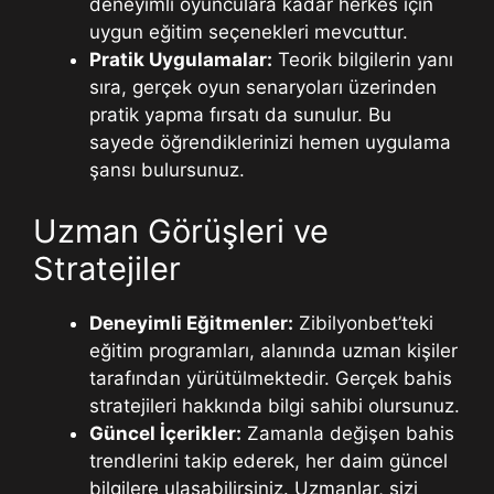
deneyimli oyunculara kadar herkes için
uygun eğitim seçenekleri mevcuttur.
Pratik Uygulamalar:
Teorik bilgilerin yanı
sıra, gerçek oyun senaryoları üzerinden
pratik yapma fırsatı da sunulur. Bu
sayede öğrendiklerinizi hemen uygulama
şansı bulursunuz.
Uzman Görüşleri ve
Stratejiler
Deneyimli Eğitmenler:
Zibilyonbet’teki
eğitim programları, alanında uzman kişiler
tarafından yürütülmektedir. Gerçek bahis
stratejileri hakkında bilgi sahibi olursunuz.
Güncel İçerikler:
Zamanla değişen bahis
trendlerini takip ederek, her daim güncel
bilgilere ulaşabilirsiniz. Uzmanlar, sizi