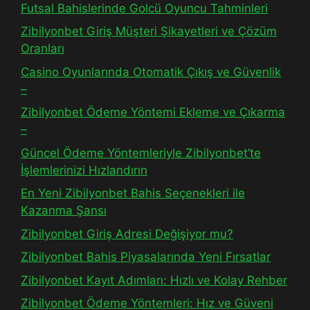
Futsal Bahislerinde Golcü Oyuncu Tahminleri
Zibilyonbet Giriş Müşteri Şikayetleri ve Çözüm
Oranları
Casino Oyunlarında Otomatik Çıkış ve Güvenlik
–
Zibilyonbet Ödeme Yöntemi Ekleme ve Çıkarma
–
Güncel Ödeme Yöntemleriyle Zibilyonbet’te
İşlemlerinizi Hızlandırın
En Yeni Zibilyonbet Bahis Seçenekleri ile
Kazanma Şansı
Zibilyonbet Giriş Adresi Değişiyor mu?
Zibilyonbet Bahis Piyasalarında Yeni Fırsatlar
Zibilyonbet Kayıt Adımları: Hızlı ve Kolay Rehber
Zibilyonbet Ödeme Yöntemleri: Hız ve Güveni