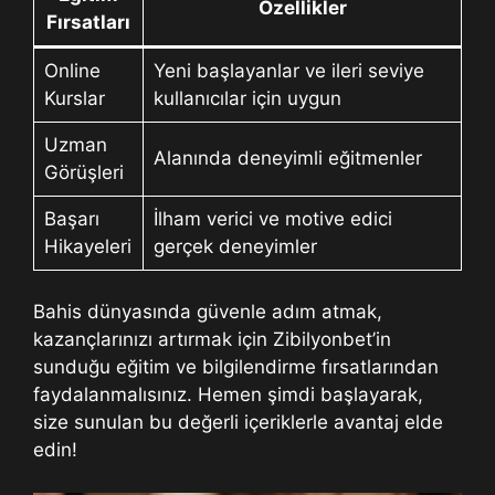
Özellikler
Fırsatları
Online
Yeni başlayanlar ve ileri seviye
Kurslar
kullanıcılar için uygun
Uzman
Alanında deneyimli eğitmenler
Görüşleri
Başarı
İlham verici ve motive edici
Hikayeleri
gerçek deneyimler
Bahis dünyasında güvenle adım atmak,
kazançlarınızı artırmak için Zibilyonbet’in
sunduğu eğitim ve bilgilendirme fırsatlarından
faydalanmalısınız. Hemen şimdi başlayarak,
size sunulan bu değerli içeriklerle avantaj elde
edin!