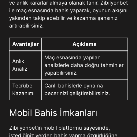
ve anlık kararlar almaya olanak tanır. Zibilyonbet
ile maç esnasında bahis yaparak, oyunun akışını
yakından takip edebilir ve kazanma şansınızı
artırabilirsiniz.
Avantajlar
Açıklama
Maç esnasında yapılan
Anlık
analizlerle daha doğru tahminler
Analiz
yapabilirsiniz.
Tecrübe
Canlı bahislerle oynama
Kazanımı
becerinizi geliştirebilirsiniz.
Mobil Bahis İmkanları
Zibilyonbet’in mobil platformu sayesinde,
istediğiniz yerden bahis yapma özgürlüğüne