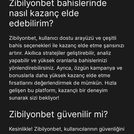
Zibilyonbet bahislerinde
nasıl kazanç elde
edebilirim?
Zibilyonbet, kullanıcı dostu arayüzü ve çeşitli
bahis seçenekleri ile kazanç elde etme şansınızı
artırır. Akıllıca stratejiler geliştirebilir, analiz
yapabilir ve yüksek oranlarla bahislerinizi
yönlendirebilirsiniz. Ayrıca, özgün kampanya ve
bonuslarla daha yüksek kazanç elde etme
fırsatlarını değerlendirmek de mümkün. Hızla
gelişen bu platform, kazançlı bir deneyim
sunarak sizi bekliyor!
Zibilyonbet güvenilir mi?
Kesinlikle! Zibilyonbet, kullanıcılarının güvenliğini