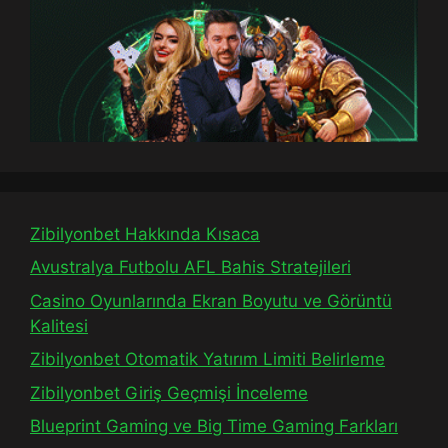
Zibilyonbet Hakkında Kısaca
Avustralya Futbolu AFL Bahis Stratejileri
Casino Oyunlarında Ekran Boyutu ve Görüntü
Kalitesi
Zibilyonbet Otomatik Yatırım Limiti Belirleme
Zibilyonbet Giriş Geçmişi İnceleme
Blueprint Gaming ve Big Time Gaming Farkları