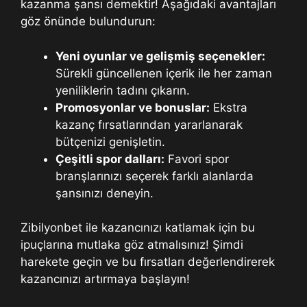
kazanma şansı demektir! Aşağıdaki avantajları
göz önünde bulundurun:
Yeni oyunlar ve gelişmiş seçenekler:
Sürekli güncellenen içerik ile her zaman
yeniliklerin tadını çıkarın.
Promosyonlar ve bonuslar:
Ekstra
kazanç fırsatlarından yararlanarak
bütçenizi genişletin.
Çeşitli spor dalları:
Favori spor
branşlarınızı seçerek farklı alanlarda
şansınızı deneyin.
Zibilyonbet ile kazancınızı katlamak için bu
ipuçlarına mutlaka göz atmalısınız! Şimdi
harekete geçin ve bu fırsatları değerlendirerek
kazancınızı artırmaya başlayın!