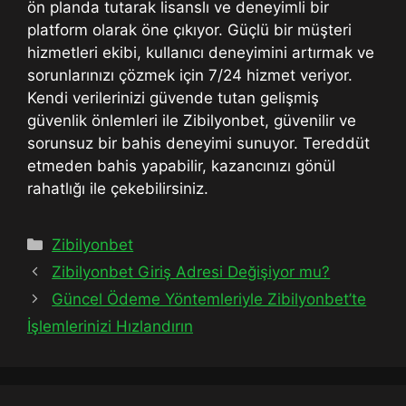
ön planda tutarak lisanslı ve deneyimli bir
platform olarak öne çıkıyor. Güçlü bir müşteri
hizmetleri ekibi, kullanıcı deneyimini artırmak ve
sorunlarınızı çözmek için 7/24 hizmet veriyor.
Kendi verilerinizi güvende tutan gelişmiş
güvenlik önlemleri ile Zibilyonbet, güvenilir ve
sorunsuz bir bahis deneyimi sunuyor. Tereddüt
etmeden bahis yapabilir, kazancınızı gönül
rahatlığı ile çekebilirsiniz.
Kategoriler
Zibilyonbet
Zibilyonbet Giriş Adresi Değişiyor mu?
Güncel Ödeme Yöntemleriyle Zibilyonbet’te
İşlemlerinizi Hızlandırın