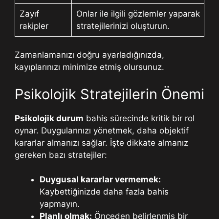
Zayıf
Onlar ile ilgili gözlemler yaparak
rakipler
stratejilerinizi oluşturun.
Zamanlamanızı doğru ayarladığınızda,
kayıplarınızı minimize etmiş olursunuz.
Psikolojik Stratejilerin Önemi
Psikolojik durum
bahis sürecinde kritik bir rol
oynar. Duygularınızı yönetmek, daha objektif
kararlar almanızı sağlar. İşte dikkate almanız
gereken bazı stratejiler:
Duygusal kararlar vermemek:
Kaybettiğinizde daha fazla bahis
yapmayın.
Planlı olmak:
Önceden belirlenmiş bir