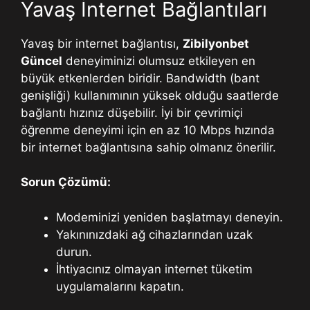
Yavaş İnternet Bağlantıları
Yavaş bir internet bağlantısı,
Zibilyonbet
Güncel
deneyiminizi olumsuz etkileyen en
büyük etkenlerden biridir. Bandwidth (bant
genişliği) kullanımının yüksek olduğu saatlerde
bağlantı hızınız düşebilir. İyi bir çevrimiçi
öğrenme deneyimi için en az 10 Mbps hızında
bir internet bağlantısına sahip olmanız önerilir.
Sorun Çözümü:
Modeminizi yeniden başlatmayı deneyin.
Yakınınızdaki ağ cihazlarından uzak
durun.
İhtiyacınız olmayan internet tüketim
uygulamalarını kapatın.