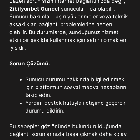
Bazen sorun sizin internet bağlantınızda değil,
Zibilyonbet Güncel
sunucularında olabilir.
Sunucu bakımları, aşırı yüklenmeler veya teknik
aksaklıklar, bağlantı problemlerine neden
olabilir. Bu durumlarda, sunduğunuz hizmeti
etkili bir şekilde kullanmak için sabırlı olmak en
iyisidir.
Sorun Çözümü:
Sunucu durumu hakkında bilgi edinmek
için platformun sosyal medya hesaplarını
takip edin.
Yardım destek hattıyla iletişime geçerek
durumu bildirin.
Bu sebepler göz önünde bulundurulduğunda,
bağlantı sorunlarınızla başa çıkmak daha kolay