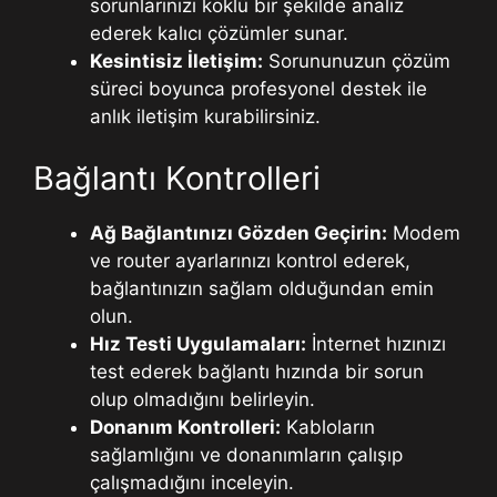
sorunlarınızı köklü bir şekilde analiz
ederek kalıcı çözümler sunar.
Kesintisiz İletişim:
Sorununuzun çözüm
süreci boyunca profesyonel destek ile
anlık iletişim kurabilirsiniz.
Bağlantı Kontrolleri
Ağ Bağlantınızı Gözden Geçirin:
Modem
ve router ayarlarınızı kontrol ederek,
bağlantınızın sağlam olduğundan emin
olun.
Hız Testi Uygulamaları:
İnternet hızınızı
test ederek bağlantı hızında bir sorun
olup olmadığını belirleyin.
Donanım Kontrolleri:
Kabloların
sağlamlığını ve donanımların çalışıp
çalışmadığını inceleyin.