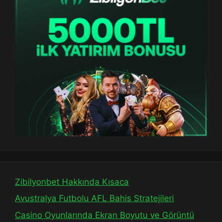
Zibilyonbet Hakkında Kısaca
Avustralya Futbolu AFL Bahis Stratejileri
Casino Oyunlarında Ekran Boyutu ve Görüntü