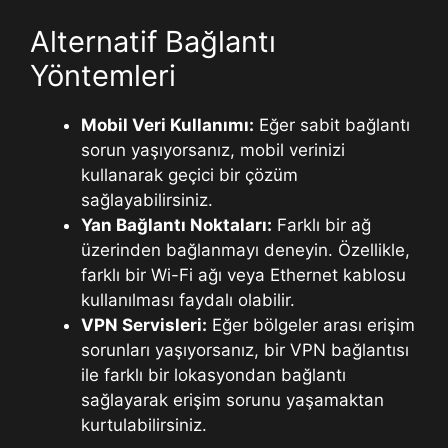
Alternatif Bağlantı
Yöntemleri
Mobil Veri Kullanımı:
Eğer sabit bağlantı
sorun yaşıyorsanız, mobil verinizi
kullanarak geçici bir çözüm
sağlayabilirsiniz.
Yan Bağlantı Noktaları:
Farklı bir ağ
üzerinden bağlanmayı deneyin. Özellikle,
farklı bir Wi-Fi ağı veya Ethernet kablosu
kullanılması faydalı olabilir.
VPN Servisleri:
Eğer bölgeler arası erişim
sorunları yaşıyorsanız, bir VPN bağlantısı
ile farklı bir lokasyondan bağlantı
sağlayarak erişim sorunu yaşamaktan
kurtulabilirsiniz.