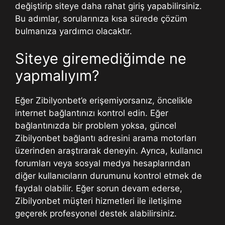
değiştirip siteye daha rahat giriş yapabilirsiniz.
Bu adımlar, sorularınıza kısa sürede çözüm
bulmanıza yardımcı olacaktır.
Siteye giremediğimde ne
yapmalıyım?
Eğer Zibilyonbet’e erişemiyorsanız, öncelikle
internet bağlantınızı kontrol edin. Eğer
bağlantınızda bir problem yoksa, güncel
Zibilyonbet bağlantı adresini arama motorları
üzerinden araştırarak deneyin. Ayrıca, kullanıcı
forumları veya sosyal medya hesaplarından
diğer kullanıcıların durumunu kontrol etmek de
faydalı olabilir. Eğer sorun devam ederse,
Zibilyonbet müşteri hizmetleri ile iletişime
geçerek profesyonel destek alabilirsiniz.