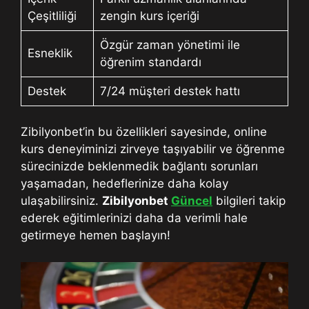
Çeşitliliği
zengin kurs içeriği
Özgür zaman yönetimi ile
Esneklik
öğrenim standardı
Destek
7/24 müşteri destek hattı
Zibilyonbet’in bu özellikleri sayesinde, online
kurs deneyiminizi zirveye taşıyabilir ve öğrenme
sürecinizde beklenmedik bağlantı sorunları
yaşamadan, hedeflerinize daha kolay
ulaşabilirsiniz.
Zibilyonbet
Güncel
bilgileri takip
ederek eğitimlerinizi daha da verimli hale
getirmeye hemen başlayın!