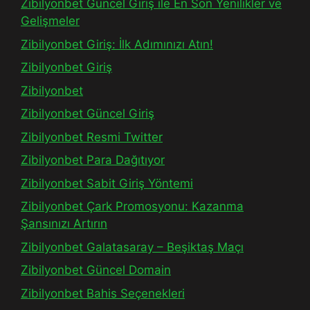
Zibilyonbet Güncel Giriş ile En Son Yenilikler ve
Gelişmeler
Zibilyonbet Giriş: İlk Adımınızı Atın!
Zibilyonbet Giriş
Zibilyonbet
Zibilyonbet Güncel Giriş
Zibilyonbet Resmi Twitter
Zibilyonbet Para Dağıtıyor
Zibilyonbet Sabit Giriş Yöntemi
Zibilyonbet Çark Promosyonu: Kazanma
Şansınızı Artırın
Zibilyonbet Galatasaray – Beşiktaş Maçı
Zibilyonbet Güncel Domain
Zibilyonbet Bahis Seçenekleri