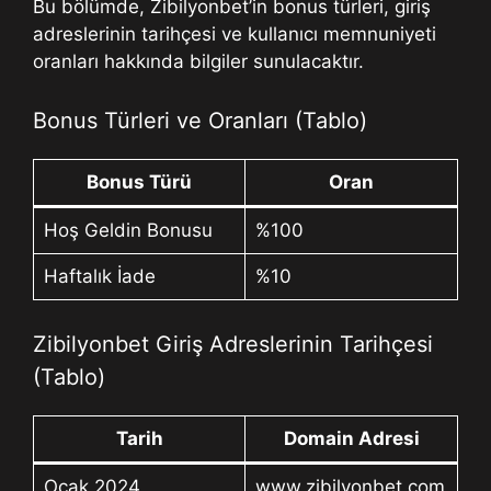
Bu bölümde, Zibilyonbet’in bonus türleri, giriş
adreslerinin tarihçesi ve kullanıcı memnuniyeti
oranları hakkında bilgiler sunulacaktır.
Bonus Türleri ve Oranları (Tablo)
Bonus Türü
Oran
Hoş Geldin Bonusu
%100
Haftalık İade
%10
Zibilyonbet Giriş Adreslerinin Tarihçesi
(Tablo)
Tarih
Domain Adresi
Ocak 2024
www.zibilyonbet.com