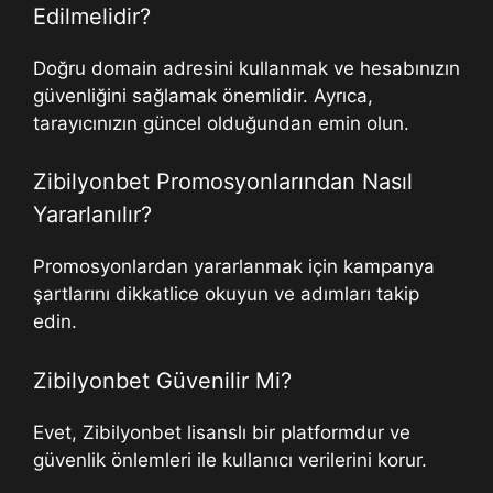
Edilmelidir?
Doğru domain adresini kullanmak ve hesabınızın
güvenliğini sağlamak önemlidir. Ayrıca,
tarayıcınızın güncel olduğundan emin olun.
Zibilyonbet Promosyonlarından Nasıl
Yararlanılır?
Promosyonlardan yararlanmak için kampanya
şartlarını dikkatlice okuyun ve adımları takip
edin.
Zibilyonbet Güvenilir Mi?
Evet, Zibilyonbet lisanslı bir platformdur ve
güvenlik önlemleri ile kullanıcı verilerini korur.