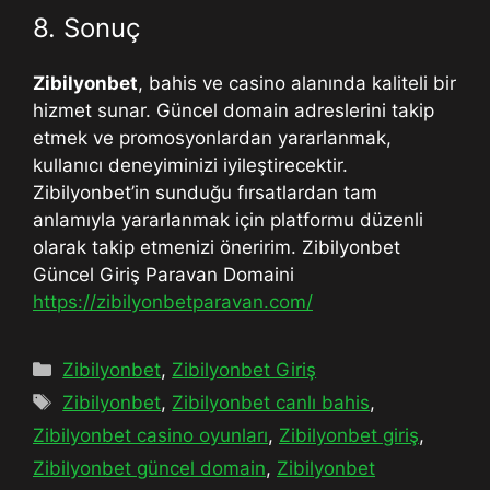
8. Sonuç
Zibilyonbet
, bahis ve casino alanında kaliteli bir
hizmet sunar. Güncel domain adreslerini takip
etmek ve promosyonlardan yararlanmak,
kullanıcı deneyiminizi iyileştirecektir.
Zibilyonbet’in sunduğu fırsatlardan tam
anlamıyla yararlanmak için platformu düzenli
olarak takip etmenizi öneririm. Zibilyonbet
Güncel Giriş Paravan Domaini
https://zibilyonbetparavan.com/
Kategoriler
Zibilyonbet
,
Zibilyonbet Giriş
Etiketler
Zibilyonbet
,
Zibilyonbet canlı bahis
,
Zibilyonbet casino oyunları
,
Zibilyonbet giriş
,
Zibilyonbet güncel domain
,
Zibilyonbet