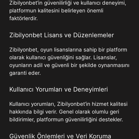
Zibilyonbet’in güvenilirliği ve kullanıcı deneyimi,
platformun kalitesini belirleyen önemli
faktörlerdir.
Zibilyonbet Lisans ve Düzenlemeler
Zibilyonbet, oyun lisanslarına sahip bir platform
olarak kullanıcı güvenliğini sağlar. Lisanslar,
oyunların adil ve güvenli bir şekilde oynanmasını
garanti eder.
Kullanıcı Yorumları ve Deneyimleri
Kullanıcı yorumları, Zibilyonbet’in hizmet kalitesi
hakkında bilgi verir. Genel olarak olumlu geri
bildirimler, platformun güvenilirliğini destekler.
Güvenlik Önlemleri ve Veri Koruma