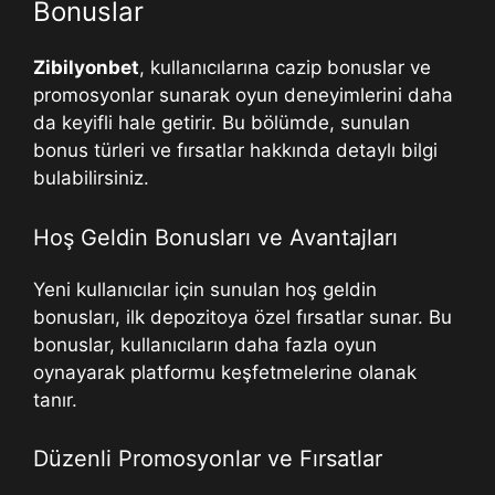
Bonuslar
Zibilyonbet
, kullanıcılarına cazip bonuslar ve
promosyonlar sunarak oyun deneyimlerini daha
da keyifli hale getirir. Bu bölümde, sunulan
bonus türleri ve fırsatlar hakkında detaylı bilgi
bulabilirsiniz.
Hoş Geldin Bonusları ve Avantajları
Yeni kullanıcılar için sunulan hoş geldin
bonusları, ilk depozitoya özel fırsatlar sunar. Bu
bonuslar, kullanıcıların daha fazla oyun
oynayarak platformu keşfetmelerine olanak
tanır.
Düzenli Promosyonlar ve Fırsatlar