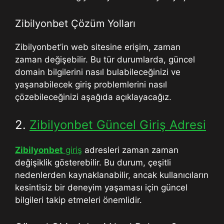
Zibilyonbet Çözüm Yolları
Zibilyonbet’in web sitesine erişim, zaman
zaman değişebilir. Bu tür durumlarda, güncel
domain bilgilerini nasıl bulabileceğinizi ve
yaşanabilecek giriş problemlerini nasıl
çözebileceğinizi aşağıda açıklayacağız.
2.
Zibilyonbet Güncel Giriş Adresi
Zibilyonbet
giriş
adresleri zaman zaman
değişiklik gösterebilir. Bu durum, çeşitli
nedenlerden kaynaklanabilir, ancak kullanıcıların
kesintisiz bir deneyim yaşaması için güncel
bilgileri takip etmeleri önemlidir.