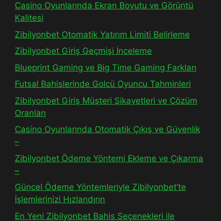
Casino Oyunlarında Ekran Boyutu ve Görüntü
Kalitesi
Zibilyonbet Otomatik Yatırım Limiti Belirleme
Zibilyonbet Giriş Geçmişi İnceleme
Blueprint Gaming ve Big Time Gaming Farkları
Futsal Bahislerinde Golcü Oyuncu Tahminleri
Zibilyonbet Giriş Müşteri Şikayetleri ve Çözüm
Oranları
Casino Oyunlarında Otomatik Çıkış ve Güvenlik
–
Zibilyonbet Ödeme Yöntemi Ekleme ve Çıkarma
–
Güncel Ödeme Yöntemleriyle Zibilyonbet’te
İşlemlerinizi Hızlandırın
En Yeni Zibilyonbet Bahis Seçenekleri ile