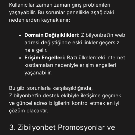
Kullanıcılar zaman zaman giriş problemleri
yaşayabilir. Bu sorunlar genellikle aşağıdaki
nedenlerden kaynaklanır:
Domain Değişiklikleri:
Zibilyonbet’in web
adresi değiştiğinde eski linkler geçersiz
hale gelir.
Erişim Engelleri:
Bazı ülkelerdeki internet
kısıtlamaları nedeniyle erişim engelleri
yaşanabilir.
Bu gibi sorunlarla karşılaşıldığında,
Zibilyonbet’in destek ekibiyle iletişime geçmek
ve güncel adres bilgilerini kontrol etmek en iyi
çözüm olacaktır.
3. Zibilyonbet Promosyonlar ve