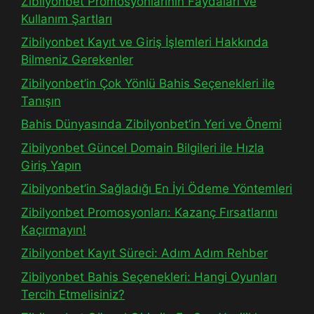
Zibilyonbet Promosyonlarının Faydaları ve
Kullanım Şartları
Zibilyonbet Kayıt ve Giriş İşlemleri Hakkında
Bilmeniz Gerekenler
Zibilyonbet’in Çok Yönlü Bahis Seçenekleri ile
Tanışın
Bahis Dünyasında Zibilyonbet’in Yeri ve Önemi
Zibilyonbet Güncel Domain Bilgileri ile Hızla
Giriş Yapın
Zibilyonbet’in Sağladığı En İyi Ödeme Yöntemleri
Zibilyonbet Promosyonları: Kazanç Fırsatlarını
Kaçırmayın!
Zibilyonbet Kayıt Süreci: Adım Adım Rehber
Zibilyonbet Bahis Seçenekleri: Hangi Oyunları
Tercih Etmelisiniz?