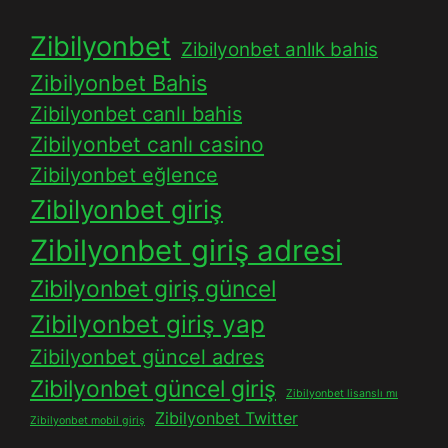
Zibilyonbet
Zibilyonbet anlık bahis
Zibilyonbet Bahis
Zibilyonbet canlı bahis
Zibilyonbet canlı casino
Zibilyonbet eğlence
Zibilyonbet giriş
Zibilyonbet giriş adresi
Zibilyonbet giriş güncel
Zibilyonbet giriş yap
Zibilyonbet güncel adres
Zibilyonbet güncel giriş
Zibilyonbet lisanslı mı
Zibilyonbet Twitter
Zibilyonbet mobil giriş