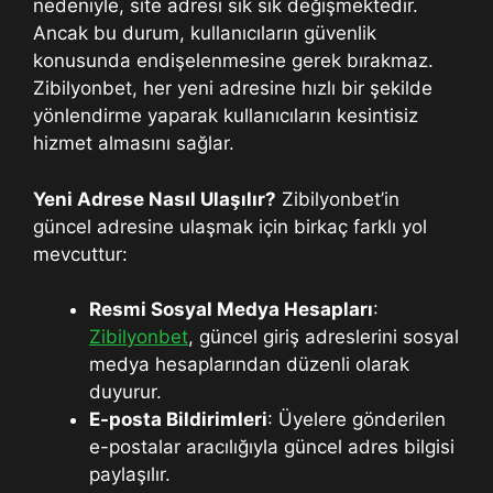
nedeniyle, site adresi sık sık değişmektedir.
Ancak bu durum, kullanıcıların güvenlik
konusunda endişelenmesine gerek bırakmaz.
Zibilyonbet, her yeni adresine hızlı bir şekilde
yönlendirme yaparak kullanıcıların kesintisiz
hizmet almasını sağlar.
Yeni Adrese Nasıl Ulaşılır?
Zibilyonbet’in
güncel adresine ulaşmak için birkaç farklı yol
mevcuttur:
Resmi Sosyal Medya Hesapları
:
Zibilyonbet
, güncel giriş adreslerini sosyal
medya hesaplarından düzenli olarak
duyurur.
E-posta Bildirimleri
: Üyelere gönderilen
e-postalar aracılığıyla güncel adres bilgisi
paylaşılır.