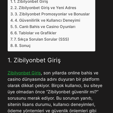
1. Zibilyonbet Giriş
2. Zibilyonbet Giriş ve Yeni Adres
3. Zibilyonbet Promosyonlar ve Bonuslar
4. Güvenilirlik ve Kullanıcı Deneyimi
5. Canlı Bahis ve Casino Oyunları
6. Tablolar ve Grafikler
7. Sıkça Sorulan Sorular (SSS)
8. Sonuç
1. Zibilyonbet Giriş
Zibilyonbet Giriş
, son yıllarda online bahis ve
casino dünyasında adını duyuran bir platform
olarak dikkat çekiyor. Birçok kullanıcı, bu siteye
üye olmadan önce “Zibilyonbet güvenilir mi?”
sorusunu merak ediyor. Bu sorunun yanıtı,
sitenin lisans durumu, kullanıcı deneyimleri,
ödeme yöntemleri ve güvenlik önlemleri gibi