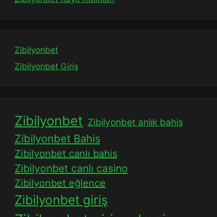
Zibilyonbet
Zibilyonbet Giriş
Zibilyonbet
Zibilyonbet anlık bahis
Zibilyonbet Bahis
Zibilyonbet canlı bahis
Zibilyonbet canlı casino
Zibilyonbet eğlence
Zibilyonbet giriş