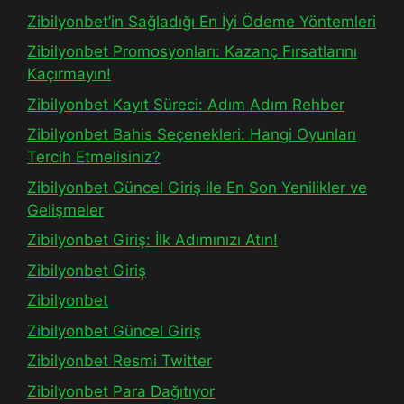
Zibilyonbet’in Sağladığı En İyi Ödeme Yöntemleri
Zibilyonbet Promosyonları: Kazanç Fırsatlarını
Kaçırmayın!
Zibilyonbet Kayıt Süreci: Adım Adım Rehber
Zibilyonbet Bahis Seçenekleri: Hangi Oyunları
Tercih Etmelisiniz?
Zibilyonbet Güncel Giriş ile En Son Yenilikler ve
Gelişmeler
Zibilyonbet Giriş: İlk Adımınızı Atın!
Zibilyonbet Giriş
Zibilyonbet
Zibilyonbet Güncel Giriş
Zibilyonbet Resmi Twitter
Zibilyonbet Para Dağıtıyor