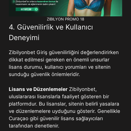
ZIBILYON PROMO 18
4. Güvenilirlik ve Kullanıcı
Deneyimi
Zibilyonbet Giriş güvenilirliğini değerlendirirken
dikkat edilmesi gereken en önemli unsurlar
lisans durumu, kullanıcı yorumları ve sitenin
sunduğu güvenlik önlemleridir.
Lisans ve Düzenlemeler
Zibilyonbet,
uluslararası lisanslarla faaliyet gösteren bir
platformdur. Bu lisanslar, sitenin belirli yasalara
ve düzenlemelere uyduğunu gösterir. Genellikle
Curaçao gibi güvenilir lisans sağlayıcıları
tarafından denetlenir.