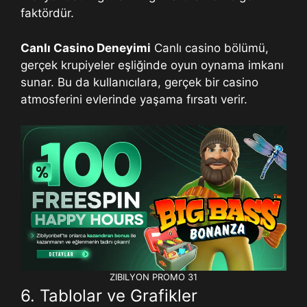
faktördür.
Canlı Casino Deneyimi
Canlı casino bölümü,
gerçek krupiyeler eşliğinde oyun oynama imkanı
sunar. Bu da kullanıcılara, gerçek bir casino
atmosferini evlerinde yaşama fırsatı verir.
ZIBILYON PROMO 31
6. Tablolar ve Grafikler