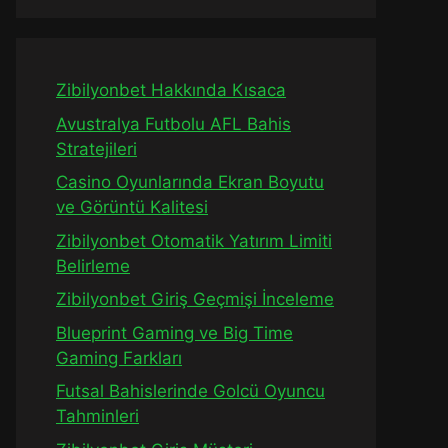
Zibilyonbet Hakkında Kısaca
Avustralya Futbolu AFL Bahis
Stratejileri
Casino Oyunlarında Ekran Boyutu
ve Görüntü Kalitesi
Zibilyonbet Otomatik Yatırım Limiti
Belirleme
Zibilyonbet Giriş Geçmişi İnceleme
Blueprint Gaming ve Big Time
Gaming Farkları
Futsal Bahislerinde Golcü Oyuncu
Tahminleri