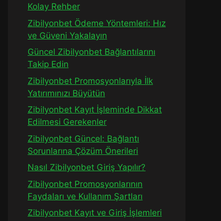
Kolay Rehber
Zibilyonbet Ödeme Yöntemleri: Hız
ve Güveni Yakalayın
Güncel Zibilyonbet Bağlantılarını
Takip Edin
Zibilyonbet Promosyonlarıyla İlk
Yatırımınızı Büyütün
Zibilyonbet Kayıt İşleminde Dikkat
Edilmesi Gerekenler
Zibilyonbet Güncel: Bağlantı
Sorunlarına Çözüm Önerileri
Nasıl Zibilyonbet Giriş Yapılır?
Zibilyonbet Promosyonlarının
Faydaları ve Kullanım Şartları
Zibilyonbet Kayıt ve Giriş İşlemleri