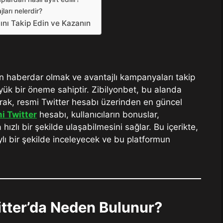
ları nelerdir?
ını Takip Edin ve Kazanın
 haberdar olmak ve avantajlı kampanyaları takip
ük bir öneme sahiptir. Zibilyonbet, bu alanda
arak, resmi Twitter hesabı üzerinden en güncel
i Twitter
hesabı, kullanıcıların bonuslar,
zlı bir şekilde ulaşabilmesini sağlar. Bu içerikte,
ylı bir şekilde inceleyecek ve bu platformun
itter’da Neden Bulunur?