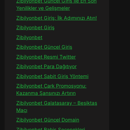
Zibilyonbet Güncel Giriş ile En Son
Yenilikler ve Gelişmeler
Zibilyonbet Giriş: İlk Adımınızı Atın!
Zibilyonbet Giriş
Zibilyonbet
Zibilyonbet Güncel Giriş
Zibilyonbet Resmi Twitter
Zibilyonbet Para Dağıtıyor
Zibilyonbet Sabit Giriş Yöntemi
Zibilyonbet Çark Promosyonu:
Kazanma Şansınızı Artırın
Zibilyonbet Galatasaray – Beşiktaş
Maçı
Zibilyonbet Güncel Domain
Zibilyonbet Bahis Seçenekleri