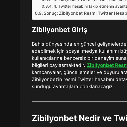
4. Twitter hesabını takip etmenin avantaj
Sonuç: Zibilyonbet Resmi Twitter Hesab
Zibilyonbet Giriş
Bahis dünyasında en güncel gelişmelerden
edebilmek için sosyal medya kullanımı büy
kullanıcılarına benzersiz bir deneyim sun
bilgileri paylaşmaktadır.
Zibilyonbet Resm
kampanyalar, güncellemeler ve duyurulara hı
Zibilyonbet’in resmi Twitter hesabını deta
sunduğu avantajlara odaklanacağız.
Zibilyonbet Nedir ve Tw