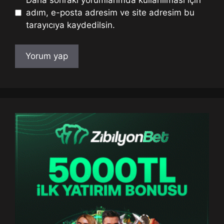
Daha sonraki yorumlarımda kullanılması için
adım, e-posta adresim ve site adresim bu
tarayıcıya kaydedilsin.