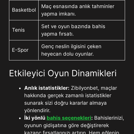
Maç esnasında anlık tahminler
Basketbol
yapma imkanı.
Set ve oyun bazında bahis
Tenis
yapma fırsatı.
Genç neslin ilgisini çeken
E-Spor
heyecan dolu oyunlar.
Etkileyici Oyun Dinamikleri
Anlık istatistikler:
Zibilyonbet, maçlar
hakkında gerçek zamanlı istatistikler
sunarak sizi doğru kararlar almaya
yönlendirir.
İki yönlü
bahis seçenekleri
:
Bahislerinizi,
oyunun gidişatına göre değiştirerek
kazanç fırsatlarınızı artırın. Hem eğlenip