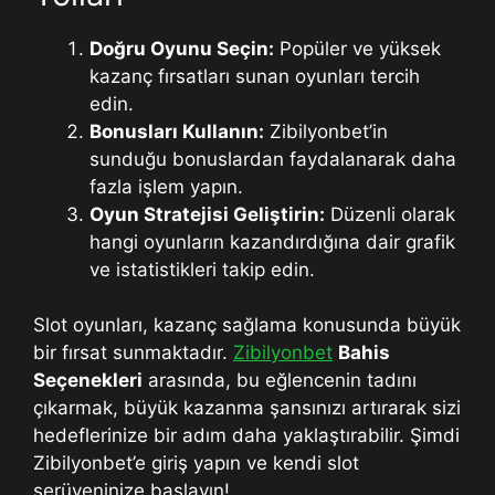
Doğru Oyunu Seçin:
Popüler ve yüksek
kazanç fırsatları sunan oyunları tercih
edin.
Bonusları Kullanın:
Zibilyonbet’in
sunduğu bonuslardan faydalanarak daha
fazla işlem yapın.
Oyun Stratejisi Geliştirin:
Düzenli olarak
hangi oyunların kazandırdığına dair grafik
ve istatistikleri takip edin.
Slot oyunları, kazanç sağlama konusunda büyük
bir fırsat sunmaktadır.
Zibilyonbet
Bahis
Seçenekleri
arasında, bu eğlencenin tadını
çıkarmak, büyük kazanma şansınızı artırarak sizi
hedeflerinize bir adım daha yaklaştırabilir. Şimdi
Zibilyonbet’e giriş yapın ve kendi slot
serüveninize başlayın!