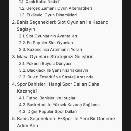
Canlı Bahis Nedir?
Gerçek Zamanlı Oyun Alternatifleri
Etkileyici Oyun Dinamikleri
Bahis Seçenekleri: Slot Oyunları ile Kazanç
Sağlayın
Slot Oyunlarının Avantajları
En Popüler Slot Oyunları
Kazancınızı Artırmanın Yolları
Masa Oyunları: Stratejinizi Geliştirin
Pokerin Büyülü Dünyası
Blackjack ile Şansınızı Yakalayın
Rulet: Tesadüf ve Strateji Arasında
Spor Bahisleri: Hangi Spor Dalları Daha
Kazançlı?
Futbol Bahisleri ve İpuçları
Basketbol ile Yüksek Kazanç Sağlama
Diğer Popüler Spor Dalları
Bahis Seçenekleri: E-Spor ile Yeni Bir Döneme
Adım Atın