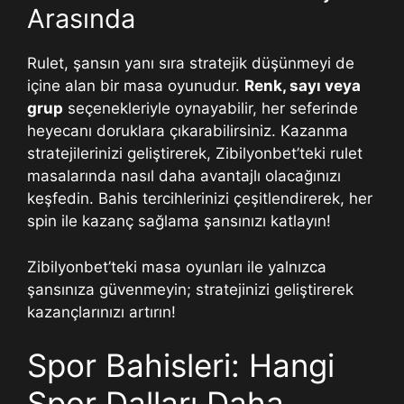
Arasında
Rulet, şansın yanı sıra stratejik düşünmeyi de
içine alan bir masa oyunudur.
Renk, sayı veya
grup
seçenekleriyle oynayabilir, her seferinde
heyecanı doruklara çıkarabilirsiniz. Kazanma
stratejilerinizi geliştirerek, Zibilyonbet’teki rulet
masalarında nasıl daha avantajlı olacağınızı
keşfedin. Bahis tercihlerinizi çeşitlendirerek, her
spin ile kazanç sağlama şansınızı katlayın!
Zibilyonbet’teki masa oyunları ile yalnızca
şansınıza güvenmeyin; stratejinizi geliştirerek
kazançlarınızı artırın!
Spor Bahisleri: Hangi
Spor Dalları Daha