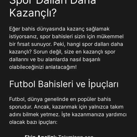
Kazançlı?
Eğer bahis dünyasında kazanç sağlamak
istiyorsanız, spor bahisleri sizin için mükemmel
bir fırsat sunuyor. Peki, hangi spor dalları daha
kazançlı? Sorun değil, size en kazançlı spor
dallarını ve bu alanlarda nasıl başarılı
olabileceğinizi anlatacağım!
Futbol Bahisleri ve İpuçları
Futbol, dünya genelinde en popüler bahis
sporudur. Ancak, kazanmak için yalnızca takım
adını bilmek yetmez. İşte kazanmanıza yardımcı
olacak bazı ipuçları: