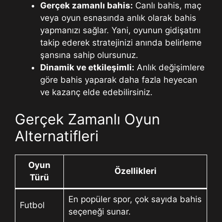
Gerçek zamanlı bahis:
Canlı bahis, maç
veya oyun esnasında anlık olarak bahis
yapmanızı sağlar. Yani, oyunun gidişatını
takip ederek stratejinizi anında belirleme
şansına sahip olursunuz.
Dinamik ve etkileşimli:
Anlık değişimlere
göre bahis yaparak daha fazla heyecan
ve kazanç elde edebilirsiniz.
Gerçek Zamanlı Oyun
Alternatifleri
Oyun
Özellikleri
Türü
En popüler spor, çok sayıda bahis
Futbol
seçeneği sunar.