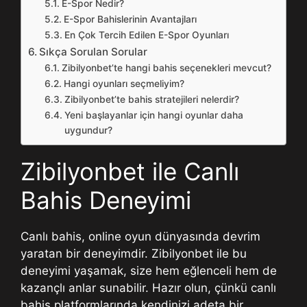
E-Spor Nedir?
E-Spor Bahislerinin Avantajları
En Çok Tercih Edilen E-Spor Oyunları
Sıkça Sorulan Sorular
Zibilyonbet’te hangi bahis seçenekleri mevcut?
Hangi oyunları seçmeliyim?
Zibilyonbet’te bahis stratejileri nelerdir?
Yeni başlayanlar için hangi oyunlar daha
uygundur?
Zibilyonbet ile Canlı
Bahis Deneyimi
Canlı bahis, online oyun dünyasında devrim
yaratan bir deneyimdir. Zibilyonbet ile bu
deneyimi yaşamak, size hem eğlenceli hem de
kazançlı anlar sunabilir. Hazır olun, çünkü canlı
bahis platformlarında kendinizi adeta bir