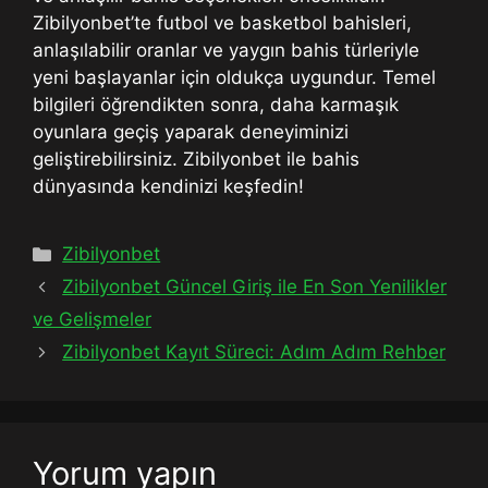
Zibilyonbet’te futbol ve basketbol bahisleri,
anlaşılabilir oranlar ve yaygın bahis türleriyle
yeni başlayanlar için oldukça uygundur. Temel
bilgileri öğrendikten sonra, daha karmaşık
oyunlara geçiş yaparak deneyiminizi
geliştirebilirsiniz. Zibilyonbet ile bahis
dünyasında kendinizi keşfedin!
Kategoriler
Zibilyonbet
Zibilyonbet Güncel Giriş ile En Son Yenilikler
ve Gelişmeler
Zibilyonbet Kayıt Süreci: Adım Adım Rehber
Yorum yapın