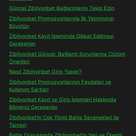
Güncel Zibilyonbet Bağlantılarını Takip Edin
Zibilyonbet Promosyonlarıyla İlk Yatırımınızı
Büyütün
Zibilyonbet Kayıt İşleminde Dikkat Edilmesi
Gerekenler
Zibilyonbet Güncel: Bağlantı Sorunlarına Çözüm
Önerileri
Nasıl Zibilyonbet Giriş Yapılır?
Zibilyonbet Promosyonlarının Faydaları ve
Kullanım Şartları
Zibilyonbet Kayıt ve Giriş İşlemleri Hakkında
Bilmeniz Gerekenler
Zibilyonbet’in Çok Yönlü Bahis Seçenekleri ile
Tanışın
Bahis Dünyasında Zibilyonbet’in Yeri ve Önemi