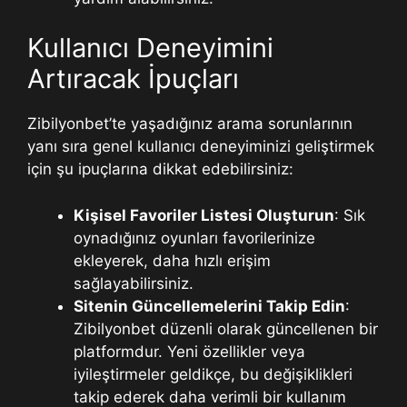
Kullanıcı Deneyimini
Artıracak İpuçları
Zibilyonbet’te yaşadığınız arama sorunlarının
yanı sıra genel kullanıcı deneyiminizi geliştirmek
için şu ipuçlarına dikkat edebilirsiniz:
Kişisel Favoriler Listesi Oluşturun
: Sık
oynadığınız oyunları favorilerinize
ekleyerek, daha hızlı erişim
sağlayabilirsiniz.
Sitenin Güncellemelerini Takip Edin
:
Zibilyonbet düzenli olarak güncellenen bir
platformdur. Yeni özellikler veya
iyileştirmeler geldikçe, bu değişiklikleri
takip ederek daha verimli bir kullanım