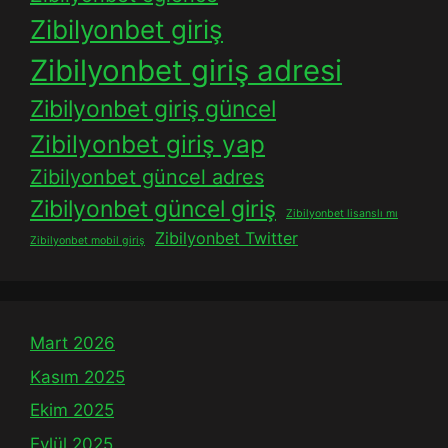
Zibilyonbet giriş
Zibilyonbet giriş adresi
Zibilyonbet giriş güncel
Zibilyonbet giriş yap
Zibilyonbet güncel adres
Zibilyonbet güncel giriş
Zibilyonbet lisanslı mı
Zibilyonbet Twitter
Zibilyonbet mobil giriş
Mart 2026
Kasım 2025
Ekim 2025
Eylül 2025