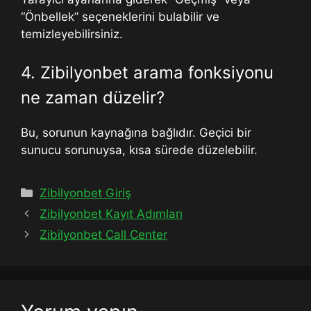
“Önbellek” seçeneklerini bulabilir ve
temizleyebilirsiniz.
4. Zibilyonbet arama fonksiyonu
ne zaman düzelir?
Bu, sorunun kaynağına bağlıdır. Geçici bir
sunucu sorunuysa, kısa sürede düzelebilir.
Kategoriler
Zibilyonbet Giriş
Zibilyonbet Kayıt Adımları
Zibilyonbet Call Center