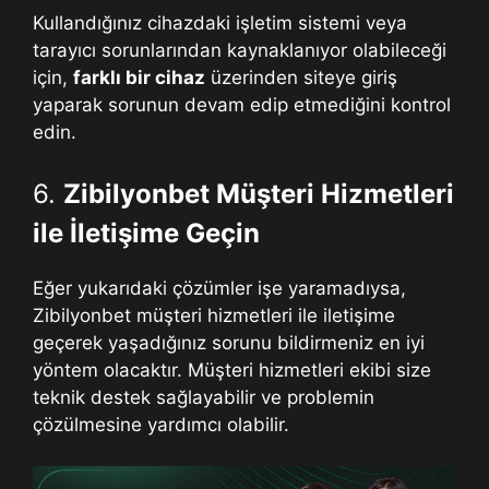
Kullandığınız cihazdaki işletim sistemi veya
tarayıcı sorunlarından kaynaklanıyor olabileceği
için,
farklı bir cihaz
üzerinden siteye giriş
yaparak sorunun devam edip etmediğini kontrol
edin.
6.
Zibilyonbet Müşteri Hizmetleri
ile İletişime Geçin
Eğer yukarıdaki çözümler işe yaramadıysa,
Zibilyonbet müşteri hizmetleri ile iletişime
geçerek yaşadığınız sorunu bildirmeniz en iyi
yöntem olacaktır. Müşteri hizmetleri ekibi size
teknik destek sağlayabilir ve problemin
çözülmesine yardımcı olabilir.