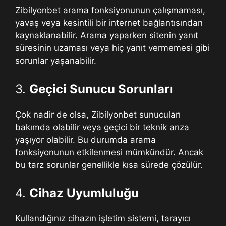
Zibilyonbet arama fonksiyonunun çalışmaması,
yavaş veya kesintili bir internet bağlantısından
kaynaklanabilir. Arama yaparken sitenin yanıt
süresinin uzaması veya hiç yanıt vermemesi gibi
sorunlar yaşanabilir.
3.
Geçici Sunucu Sorunları
Çok nadir de olsa, Zibilyonbet sunucuları
bakımda olabilir veya geçici bir teknik arıza
yaşıyor olabilir. Bu durumda arama
fonksiyonunun etkilenmesi mümkündür. Ancak
bu tarz sorunlar genellikle kısa sürede çözülür.
4.
Cihaz Uyumluluğu
Kullandığınız cihazın işletim sistemi, tarayıcı