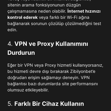
sitenin arama fonksiyonunun düzgün
çalışmamasına neden olabilir.
İnternet hızınızı
kontrol ederek
veya farklı bir Wi-Fi ağına
bağlanarak sorunun çözülüp çözülmediğini test
edin.
4.
VPN ve Proxy Kullanımını
Durdurun
Eğer bir VPN veya Proxy hizmeti kullanıyorsanız,
bu hizmeti devre dışı bırakarak Zibilyonbet’e
doğrudan erişim sağlamayı deneyin. VPN
bağlantısı bazı durumlarda site performansını
olumsuz etkileyebilir.
5.
Farklı Bir Cihaz Kullanın