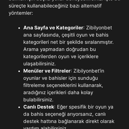
süreçte kullanabileceğiniz bazı alternatif
yöntemler:
Ana Sayfa ve Kategoriler
: Zibilyonbet
ana sayfasında, çeşitli oyun ve bahis
kategorileri net bir şekilde sıralanmıştır.
Arama yapmadan doğrudan bu
kategorilerden oyun ve içeriklere
ulaşabilirsiniz.
Menüler ve Filtreler
: Zibilyonbet’in
oyunlar ve bahisler için sunduğu
filtreleme seçeneklerini kullanarak,
aradığınız içerikleri daha kolay
bulabilirsiniz.
Canlı Destek
: Eğer spesifik bir oyun ya
da bahis seçeneği arıyorsanız, canlı
destek hattına bağlanarak direkt olarak
yardım alabilirsiniz.