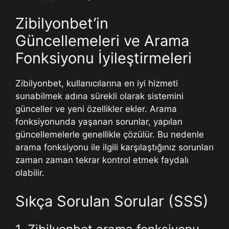
Zibilyonbet’in
Güncellemeleri ve Arama
Fonksiyonu İyileştirmeleri
Zibilyonbet, kullanıcılarına en iyi hizmeti
sunabilmek adına sürekli olarak sistemini
günceller ve yeni özellikler ekler. Arama
fonksiyonunda yaşanan sorunlar, yapılan
güncellemelerle genellikle çözülür. Bu nedenle
arama fonksiyonu ile ilgili karşılaştığınız sorunları
zaman zaman tekrar kontrol etmek faydalı
olabilir.
Sıkça Sorulan Sorular (SSS)