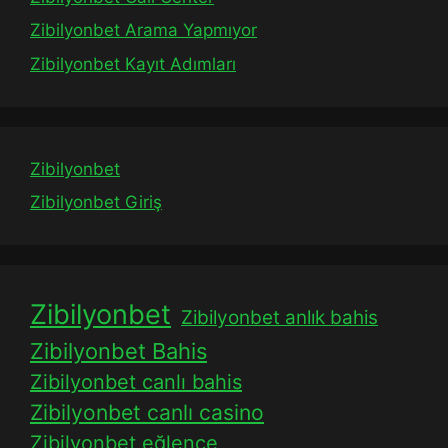
Zibilyonbet Arama Yapmıyor
Zibilyonbet Kayıt Adımları
Zibilyonbet
Zibilyonbet Giriş
Zibilyonbet
Zibilyonbet anlık bahis
Zibilyonbet Bahis
Zibilyonbet canlı bahis
Zibilyonbet canlı casino
Zibilyonbet eğlence