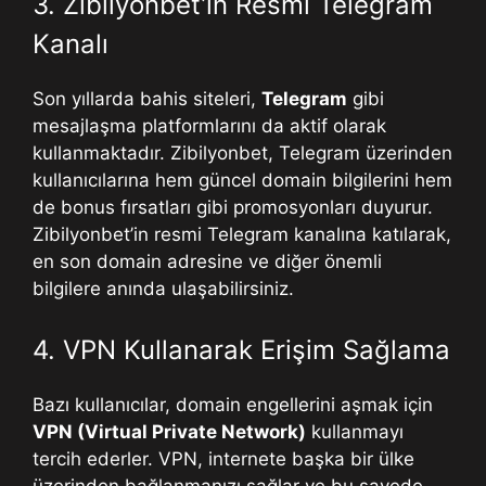
3. Zibilyonbet’in Resmi Telegram
Kanalı
Son yıllarda bahis siteleri,
Telegram
gibi
mesajlaşma platformlarını da aktif olarak
kullanmaktadır. Zibilyonbet, Telegram üzerinden
kullanıcılarına hem güncel domain bilgilerini hem
de bonus fırsatları gibi promosyonları duyurur.
Zibilyonbet’in resmi Telegram kanalına katılarak,
en son domain adresine ve diğer önemli
bilgilere anında ulaşabilirsiniz.
4. VPN Kullanarak Erişim Sağlama
Bazı kullanıcılar, domain engellerini aşmak için
VPN (Virtual Private Network)
kullanmayı
tercih ederler. VPN, internete başka bir ülke
üzerinden bağlanmanızı sağlar ve bu sayede