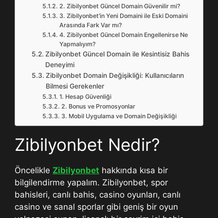
2. Zibilyonbet Güncel Domain Güvenilir mi?
3. Zibilyonbet’in Yeni Domaini ile Eski Domaini
Arasında Fark Var mı?
4. Zibilyonbet Güncel Domain Engellenirse Ne
Yapmalıyım?
Zibilyonbet Güncel Domain ile Kesintisiz Bahis
Deneyimi
Zibilyonbet Domain Değişikliği: Kullanıcıların
Bilmesi Gerekenler
1. Hesap Güvenliği
2. Bonus ve Promosyonlar
3. Mobil Uygulama ve Domain Değişikliği
Zibilyonbet Nedir?
Öncelikle
Zibilyonbet
hakkında kısa bir
bilgilendirme yapalım. Zibilyonbet, spor
bahisleri, canlı bahis, casino oyunları, canlı
casino ve sanal sporlar gibi geniş bir oyun