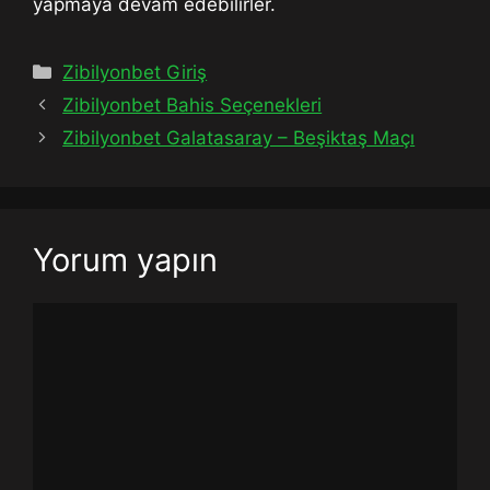
yapmaya devam edebilirler.
Kategoriler
Zibilyonbet Giriş
Zibilyonbet Bahis Seçenekleri
Zibilyonbet Galatasaray – Beşiktaş Maçı
Yorum yapın
Yorum