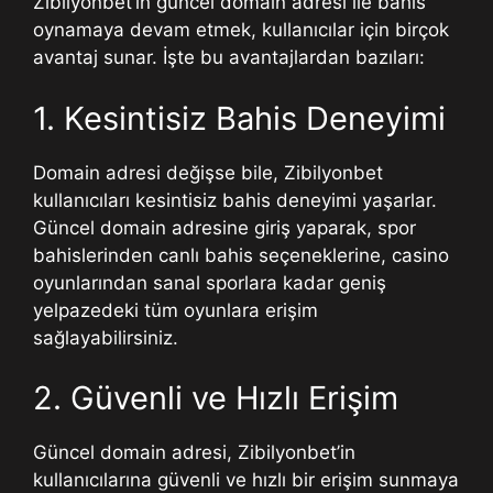
Zibilyonbet’in güncel domain adresi ile bahis
oynamaya devam etmek, kullanıcılar için birçok
avantaj sunar. İşte bu avantajlardan bazıları:
1. Kesintisiz Bahis Deneyimi
Domain adresi değişse bile, Zibilyonbet
kullanıcıları kesintisiz bahis deneyimi yaşarlar.
Güncel domain adresine giriş yaparak, spor
bahislerinden canlı bahis seçeneklerine, casino
oyunlarından sanal sporlara kadar geniş
yelpazedeki tüm oyunlara erişim
sağlayabilirsiniz.
2. Güvenli ve Hızlı Erişim
Güncel domain adresi, Zibilyonbet’in
kullanıcılarına güvenli ve hızlı bir erişim sunmaya