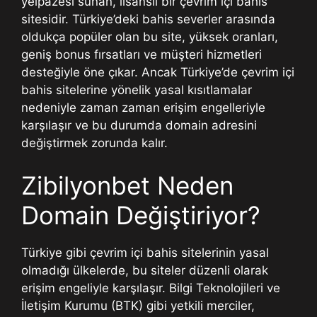
yelpazesi sunan, lisanslı bir çevrim içi bahis
sitesidir. Türkiye’deki bahis severler arasında
oldukça popüler olan bu site, yüksek oranları,
geniş bonus fırsatları ve müşteri hizmetleri
desteğiyle öne çıkar. Ancak Türkiye’de çevrim içi
bahis sitelerine yönelik yasal kısıtlamalar
nedeniyle zaman zaman erişim engelleriyle
karşılaşır ve bu durumda domain adresini
değiştirmek zorunda kalır.
Zibilyonbet Neden
Domain Değiştiriyor?
Türkiye gibi çevrim içi bahis sitelerinin yasal
olmadığı ülkelerde, bu siteler düzenli olarak
erişim engeliyle karşılaşır. Bilgi Teknolojileri ve
İletişim Kurumu (BTK) gibi yetkili merciler,