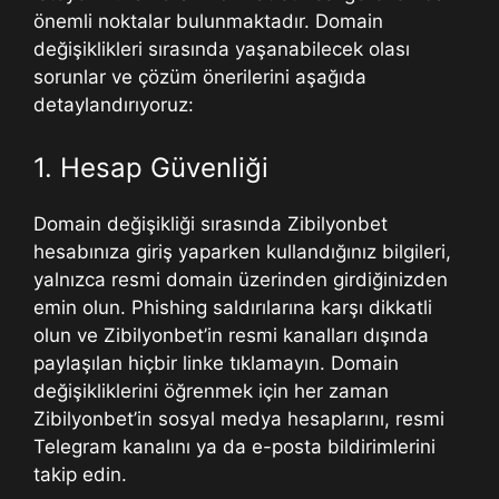
önemli noktalar bulunmaktadır. Domain
değişiklikleri sırasında yaşanabilecek olası
sorunlar ve çözüm önerilerini aşağıda
detaylandırıyoruz:
1. Hesap Güvenliği
Domain değişikliği sırasında Zibilyonbet
hesabınıza giriş yaparken kullandığınız bilgileri,
yalnızca resmi domain üzerinden girdiğinizden
emin olun. Phishing saldırılarına karşı dikkatli
olun ve Zibilyonbet’in resmi kanalları dışında
paylaşılan hiçbir linke tıklamayın. Domain
değişikliklerini öğrenmek için her zaman
Zibilyonbet’in sosyal medya hesaplarını, resmi
Telegram kanalını ya da e-posta bildirimlerini
takip edin.