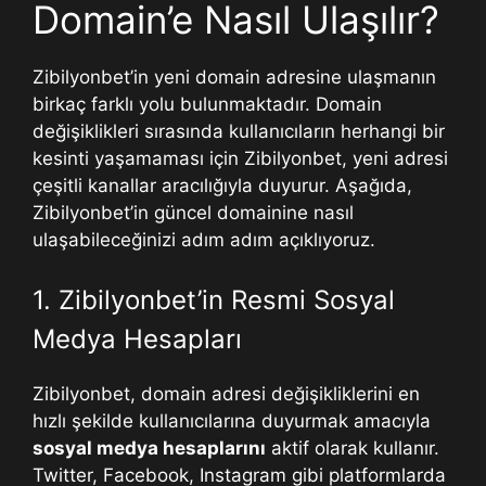
Domain’e Nasıl Ulaşılır?
Zibilyonbet’in yeni domain adresine ulaşmanın
birkaç farklı yolu bulunmaktadır. Domain
değişiklikleri sırasında kullanıcıların herhangi bir
kesinti yaşamaması için Zibilyonbet, yeni adresi
çeşitli kanallar aracılığıyla duyurur. Aşağıda,
Zibilyonbet’in güncel domainine nasıl
ulaşabileceğinizi adım adım açıklıyoruz.
1. Zibilyonbet’in Resmi Sosyal
Medya Hesapları
Zibilyonbet, domain adresi değişikliklerini en
hızlı şekilde kullanıcılarına duyurmak amacıyla
sosyal medya hesaplarını
aktif olarak kullanır.
Twitter, Facebook, Instagram gibi platformlarda