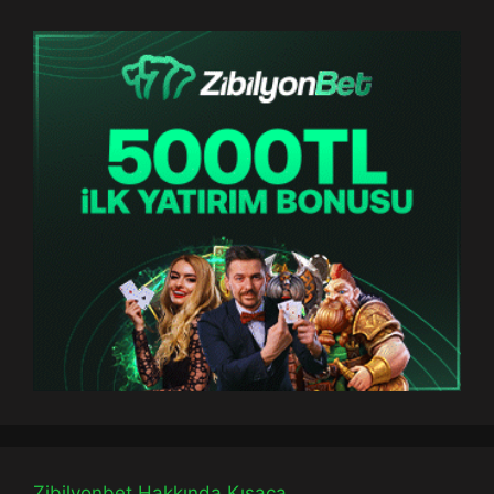
Zibilyonbet Hakkında Kısaca