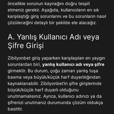
öncelikle sorunun kaynağını doğru tespit
etmeniz gerekir. Aşağıda, kullanıcıların en sık
karşılaştığı giriş sorunlarını ve bu sorunların nasıl
çözüleceğini detaylı bir şekilde ele alacağız.
A. Yanlış Kullanıcı Adı veya
Şifre Girişi
Zibilyonbet giriş yaparken karşılaşılan en yaygın
sorunlardan biri,
yanlış kullanıcı adı veya şifre
girmektir. Bu durum, çoğu zaman yanlış tuşa
basma veya büyük/küçük harf duyarlılığından
kaynaklanabilir. Zibilyonbet’in şifre girişlerinde
büyük/küçük harf duyarlı olduğunu
unutmamalısınız. Ayrıca, kullanıcı adınızı ya da
şifrenizi unutmanız durumunda çözüm oldukça
basittir.