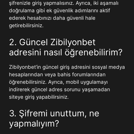
şifrenizle giriş yapmalısınız. Ayrıca, iki aşamalı
doğrulama gibi ek güvenlik adımlarını aktif
ederek hesabınızı daha güvenli hale
getirebilirsiniz.
2. Güncel Zibilyonbet
adresini nasıl öğrenebilirim?
Zibilyonbet’in güncel giriş adresini sosyal medya
hesaplarından veya bahis forumlarından
öğrenebilirsiniz. Ayrıca, mobil uygulamayı
indirerek güncel adres sorunu yaşamadan
siteye giriş yapabilirsiniz.
3. Şifremi unuttum, ne
yapmalıyım?