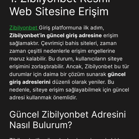
Web Sitesine Erişim
Zibilyonbet
Giriş platformuna ilk adım,
Zibilyonbet’in güncel giriş adresine
erişim
sağlamaktır. Çevrimiçi bahis siteleri, zaman
zaman çeşitli nedenlerle erişim engellerine
maruz kalabilir. Bu durum, kullanıcıların siteye
erişimini zorlaştırabilir. Ancak, Zibilyonbet bu tür
durumlar için daima bir çözüm sunarak
güncel
giriş adreslerini
düzenli olarak yeniler. Bu
nedenle, siteye erişim sağlayabilmek için güncel
adresi kullanmak önemlidir.
Güncel Zibilyonbet Adresini
Nasıl Bulurum?