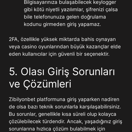
Bilgisayarınıza bulaşabilecek keylogger
gibi kötü niyetli yazılımlar, şifrenizi çalsa
bile telefonunuza gelen doğrulama
kodunu girmeden giriş yapamaz.
2FA, özellikle yüksek miktarda bahis oynayan
veya casino oyunlarından büyük kazançlar elde
eden kullanıcılar için güvenli bir seçenektir.
5. Olası Giriş Sorunları
ve Çözümleri
Zibilyonbet platformuna giriş yaparken nadiren
de olsa bazı teknik sorunlarla karşılaşabilirsiniz.
Bu sorunlar, genellikle kısa süreli olup kolayca
çözülebilecek türdendir. Ancak, yaşadığınız giriş
sorunlarına hızlıca çözüm bulabilmek için