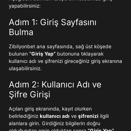
yapabilirsiniz:
Adım 1: Giriş Sayfasını
Bulma
Zibilyonbet ana sayfasında, sağ üst köşede
bulunan
“Giriş Yap”
butonuna tıklayarak
kullanıcı adı ve şifrenizi gireceğiniz giriş ekranına
ulaşabilirsiniz.
Adım 2: Kullanıcı Adı ve
Şifre Girişi
Açılan giriş ekranında, kayıt olurken
belirlediğiniz
kullanıcı adı
ve
şifrenizi
ilgili
alanlara girin. Girdiğiniz bilgilerin doğru
olduğundan emin olduktan sonra
“Giriş Yap”