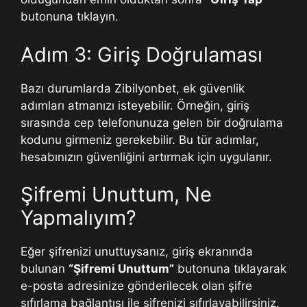
butonuna tıklayın.
Adım 3: Giriş Doğrulaması
Bazı durumlarda Zibilyonbet, ek güvenlik
adımları atmanızı isteyebilir. Örneğin, giriş
sırasında cep telefonunuza gelen bir doğrulama
kodunu girmeniz gerekebilir. Bu tür adımlar,
hesabınızın güvenliğini artırmak için uygulanır.
Şifremi Unuttum, Ne
Yapmalıyım?
Eğer şifrenizi unuttuysanız, giriş ekranında
bulunan
“Şifremi Unuttum”
butonuna tıklayarak
e-posta adresinize gönderilecek olan şifre
sıfırlama bağlantısı ile şifrenizi sıfırlayabilirsiniz.