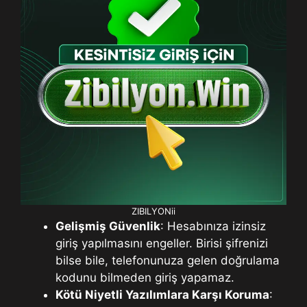
ZIBILYONii
Gelişmiş Güvenlik
: Hesabınıza izinsiz
giriş yapılmasını engeller. Birisi şifrenizi
bilse bile, telefonunuza gelen doğrulama
kodunu bilmeden giriş yapamaz.
Kötü Niyetli Yazılımlara Karşı Koruma
: