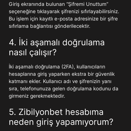
Giriş ekranında bulunan “Şifremi Unuttum”
seçeneğine tıklayarak şifrenizi sıfırlayabilirsiniz.
Bu işlem için kayıtlı e-posta adresinize bir şifre
sıfırlama bağlantısı gönderilecektir.
4. İki aşamalı doğrulama
nasıl çalışır?
İki aşamalı doğrulama (2FA), kullanıcıların
hesaplarına giriş yaparken ekstra bir güvenlik
katmanı ekler. Kullanıcı adı ve şifrenizin yanı
sıra, telefonunuza gelen doğrulama kodunu da
girmeniz gerekmektedir.
5. Zibilyonbet hesabıma
neden giriş yapamıyorum?