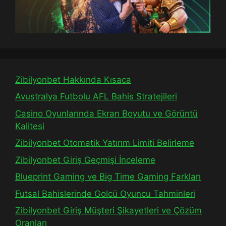
Zibilyonbet Hakkında Kısaca
Avustralya Futbolu AFL Bahis Stratejileri
Casino Oyunlarında Ekran Boyutu ve Görüntü
Kalitesi
Zibilyonbet Otomatik Yatırım Limiti Belirleme
Zibilyonbet Giriş Geçmişi İnceleme
Blueprint Gaming ve Big Time Gaming Farkları
Futsal Bahislerinde Golcü Oyuncu Tahminleri
Zibilyonbet Giriş Müşteri Şikayetleri ve Çözüm
Oranları