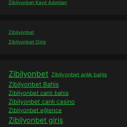
Zibilyonbet Kayıt Adımları
Zibilyonbet
Zibilyonbet Giriş
Zibilyonbet
Zibilyonbet anlık bahis
Zibilyonbet Bahis
Zibilyonbet canlı bahis
Zibilyonbet canlı casino
Zibilyonbet eğlence
Zibilyonbet giriş