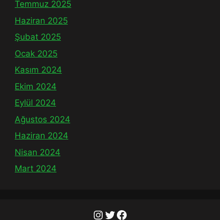
Temmuz 2025
Haziran 2025
Şubat 2025
Ocak 2025
Kasım 2024
Ekim 2024
Eylül 2024
Ağustos 2024
Haziran 2024
Nisan 2024
Mart 2024
Instagram
Twitter
Facebook