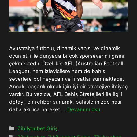
Avustralya futbolu, dinamik yapısı ve dinamik
oyun stili ile dünyada birçok sporseverin ilgisini
çekmektedir. Özellikle AFL (Australian Football
League), hem izleyicilere hem de bahis
severlere bol heyecan ve fırsatlar sunmaktadır.
Ancak, başarılı olmak için iyi bir stratejiye ihtiyaç
vardır. Bu yazıda, AFL Bahis Stratejileri ile ilgili
detaylı bir rehber sunarak, bahislerinizde nasıl
daha akıllıca hareket …
Devamını oku
Kategoriler
Zibilyonbet Giriş
Etiketler