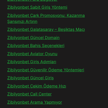
Zibilyonbet Sabit Giriş Yöntemi
Zibilyonbet Çark Promosyonu: Kazanma
Şansınızı Artırın
Zibilyonbet Galatasaray – Beşiktaş Maçı
Zibilyonbet Güncel Domain
Zibilyonbet Bahis Seçenekleri
Zibilyonbet Aviator Oyunu
Zibilyonbet Giriş Adımları
Zibilyonbet Güvenilir Ödeme Yöntemleri
Zibilyonbet Güncel Giriş
Zibilyonbet Çekim Ödeme Hızı
Zibilyonbet Call Center
Zibilyonbet Arama Yapmıyor