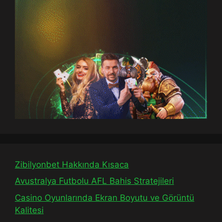
Zibilyonbet Hakkında Kısaca
Avustralya Futbolu AFL Bahis Stratejileri
Casino Oyunlarında Ekran Boyutu ve Görüntü
Kalitesi