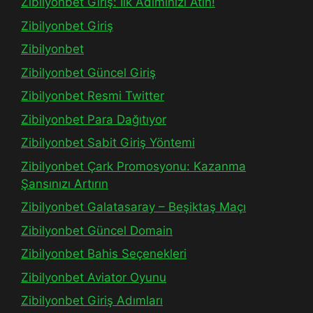
Zibilyonbet Giriş: İlk Adımınızı Atın!
Zibilyonbet Giriş
Zibilyonbet
Zibilyonbet Güncel Giriş
Zibilyonbet Resmi Twitter
Zibilyonbet Para Dağıtıyor
Zibilyonbet Sabit Giriş Yöntemi
Zibilyonbet Çark Promosyonu: Kazanma
Şansınızı Artırın
Zibilyonbet Galatasaray – Beşiktaş Maçı
Zibilyonbet Güncel Domain
Zibilyonbet Bahis Seçenekleri
Zibilyonbet Aviator Oyunu
Zibilyonbet Giriş Adımları