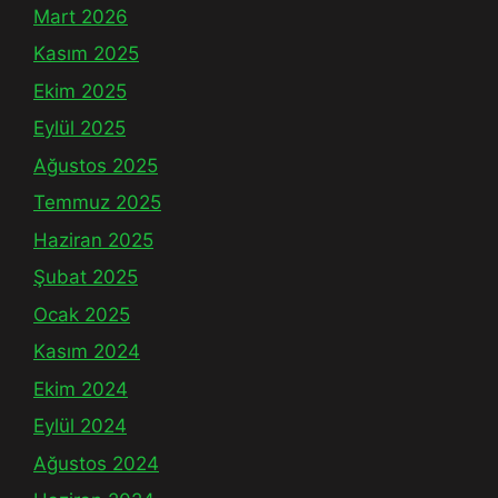
Mart 2026
Kasım 2025
Ekim 2025
Eylül 2025
Ağustos 2025
Temmuz 2025
Haziran 2025
Şubat 2025
Ocak 2025
Kasım 2024
Ekim 2024
Eylül 2024
Ağustos 2024