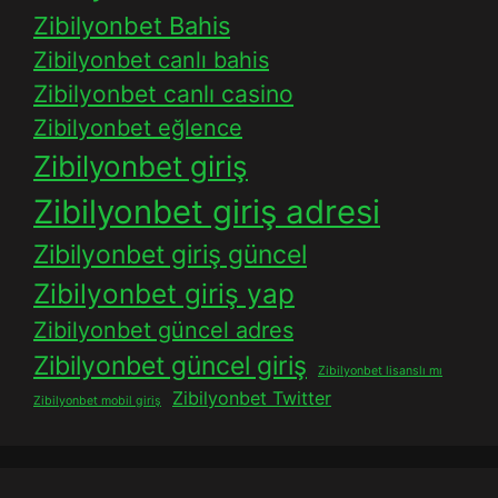
Zibilyonbet Bahis
Zibilyonbet canlı bahis
Zibilyonbet canlı casino
Zibilyonbet eğlence
Zibilyonbet giriş
Zibilyonbet giriş adresi
Zibilyonbet giriş güncel
Zibilyonbet giriş yap
Zibilyonbet güncel adres
Zibilyonbet güncel giriş
Zibilyonbet lisanslı mı
Zibilyonbet Twitter
Zibilyonbet mobil giriş