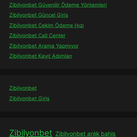
Zibilyonbet Güvenilir Ödeme Yöntemleri
Zibilyonbet Güncel Giriş
Zibilyonbet Çekim Ödeme Hızı
Zibilyonbet Call Center
Zibilyonbet Arama Yapmıyor
Zibilyonbet Kayıt Adımları
Zibilyonbet
Zibilyonbet Giriş
Zibilyonbet
Zibilyonbet anlık bahis