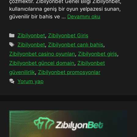
çözmektir. Zibilyonbet Genel Bilgi Zibilyonbet,
kullanıcılarına geniş bir oyun yelpazesi sunan,
güvenilir bir bahis ve …
Devamını oku
Kategoriler
Zibilyonbet
,
Zibilyonbet Giriş
Etiketler
Zibilyonbet
,
Zibilyonbet canlı bahis
,
Zibilyonbet casino oyunları
,
Zibilyonbet giriş
,
Zibilyonbet güncel domain
,
Zibilyonbet
güvenilirlik
,
Zibilyonbet promosyonlar
Yorum yap