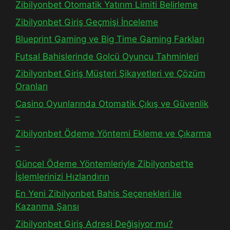
Zibilyonbet Otomatik Yatırım Limiti Belirleme
Zibilyonbet Giriş Geçmişi İnceleme
Blueprint Gaming ve Big Time Gaming Farkları
Futsal Bahislerinde Golcü Oyuncu Tahminleri
Zibilyonbet Giriş Müşteri Şikayetleri ve Çözüm
Oranları
Casino Oyunlarında Otomatik Çıkış ve Güvenlik
–
Zibilyonbet Ödeme Yöntemi Ekleme ve Çıkarma
–
Güncel Ödeme Yöntemleriyle Zibilyonbet’te
İşlemlerinizi Hızlandırın
En Yeni Zibilyonbet Bahis Seçenekleri ile
Kazanma Şansı
Zibilyonbet Giriş Adresi Değişiyor mu?