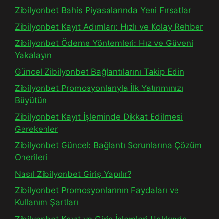
Zibilyonbet Bahis Piyasalarında Yeni Fırsatlar
Zibilyonbet Kayıt Adımları: Hızlı ve Kolay Rehber
Zibilyonbet Ödeme Yöntemleri: Hız ve Güveni
Yakalayın
Güncel Zibilyonbet Bağlantılarını Takip Edin
Zibilyonbet Promosyonlarıyla İlk Yatırımınızı
Büyütün
Zibilyonbet Kayıt İşleminde Dikkat Edilmesi
Gerekenler
Zibilyonbet Güncel: Bağlantı Sorunlarına Çözüm
Önerileri
Nasıl Zibilyonbet Giriş Yapılır?
Zibilyonbet Promosyonlarının Faydaları ve
Kullanım Şartları
Zibilyonbet Kayıt ve Giriş İşlemleri Hakkında