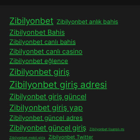
Zibilyonbet
Zibilyonbet anlık bahis
Zibilyonbet Bahis
Zibilyonbet canlı bahis
Zibilyonbet canlı casino
Zibilyonbet eğlence
Zibilyonbet giriş
Zibilyonbet giriş adresi
Zibilyonbet giriş güncel
Zibilyonbet giriş yap
Zibilyonbet güncel adres
Zibilyonbet güncel giriş
Zibilyonbet lisanslı mı
Zibilyonbet Twitter
Zibilyonbet mobil giriş