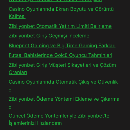
Casino Oyunlarında Ekran Boyutu ve Görüntü
Kalitesi
Zibilyonbet Otomatik Yatırım Limiti Belirleme
Zibilyonbet Giriş Geçmişi İnceleme
Blueprint Gaming ve Big Time Gaming Farkları
Futsal Bahislerinde Golcü Oyuncu Tahminleri
Zibilyonbet Giriş Müşteri Şikayetleri ve Çözüm
Oranları
Casino Oyunlarında Otomatik Çıkış ve Güvenlik
–
Zibilyonbet Ödeme Yöntemi Ekleme ve Çıkarma
–
Güncel Ödeme Yöntemleriyle Zibilyonbet’te
İşlemlerinizi Hızlandırın