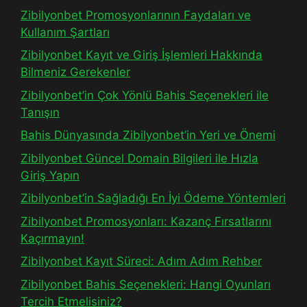
Zibilyonbet Promosyonlarının Faydaları ve
Kullanım Şartları
Zibilyonbet Kayıt ve Giriş İşlemleri Hakkında
Bilmeniz Gerekenler
Zibilyonbet’in Çok Yönlü Bahis Seçenekleri ile
Tanışın
Bahis Dünyasında Zibilyonbet’in Yeri ve Önemi
Zibilyonbet Güncel Domain Bilgileri ile Hızla
Giriş Yapın
Zibilyonbet’in Sağladığı En İyi Ödeme Yöntemleri
Zibilyonbet Promosyonları: Kazanç Fırsatlarını
Kaçırmayın!
Zibilyonbet Kayıt Süreci: Adım Adım Rehber
Zibilyonbet Bahis Seçenekleri: Hangi Oyunları
Tercih Etmelisiniz?