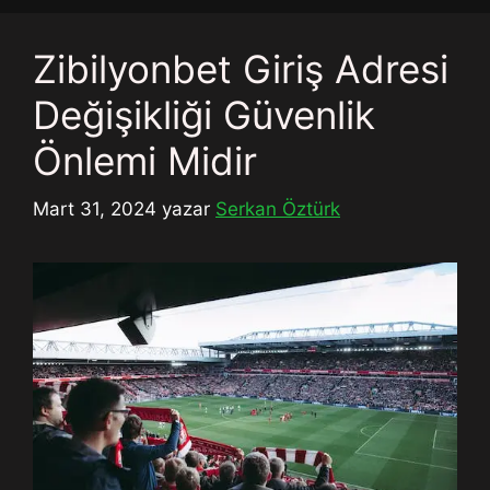
Zibilyonbet Giriş Adresi
Değişikliği Güvenlik
Önlemi Midir
Mart 31, 2024
yazar
Serkan Öztürk