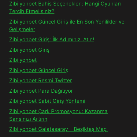
Zibilyonbet Bahis Seçenekleri: Hangi Oyunları
Tercih Etmelisiniz?
Zibilyonbet Güncel Giriş ile En Son Yenilikler ve
Gelişmeler
Zibilyonbet Giriş: İlk Adımınızı Atın!
Zibilyonbet Giriş
Zibilyonbet
Zibilyonbet Güncel Giriş
Zibilyonbet Resmi Twitter
Zibilyonbet Para Dağıtıyor
Zibilyonbet Sabit Giriş Yöntemi
Zibilyonbet Çark Promosyonu: Kazanma
Şansınızı Artırın
Zibilyonbet Galatasaray – Beşiktaş Maçı