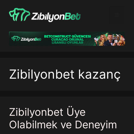
İçeriğe
atla
Menü
Zibilyonbet kazanç
Zibilyonbet Üye
Olabilmek ve Deneyim