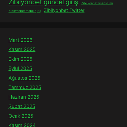
Zibilyonbet güncel giriş
Zibilyonbet lisanslı mı
Zibilyonbet Twitter
Zibilyonbet mobil giriş
Mart 2026
Kasım 2025
Ekim 2025
Eylül 2025
Ağustos 2025
Temmuz 2025
Haziran 2025
Şubat 2025
Ocak 2025
Kasım 2024