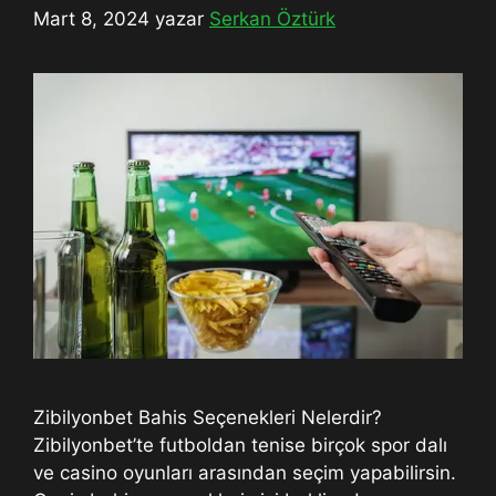
Mart 8, 2024
yazar
Serkan Öztürk
Zibilyonbet Bahis Seçenekleri Nelerdir?
Zibilyonbet’te futboldan tenise birçok spor dalı
ve casino oyunları arasından seçim yapabilirsin.