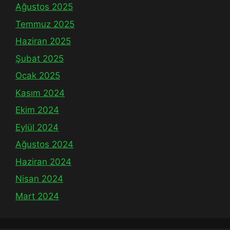
Ağustos 2025
Temmuz 2025
Haziran 2025
Şubat 2025
Ocak 2025
Kasım 2024
Ekim 2024
Eylül 2024
Ağustos 2024
Haziran 2024
Nisan 2024
Mart 2024