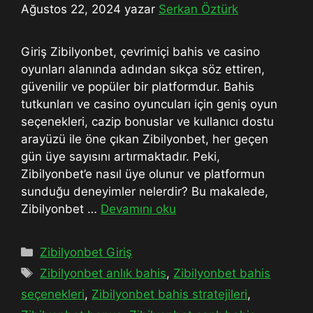
Ağustos 22, 2024
yazar
Serkan Öztürk
Giriş Zibilyonbet, çevrimiçi bahis ve casino
oyunları alanında adından sıkça söz ettiren,
güvenilir ve popüler bir platformdur. Bahis
tutkunları ve casino oyuncuları için geniş oyun
seçenekleri, cazip bonuslar ve kullanıcı dostu
arayüzü ile öne çıkan Zibilyonbet, her geçen
gün üye sayısını artırmaktadır. Peki,
Zibilyonbet’e nasıl üye olunur ve platformun
sunduğu deneyimler nelerdir? Bu makalede,
Zibilyonbet …
Devamını oku
K
Zibilyonbet Giriş
a
E
Zibilyonbet anlık bahis
,
Zibilyonbet bahis
t
t
seçenekleri
,
Zibilyonbet bahis stratejileri
,
e
i