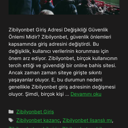
Zibilyonbet Giriş Adresi Değişikliği Güvenlik
Önlemi Midir? Zibilyonbet, güvenlik önlemleri
kapsamında giriş adresini değiştirdi. Bu
değişiklik, kullanıcı verilerinin korunması için
önem arz ediyor. Zibilyonbet, birçok kullanıcının
tercih ettiği ve güvendiği bir online bahis sitesi.
Ancak zaman zaman siteye girişte sıkıntı
yaşayanlar oluyor. E, bu durumun nedeni
genellikle Zibilyonbet giriş adresinin değişmesi
oluyor. Şimdi, birçok kişi …
Devamını oku
K
Zibilyonbet Giriş
a
E
Zibilyonbet kazanç
,
Zibilyonbet lisanslı mı
,
t
t