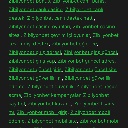
Zibilyonbet bonus
,
Zibilyonbet canlı bahis
,
g
k
Zibilyonbet canlı casino
,
Zibilyonbet canlı
o
e
r
destek
,
Zibilyonbet canlı destek hattı
,
t
i
l
Zibilyonbet casino oyunları
,
Zibilyonbet casino
l
e
sitesi
,
Zibilyonbet çevrim içi oyunlar
,
Zibilyonbet
e
r
çevrimdışı destek
,
Zibilyonbet eğlence
,
r
Zibilyonbet giriş adresi
,
Zibilyonbet giriş güncel
,
Zibilyonbet giriş yap
,
Zibilyonbet güncel adres
,
Zibilyonbet güncel giriş
,
Zibilyonbet güncel site
,
Zibilyonbet güvenilir mi
,
Zibilyonbet güvenilir
ödeme
,
Zibilyonbet güvenlik
,
Zibilyonbet hesap
açma
,
Zibilyonbet kampanyalar
,
Zibilyonbet
kayıt ol
,
Zibilyonbet kazanç
,
Zibilyonbet lisanslı
mı
,
Zibilyonbet mobil giriş
,
Zibilyonbet mobil
ödeme
,
Zibilyonbet mobil site
,
Zibilyonbet mobil