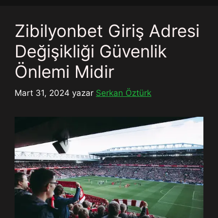
Zibilyonbet Giriş Adresi
Değişikliği Güvenlik
Önlemi Midir
Mart 31, 2024
yazar
Serkan Öztürk