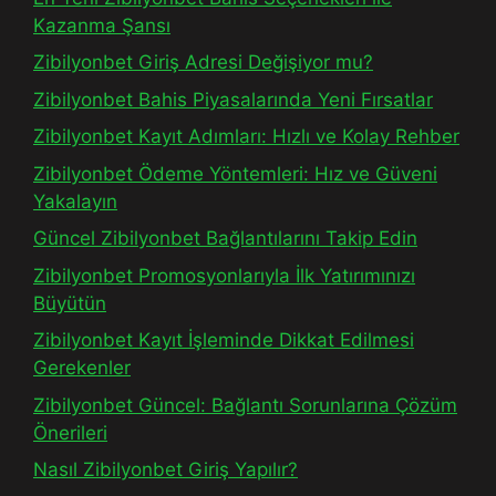
Kazanma Şansı
Zibilyonbet Giriş Adresi Değişiyor mu?
Zibilyonbet Bahis Piyasalarında Yeni Fırsatlar
Zibilyonbet Kayıt Adımları: Hızlı ve Kolay Rehber
Zibilyonbet Ödeme Yöntemleri: Hız ve Güveni
Yakalayın
Güncel Zibilyonbet Bağlantılarını Takip Edin
Zibilyonbet Promosyonlarıyla İlk Yatırımınızı
Büyütün
Zibilyonbet Kayıt İşleminde Dikkat Edilmesi
Gerekenler
Zibilyonbet Güncel: Bağlantı Sorunlarına Çözüm
Önerileri
Nasıl Zibilyonbet Giriş Yapılır?