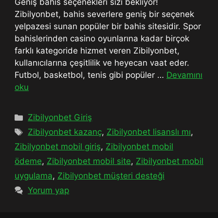
Geniş bahis seçenekleri sizi bekliyor!
Zibilyonbet, bahis severlere geniş bir seçenek
yelpazesi sunan popüler bir bahis sitesidir. Spor
bahislerinden casino oyunlarına kadar birçok
farklı kategoride hizmet veren Zibilyonbet,
kullanıcılarına çeşitlilik ve heyecan vaat eder.
Futbol, basketbol, tenis gibi popüler …
Devamını
oku
K
Zibilyonbet Giriş
a
E
Zibilyonbet kazanç
,
Zibilyonbet lisanslı mı
,
t
t
Zibilyonbet mobil giriş
,
Zibilyonbet mobil
e
i
ödeme
,
Zibilyonbet mobil site
,
Zibilyonbet mobil
g
k
uygulama
,
Zibilyonbet müşteri desteği
o
e
r
Yorum yap
t
i
l
l
e