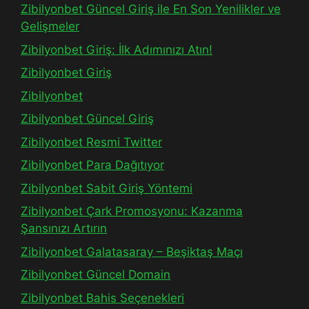
Zibilyonbet Güncel Giriş ile En Son Yenilikler ve
Gelişmeler
Zibilyonbet Giriş: İlk Adımınızı Atın!
Zibilyonbet Giriş
Zibilyonbet
Zibilyonbet Güncel Giriş
Zibilyonbet Resmi Twitter
Zibilyonbet Para Dağıtıyor
Zibilyonbet Sabit Giriş Yöntemi
Zibilyonbet Çark Promosyonu: Kazanma
Şansınızı Artırın
Zibilyonbet Galatasaray – Beşiktaş Maçı
Zibilyonbet Güncel Domain
Zibilyonbet Bahis Seçenekleri