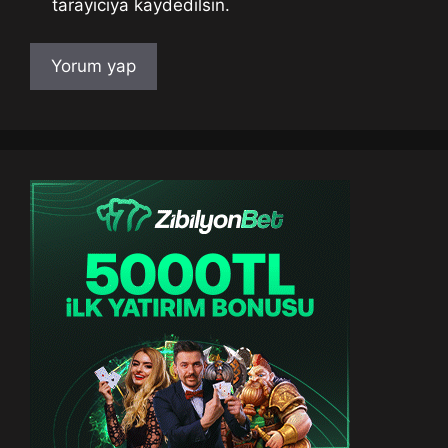
tarayıcıya kaydedilsin.
n
e
t
s
i
t
e
s
i