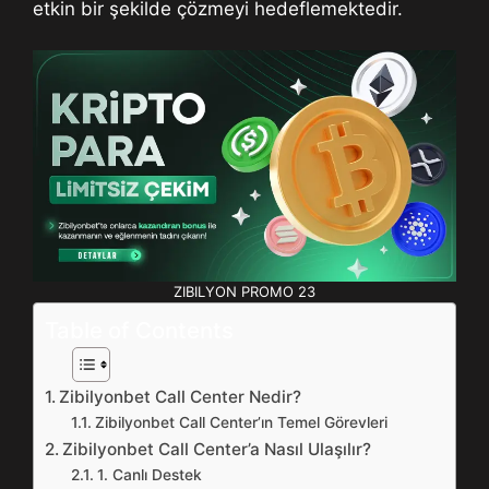
etkin bir şekilde çözmeyi hedeflemektedir.
ZIBILYON PROMO 23
Table of Contents
Zibilyonbet Call Center Nedir?
Zibilyonbet Call Center’ın Temel Görevleri
Zibilyonbet Call Center’a Nasıl Ulaşılır?
1. Canlı Destek