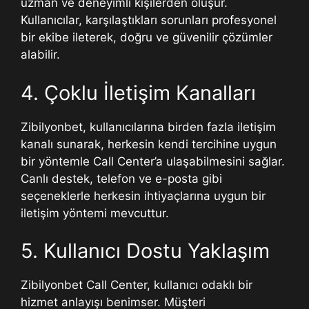
uzman ve deneyimli kişilerden oluşur.
Kullanıcılar, karşılaştıkları sorunları profesyonel
bir ekibe ileterek, doğru ve güvenilir çözümler
alabilir.
4. Çoklu İletişim Kanalları
Zibilyonbet, kullanıcılarına birden fazla iletişim
kanalı sunarak, herkesin kendi tercihine uygun
bir yöntemle Call Center’a ulaşabilmesini sağlar.
Canlı destek, telefon ve e-posta gibi
seçeneklerle herkesin ihtiyaçlarına uygun bir
iletişim yöntemi mevcuttur.
5. Kullanıcı Dostu Yaklaşım
Zibilyonbet Call Center, kullanıcı odaklı bir
hizmet anlayışı benimser. Müşteri