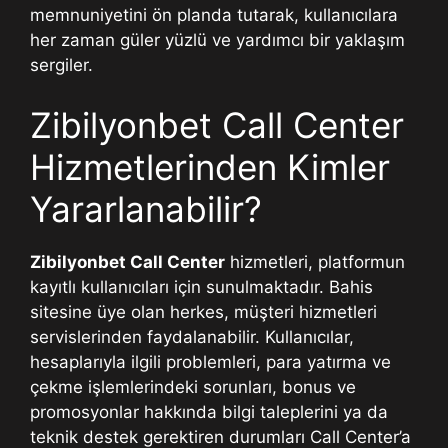
memnuniyetini ön planda tutarak, kullanıcılara
her zaman güler yüzlü ve yardımcı bir yaklaşım
sergiler.
Zibilyonbet Call Center
Hizmetlerinden Kimler
Yararlanabilir?
Zibilyonbet Call Center
hizmetleri, platformun
kayıtlı kullanıcıları için sunulmaktadır. Bahis
sitesine üye olan herkes, müşteri hizmetleri
servislerinden faydalanabilir. Kullanıcılar,
hesaplarıyla ilgili problemleri, para yatırma ve
çekme işlemlerindeki sorunları, bonus ve
promosyonlar hakkında bilgi taleplerini ya da
teknik destek gerektiren durumları Call Center’a