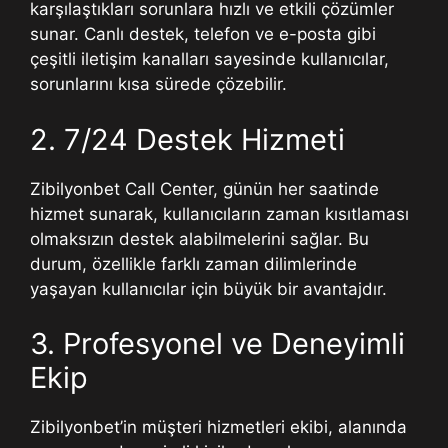
karşılaştıkları sorunlara hızlı ve etkili çözümler
sunar. Canlı destek, telefon ve e-posta gibi
çeşitli iletişim kanalları sayesinde kullanıcılar,
sorunlarını kısa sürede çözebilir.
2. 7/24 Destek Hizmeti
Zibilyonbet Call Center, günün her saatinde
hizmet sunarak, kullanıcıların zaman kısıtlaması
olmaksızın destek alabilmelerini sağlar. Bu
durum, özellikle farklı zaman dilimlerinde
yaşayan kullanıcılar için büyük bir avantajdır.
3. Profesyonel ve Deneyimli
Ekip
Zibilyonbet’in müşteri hizmetleri ekibi, alanında