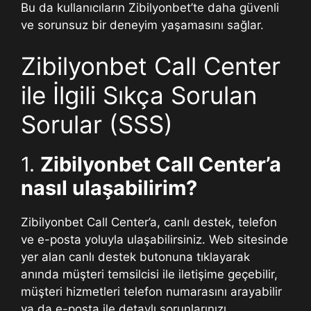
Bu da kullanıcıların Zibilyonbet’te daha güvenli
ve sorunsuz bir deneyim yaşamasını sağlar.
Zibilyonbet Call Center
ile İlgili Sıkça Sorulan
Sorular (SSS)
1.
Zibilyonbet Call Center’a
nasıl ulaşabilirim?
Zibilyonbet Call Center’a, canlı destek, telefon
ve e-posta yoluyla ulaşabilirsiniz. Web sitesinde
yer alan canlı destek butonuna tıklayarak
anında müşteri temsilcisi ile iletişime geçebilir,
müşteri hizmetleri telefon numarasını arayabilir
ya da e-posta ile detaylı sorunlarınızı