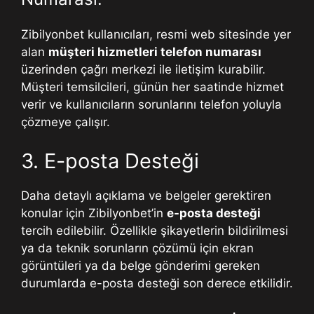
Zibilyonbet kullanıcıları, resmi web sitesinde yer
alan
müşteri hizmetleri telefon numarası
üzerinden çağrı merkezi ile iletişim kurabilir.
Müşteri temsilcileri, günün her saatinde hizmet
verir ve kullanıcıların sorunlarını telefon yoluyla
çözmeye çalışır.
3. E-posta Desteği
Daha detaylı açıklama ve belgeler gerektiren
konular için Zibilyonbet’in
e-posta desteği
tercih edilebilir. Özellikle şikayetlerin bildirilmesi
ya da teknik sorunların çözümü için ekran
görüntüleri ya da belge gönderimi gereken
durumlarda e-posta desteği son derece etkilidir.