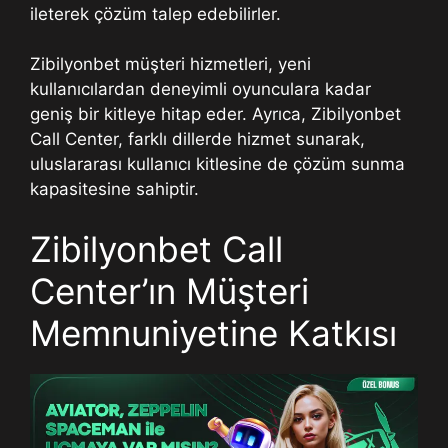
ileterek çözüm talep edebilirler.
Zibilyonbet müşteri hizmetleri, yeni
kullanıcılardan deneyimli oyunculara kadar
geniş bir kitleye hitap eder. Ayrıca, Zibilyonbet
Call Center, farklı dillerde hizmet sunarak,
uluslararası kullanıcı kitlesine de çözüm sunma
kapasitesine sahiptir.
Zibilyonbet Call
Center’ın Müşteri
Memnuniyetine Katkısı