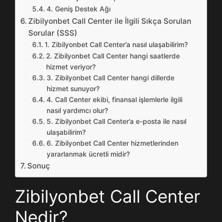
4. Geniş Destek Ağı
Zibilyonbet Call Center ile İlgili Sıkça Sorulan
Sorular (SSS)
1. Zibilyonbet Call Center’a nasıl ulaşabilirim?
2. Zibilyonbet Call Center hangi saatlerde
hizmet veriyor?
3. Zibilyonbet Call Center hangi dillerde
hizmet sunuyor?
4. Call Center ekibi, finansal işlemlerle ilgili
nasıl yardımcı olur?
5. Zibilyonbet Call Center’a e-posta ile nasıl
ulaşabilirim?
6. Zibilyonbet Call Center hizmetlerinden
yararlanmak ücretli midir?
Sonuç
Zibilyonbet Call Center
Nedir?