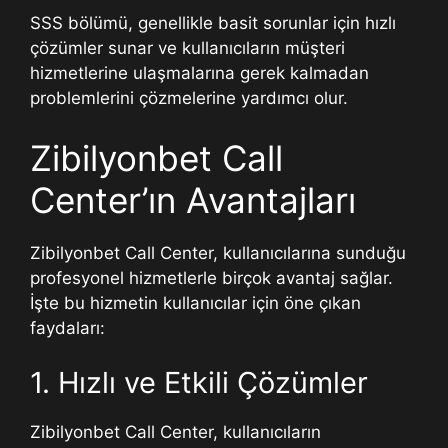
SSS bölümü, genellikle basit sorunlar için hızlı
çözümler sunar ve kullanıcıların müşteri
hizmetlerine ulaşmalarına gerek kalmadan
problemlerini çözmelerine yardımcı olur.
Zibilyonbet Call
Center’ın Avantajları
Zibilyonbet Call Center, kullanıcılarına sunduğu
profesyonel hizmetlerle birçok avantaj sağlar.
İşte bu hizmetin kullanıcılar için öne çıkan
faydaları:
1. Hızlı ve Etkili Çözümler
Zibilyonbet Call Center, kullanıcıların