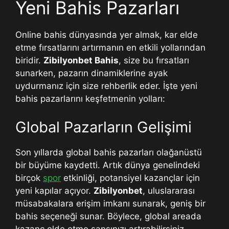
Yeni Bahis Pazarları
Online bahis dünyasında yer almak, kar elde
etme fırsatlarını artırmanın en etkili yollarından
biridir.
Zibilyonbet Bahis
, size bu fırsatları
sunarken, pazarın dinamiklerine ayak
uydurmanız için size rehberlik eder. İşte yeni
bahis pazarlarını keşfetmenin yolları:
Global Pazarların Gelişimi
Son yıllarda global bahis pazarları olağanüstü
bir büyüme kaydetti. Artık dünya genelindeki
birçok
spor
etkinliği, potansiyel kazançlar için
yeni kapılar açıyor.
Zibilyonbet
, uluslararası
müsabakalara erişim imkanı sunarak, geniş bir
bahis seçeneği sunar. Böylece, global areada
kazanç elde etme şansınızı artırabilirsiniz.