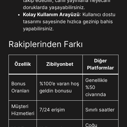
takip edebilir, canlı yayınlarla heyecanı
doruklarda yaşayabilirsiniz.
Kolay Kullanım Arayüzü
: Kullanıcı dostu
tasarımı sayesinde hızlıca gezinip bahis
yapabilirsiniz.
Rakiplerinden Farkı
Diğer
Özellik
Zibilyonbet
Platformlar
Genellikle
Bonus
%100’e varan hoş
%50
Oranları
geldin bonusu
civarında
Müşteri
7/24 erişim
Sınırlı saatler
Hizmetleri
Çoğu