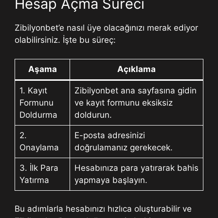
Hesap Açma Süreci
Zibilyonbet’e nasıl üye olacağınızı merak ediyor
olabilirsiniz. İşte bu süreç:
Aşama
Açıklama
1. Kayıt
Zibilyonbet ana sayfasına gidin
Formunu
ve kayıt formunu eksiksiz
Doldurma
doldurun.
2.
E-posta adresinizi
Onaylama
doğrulamanız gerekecek.
3. İlk Para
Hesabınıza para yatırarak bahis
Yatırma
yapmaya başlayın.
Bu adımlarla hesabınızı hızlıca oluşturabilir ve