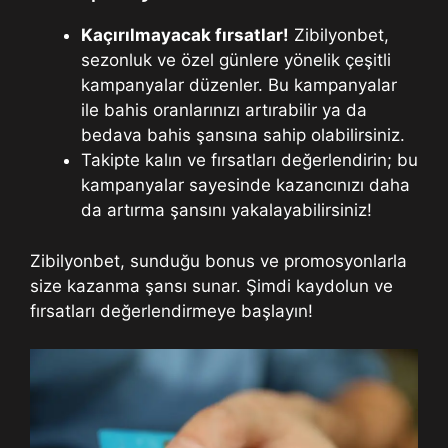
Kaçırılmayacak fırsatlar!
Zibilyonbet,
sezonluk ve özel günlere yönelik çeşitli
kampanyalar düzenler. Bu kampanyalar
ile bahis oranlarınızı artırabilir ya da
bedava bahis şansına sahip olabilirsiniz.
Takipte kalın ve fırsatları değerlendirin; bu
kampanyalar sayesinde kazancınızı daha
da artırma şansını yakalayabilirsiniz!
Zibilyonbet, sunduğu bonus ve promosyonlarla
size kazanma şansı sunar. Şimdi kaydolun ve
fırsatları değerlendirmeye başlayın!