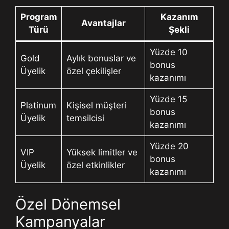
Program
Kazanım
Avantajlar
Türü
Şekli
Yüzde 10
Gold
Aylık bonuslar ve
bonus
Üyelik
özel çekilişler
kazanımı
Yüzde 15
Platinum
Kişisel müşteri
bonus
Üyelik
temsilcisi
kazanımı
Yüzde 20
VIP
Yüksek limitler ve
bonus
Üyelik
özel etkinlikler
kazanımı
Özel Dönemsel
Kampanyalar