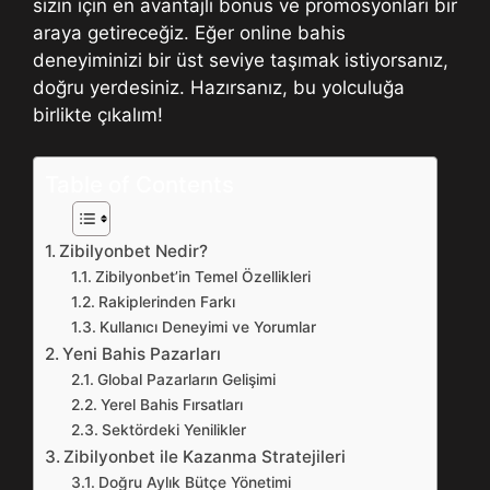
sizin için en avantajlı bonus ve promosyonları bir
araya getireceğiz. Eğer online bahis
deneyiminizi bir üst seviye taşımak istiyorsanız,
doğru yerdesiniz. Hazırsanız, bu yolculuğa
birlikte çıkalım!
Table of Contents
Zibilyonbet Nedir?
Zibilyonbet’in Temel Özellikleri
Rakiplerinden Farkı
Kullanıcı Deneyimi ve Yorumlar
Yeni Bahis Pazarları
Global Pazarların Gelişimi
Yerel Bahis Fırsatları
Sektördeki Yenilikler
Zibilyonbet ile Kazanma Stratejileri
Doğru Aylık Bütçe Yönetimi