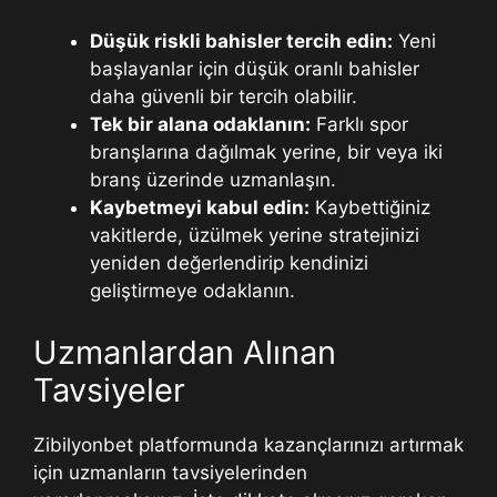
Düşük riskli bahisler tercih edin:
Yeni
başlayanlar için düşük oranlı bahisler
daha güvenli bir tercih olabilir.
Tek bir alana odaklanın:
Farklı spor
branşlarına dağılmak yerine, bir veya iki
branş üzerinde uzmanlaşın.
Kaybetmeyi kabul edin:
Kaybettiğiniz
vakitlerde, üzülmek yerine stratejinizi
yeniden değerlendirip kendinizi
geliştirmeye odaklanın.
Uzmanlardan Alınan
Tavsiyeler
Zibilyonbet platformunda kazançlarınızı artırmak
için uzmanların tavsiyelerinden