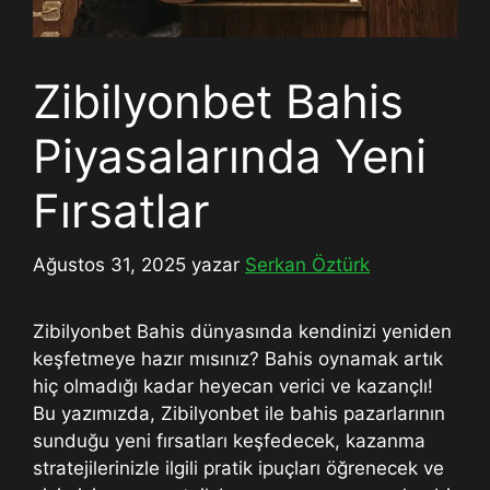
Zibilyonbet Bahis
Piyasalarında Yeni
Fırsatlar
Ağustos 31, 2025
yazar
Serkan Öztürk
Zibilyonbet Bahis dünyasında kendinizi yeniden
keşfetmeye hazır mısınız? Bahis oynamak artık
hiç olmadığı kadar heyecan verici ve kazançlı!
Bu yazımızda, Zibilyonbet ile bahis pazarlarının
sunduğu yeni fırsatları keşfedecek, kazanma
stratejilerinizle ilgili pratik ipuçları öğrenecek ve