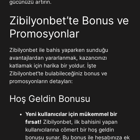
gücünüzü artırın.
Zibilyonbet’te Bonus ve
Promosyonlar
Zibilyonbet ile bahis yaparken sunduğu
avantajlardan yararlanmak, kazancınızı
katlamak için harika bir yoldur. İşte
Zibilyonbet’te bulabileceğiniz bonus ve
promosyonların detayları:
Hoş Geldin Bonusu
Yeni kullanıcılar için mükemmel bir
fırsat!
Zibilyonbet, ilk bahisini yapan
kullanıcılarına cömert bir hoş geldin
bonusu sunar. Bu bonus ile hesabınıza ek