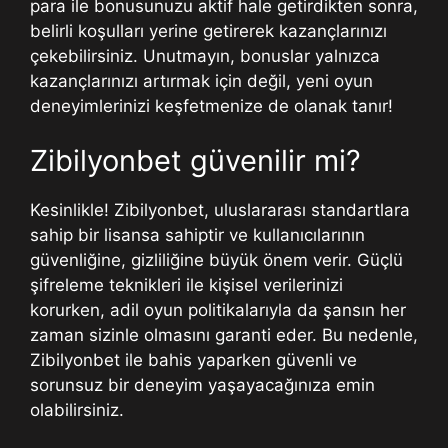
para ile bonusunuzu aktif hale getirdikten sonra,
belirli koşulları yerine getirerek kazançlarınızı
çekebilirsiniz. Unutmayın, bonuslar yalnızca
kazançlarınızı artırmak için değil, yeni oyun
deneyimlerinizi keşfetmenize de olanak tanır!
Zibilyonbet güvenilir mi?
Kesinlikle! Zibilyonbet, uluslararası standartlara
sahip bir lisansa sahiptir ve kullanıcılarının
güvenliğine, gizliliğine büyük önem verir. Güçlü
şifreleme teknikleri ile kişisel verilerinizi
korurken, adil oyun politikalarıyla da şansın her
zaman sizinle olmasını garanti eder. Bu nedenle,
Zibilyonbet ile bahis yaparken güvenli ve
sorunsuz bir deneyim yaşayacağınıza emin
olabilirsiniz.