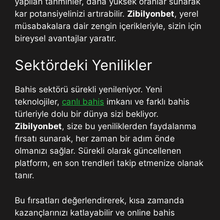
yapılan tahminler, daha yüksek oranlar sunarak
kar potansiyelinizi artırabilir.
Zibilyonbet
, yerel
müsabakalara dair zengin içerikleriyle, sizin için
bireysel avantajlar yaratır.
Sektördeki Yenilikler
Bahis sektörü sürekli yenileniyor. Yeni
teknolojiler,
canlı bahis
imkanı ve farklı bahis
türleriyle dolu bir dünya sizi bekliyor.
Zibilyonbet
, size bu yeniliklerden faydalanma
fırsatı sunarak, her zaman bir adım önde
olmanızı sağlar. Sürekli olarak güncellenen
platform, en son trendleri takip etmenize olanak
tanır.
Bu fırsatları değerlendirerek, kısa zamanda
kazançlarınızı katlayabilir ve online bahis