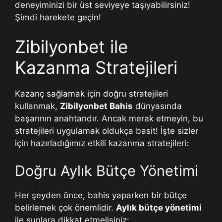
deneyiminizi bir üst seviyeye taşıyabilirsiniz!
Şimdi harekete geçin!
Zibilyonbet ile
Kazanma Stratejileri
Kazanç sağlamak için doğru stratejileri
kullanmak,
Zibilyonbet Bahis
dünyasında
başarının anahtarıdır. Ancak merak etmeyin, bu
stratejileri uygulamak oldukça basit! İşte sizler
için hazırladığımız etkili kazanma stratejileri:
Doğru Aylık Bütçe Yönetimi
Her şeyden önce, bahis yaparken bir bütçe
belirlemek çok önemlidir.
Aylık bütçe yönetimi
ile şunlara dikkat etmelisiniz: