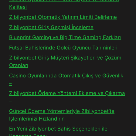
Kalitesi
Zibilyonbet Otomatik Yatırım Limiti Belirleme
Zibilyonbet Giriş Geçmişi İnceleme
Blueprint Gaming ve Big Time Gaming Farkları
Futsal Bahislerinde Golcü Oyuncu Tahminleri
Zibilyonbet Giriş Müşteri Şikayetleri ve Çözüm
Oranları
Casino Oyunlarında Otomatik Çıkış ve Güvenlik
–
Zibilyonbet Ödeme Yöntemi Ekleme ve Çıkarma
–
Güncel Ödeme Yöntemleriyle Zibilyonbet’te
İşlemlerinizi Hızlandırın
En Yeni Zibilyonbet Bahis Seçenekleri ile