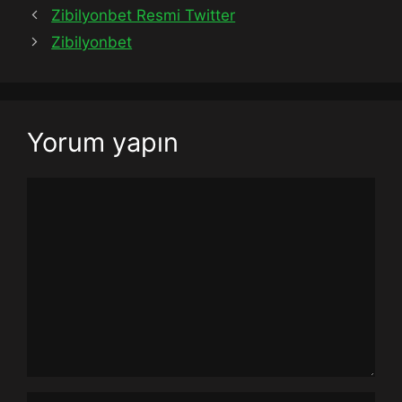
a
Zibilyonbet Resmi Twitter
t
Zibilyonbet
e
g
o
r
Yorum yapın
i
l
e
Y
r
o
r
u
m