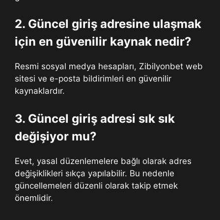
2. Güncel giriş adresine ulaşmak
için en güvenilir kaynak nedir?
Resmi sosyal medya hesapları, Zibilyonbet web
sitesi ve e-posta bildirimleri en güvenilir
kaynaklardır.
3. Güncel giriş adresi sık sık
değişiyor mu?
Evet, yasal düzenlemelere bağlı olarak adres
değişiklikleri sıkça yapılabilir. Bu nedenle
güncellemeleri düzenli olarak takip etmek
önemlidir.