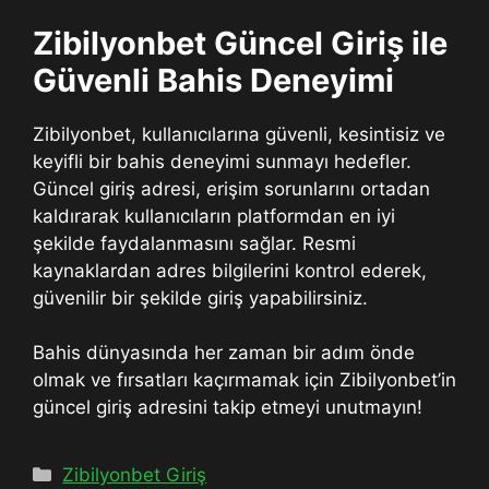
Zibilyonbet Güncel Giriş ile
Güvenli Bahis Deneyimi
Zibilyonbet, kullanıcılarına güvenli, kesintisiz ve
keyifli bir bahis deneyimi sunmayı hedefler.
Güncel giriş adresi, erişim sorunlarını ortadan
kaldırarak kullanıcıların platformdan en iyi
şekilde faydalanmasını sağlar. Resmi
kaynaklardan adres bilgilerini kontrol ederek,
güvenilir bir şekilde giriş yapabilirsiniz.
Bahis dünyasında her zaman bir adım önde
olmak ve fırsatları kaçırmamak için Zibilyonbet’in
güncel giriş adresini takip etmeyi unutmayın!
K
Zibilyonbet Giriş