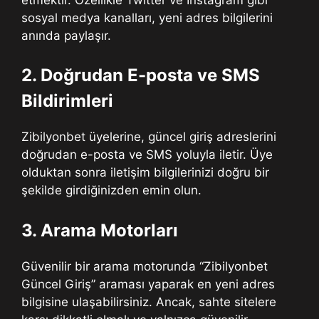
sosyal medya kanalları, yeni adres bilgilerini
anında paylaşır.
2. Doğrudan E-posta ve SMS
Bildirimleri
Zibilyonbet üyelerine, güncel giriş adreslerini
doğrudan e-posta ve SMS yoluyla iletir. Üye
olduktan sonra iletişim bilgilerinizi doğru bir
şekilde girdiğinizden emin olun.
3. Arama Motorları
Güvenilir bir arama motorunda “Zibilyonbet
Güncel Giriş” araması yaparak en yeni adres
bilgisine ulaşabilirsiniz. Ancak, sahte sitelere