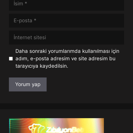
İ
s
i
E
m
-
p
İ
o
n
s
t
Daha sonraki yorumlarımda kullanılması için
t
e
adım, e-posta adresim ve site adresim bu
a
r
tarayıcıya kaydedilsin.
n
e
t
s
i
t
e
s
i