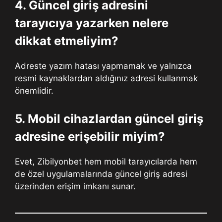
4. Güncel giriş adresini
tarayıcıya yazarken nelere
dikkat etmeliyim?
Adreste yazım hatası yapmamak ve yalnızca
resmi kaynaklardan aldığınız adresi kullanmak
önemlidir.
5. Mobil cihazlardan güncel giriş
adresine erişebilir miyim?
Evet, Zibilyonbet hem mobil tarayıcılarda hem
de özel uygulamalarında güncel giriş adresi
üzerinden erişim imkanı sunar.