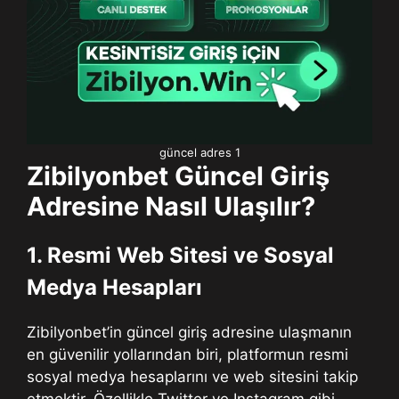
güncel adres 1
Zibilyonbet Güncel Giriş
Adresine Nasıl Ulaşılır?
1. Resmi Web Sitesi ve Sosyal
Medya Hesapları
Zibilyonbet’in güncel giriş adresine ulaşmanın
en güvenilir yollarından biri, platformun resmi
sosyal medya hesaplarını ve web sitesini takip
etmektir. Özellikle Twitter ve Instagram gibi