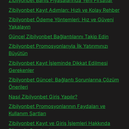
Zibilyonbet Bahis Piyasalarında Yeni Fırsatlar
Zibilyonbet Kayıt Adımları: Hızlı ve Kolay Rehber
Zibilyonbet Ödeme Yöntemleri: Hız ve Güveni
Yakalayın
Güncel Zibilyonbet Bağlantılarını Takip Edin
Zibilyonbet Promosyonlarıyla İlk Yatırımınızı
Büyütün
Zibilyonbet Kayıt İşleminde Dikkat Edilmesi
Gerekenler
Zibilyonbet Güncel: Bağlantı Sorunlarına Çözüm
Önerileri
Nasıl Zibilyonbet Giriş Yapılır?
Zibilyonbet Promosyonlarının Faydaları ve
Kullanım Şartları
Zibilyonbet Kayıt ve Giriş İşlemleri Hakkında