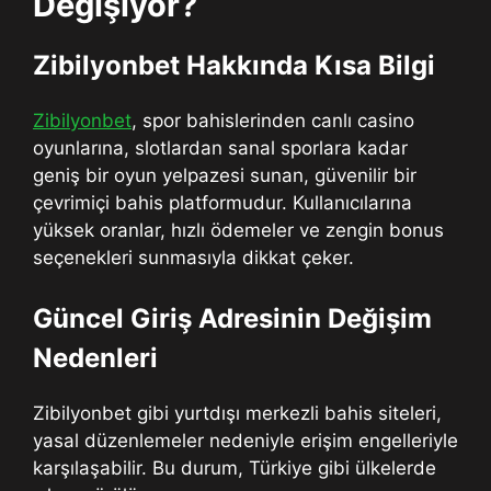
Değişiyor?
Zibilyonbet Hakkında Kısa Bilgi
Zibilyonbet
, spor bahislerinden canlı casino
oyunlarına, slotlardan sanal sporlara kadar
geniş bir oyun yelpazesi sunan, güvenilir bir
çevrimiçi bahis platformudur. Kullanıcılarına
yüksek oranlar, hızlı ödemeler ve zengin bonus
seçenekleri sunmasıyla dikkat çeker.
Güncel Giriş Adresinin Değişim
Nedenleri
Zibilyonbet gibi yurtdışı merkezli bahis siteleri,
yasal düzenlemeler nedeniyle erişim engelleriyle
karşılaşabilir. Bu durum, Türkiye gibi ülkelerde