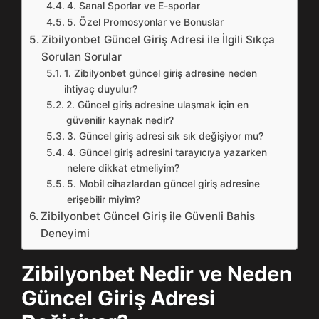
4. Sanal Sporlar ve E-sporlar
5. Özel Promosyonlar ve Bonuslar
Zibilyonbet Güncel Giriş Adresi ile İlgili Sıkça
Sorulan Sorular
1. Zibilyonbet güncel giriş adresine neden
ihtiyaç duyulur?
2. Güncel giriş adresine ulaşmak için en
güvenilir kaynak nedir?
3. Güncel giriş adresi sık sık değişiyor mu?
4. Güncel giriş adresini tarayıcıya yazarken
nelere dikkat etmeliyim?
5. Mobil cihazlardan güncel giriş adresine
erişebilir miyim?
Zibilyonbet Güncel Giriş ile Güvenli Bahis
Deneyimi
Zibilyonbet Nedir ve Neden
Güncel Giriş Adresi