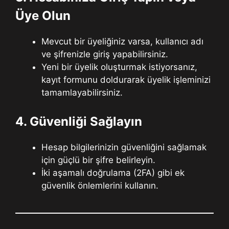
Üye Olun
Mevcut bir üyeliğiniz varsa, kullanıcı adı
ve şifrenizle giriş yapabilirsiniz.
Yeni bir üyelik oluşturmak istiyorsanız,
kayıt formunu doldurarak üyelik işleminizi
tamamlayabilirsiniz.
4. Güvenliği Sağlayın
Hesap bilgilerinizin güvenliğini sağlamak
için güçlü bir şifre belirleyin.
İki aşamalı doğrulama (2FA) gibi ek
güvenlik önlemlerini kullanın.