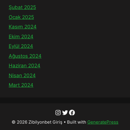
Şubat 2025
Ocak 2025
Kasım 2024
Ekim 2024
Eylül 2024
Ağustos 2024
Haziran 2024
Nisan 2024
Mart 2024
Instagram
Twitter
Facebook
© 2026 Zibilyonbet Giriş
• Built with
GeneratePress