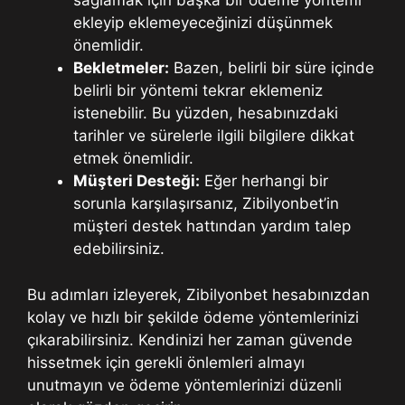
sağlamak için başka bir ödeme yöntemi
ekleyip eklemeyeceğinizi düşünmek
önemlidir.
Bekletmeler:
Bazen, belirli bir süre içinde
belirli bir yöntemi tekrar eklemeniz
istenebilir. Bu yüzden, hesabınızdaki
tarihler ve sürelerle ilgili bilgilere dikkat
etmek önemlidir.
Müşteri Desteği:
Eğer herhangi bir
sorunla karşılaşırsanız, Zibilyonbet’in
müşteri destek hattından yardım talep
edebilirsiniz.
Bu adımları izleyerek, Zibilyonbet hesabınızdan
kolay ve hızlı bir şekilde ödeme yöntemlerinizi
çıkarabilirsiniz. Kendinizi her zaman güvende
hissetmek için gerekli önlemleri almayı
unutmayın ve ödeme yöntemlerinizi düzenli