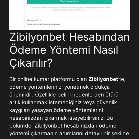
Zibilyonbet Hesabından
Ödeme Yöntemi Nasıl
Çıkarılır?
Bir online kumar platformu olan
Zibilyonbet
‘te,
ödeme yöntemlerinizi yönetmek oldukça
önemlidir. Özellikle belirli nedenlerden ötürü
artık kullanmak istemediğiniz veya güvenlik
kaygıları yaşayan ödeme yöntemlerini
hesabınızdan çıkarmak isteyebilirsiniz. Bu
bölümde, Zibilyonbet hesabınızdan ödeme
yöntemi çıkarmanın adımlarını detaylı bir şekilde