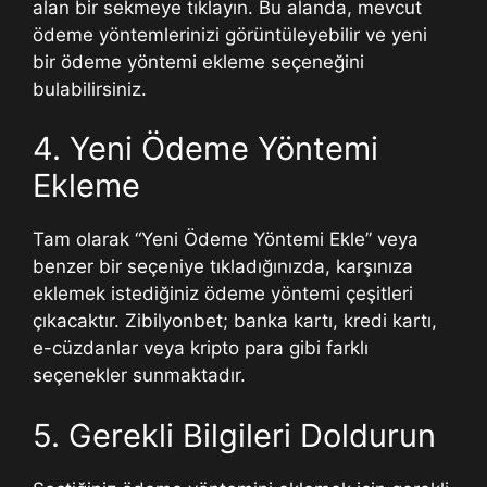
alan bir sekmeye tıklayın. Bu alanda, mevcut
ödeme yöntemlerinizi görüntüleyebilir ve yeni
bir ödeme yöntemi ekleme seçeneğini
bulabilirsiniz.
4. Yeni Ödeme Yöntemi
Ekleme
Tam olarak “Yeni Ödeme Yöntemi Ekle” veya
benzer bir seçeniye tıkladığınızda, karşınıza
eklemek istediğiniz ödeme yöntemi çeşitleri
çıkacaktır. Zibilyonbet; banka kartı, kredi kartı,
e-cüzdanlar veya kripto para gibi farklı
seçenekler sunmaktadır.
5. Gerekli Bilgileri Doldurun