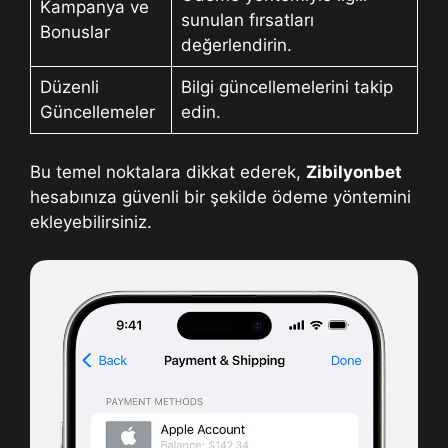
Kampanya ve
sunulan fırsatları
Bonuslar
değerlendirin.
Düzenli
Bilgi güncellemelerini takip
Güncellemeler
edin.
Bu temel noktalara dikkat ederek,
Zibilyonbet
hesabınıza güvenli bir şekilde ödeme yöntemini
ekleyebilirsiniz.