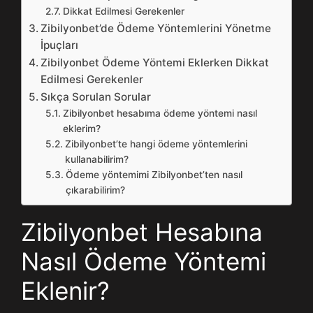
Dikkat Edilmesi Gerekenler
Zibilyonbet’de Ödeme Yöntemlerini Yönetme
İpuçları
Zibilyonbet Ödeme Yöntemi Eklerken Dikkat
Edilmesi Gerekenler
Sıkça Sorulan Sorular
Zibilyonbet hesabıma ödeme yöntemi nasıl
eklerim?
Zibilyonbet’te hangi ödeme yöntemlerini
kullanabilirim?
Ödeme yöntemimi Zibilyonbet’ten nasıl
çıkarabilirim?
Zibilyonbet Hesabına
Nasıl Ödeme Yöntemi
Eklenir?