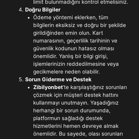
limit bulunmadığını kontrol etmelisiniz.
Doğru Bilgiler
Ödeme yöntemi eklerken, tüm
bilgilerin eksiksiz ve doğru bir şekilde
girildiğinden emin olun. Kart
numarasının, geçerlilik tarihinin ve
güvenlik kodunun hatasız olması
önemlidir. Yanlış bir bilgi girişi,
işlemlerinizin reddedilmesine veya
gecikmelere neden olabilir.
Sorun Giderme ve Destek
Zibilyonbet
’te karşılaştığınız sorunları
çözmek için müşteri destek hattını
kullanmayı unutmayın. Yaşadığınız
herhangi bir sorun durumunda,
platformun sağladığı destek
hizmetlerini hemen devreye almak
önemlidir. Bu sayede, olası sorunları