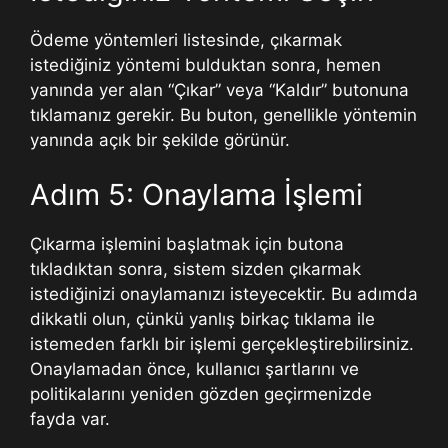
Ödeme yöntemleri listesinde, çıkarmak
istediğiniz yöntemi bulduktan sonra, hemen
yanında yer alan “Çıkar” veya “Kaldır” butonuna
tıklamanız gerekir. Bu buton, genellikle yöntemin
yanında açık bir şekilde görünür.
Adım 5: Onaylama İşlemi
Çıkarma işlemini başlatmak için butona
tıkladıktan sonra, sistem sizden çıkarmak
istediğinizi onaylamanızı isteyecektir. Bu adımda
dikkatli olun, çünkü yanlış birkaç tıklama ile
istemeden farklı bir işlemi gerçekleştirebilirsiniz.
Onaylamadan önce, kullanıcı şartlarını ve
politikalarını yeniden gözden geçirmenizde
fayda var.