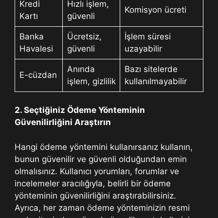
Kredi
Hızlı işlem,
Komisyon ücreti
Kartı
güvenli
Banka
Ücretsiz,
İşlem süresi
Havalesi
güvenli
uzayabilir
Anında
Bazı sitelerde
E-cüzdan
işlem, gizlilik
kullanılmayabilir
2. Seçtiğiniz Ödeme Yönteminin
Güvenilirliğini Araştırın
Hangi ödeme yöntemini kullanırsanız kullanın,
bunun güvenilir ve güvenli olduğundan emin
olmalısınız. Kullanıcı yorumları, forumlar ve
incelemeler aracılığıyla, belirli bir ödeme
yönteminin güvenilirliğini araştırabilirsiniz.
Ayrıca, her zaman ödeme yönteminizin resmi