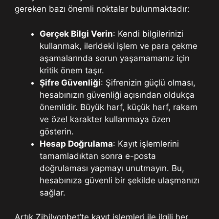
gereken bazı önemli noktalar bulunmaktadır:
Gerçek Bilgi Verin
: Kendi bilgilerinizi
kullanmak, ilerideki işlem ve para çekme
aşamalarında sorun yaşamamanız için
kritik önem taşır.
Şifre Güvenliği
: Şifrenizin güçlü olması,
hesabınızın güvenliği açısından oldukça
önemlidir. Büyük harf, küçük harf, rakam
ve özel karakter kullanmaya özen
gösterin.
Hesap Doğrulama
: Kayıt işlemlerini
tamamladıktan sonra e-posta
doğrulaması yapmayı unutmayın. Bu,
hesabınıza güvenli bir şekilde ulaşmanızı
sağlar.
Artık Zibilyonbet’te kayıt işlemleri ile ilgili her