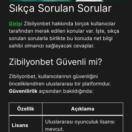
Sıkça Sorulan Sorular
Giriş
:
Zibilyonbet hakkında birçok kullanıcılar
tarafından merak edilen konular var. İşte, sıkça
sorulan sorularla birlikte bu konuda net bilgi
sahibi olmanızı sağlayacak cevaplar.
Zibilyonbet Güvenli mi?
Zibilyonbet, kullanıcılarının güvenliğini
önceliklendiren uluslararası bir platformdur.
Güvenilirlik
açısından bakıldığında:
Özellik
Açıklama
Uluslararası oyunculuk lisansı
Lisans
mevcut.