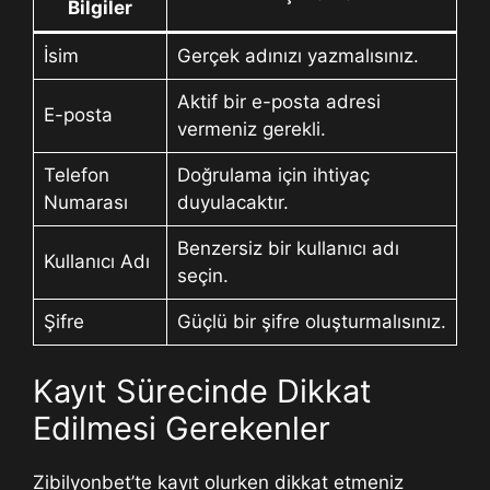
Bilgiler
İsim
Gerçek adınızı yazmalısınız.
Aktif bir e-posta adresi
E-posta
vermeniz gerekli.
Telefon
Doğrulama için ihtiyaç
Numarası
duyulacaktır.
Benzersiz bir kullanıcı adı
Kullanıcı Adı
seçin.
Şifre
Güçlü bir şifre oluşturmalısınız.
Kayıt Sürecinde Dikkat
Edilmesi Gerekenler
Zibilyonbet’te kayıt olurken dikkat etmeniz