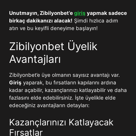
Unutmayın, Zibilyonbet’e
giriş
yapmak sadece
birkaç dakikanızı alacak!
Şimdi hızlıca adım
atın ve bu keyifli deneyime başlayın!
Zibilyonbet Üyelik
Avantajları
Zibilyonbet’e üye olmanın sayısız avantajı var.
Giriş
yaparak, bu fırsatların kapılarını ardına
kadar açabilir, kazançlarınızı katlayabilir ve daha
fazlasını elde edebilirsiniz. İşte üyelikle elde
edeceğiniz avantajların detayları:
Kazançlarınızı Katlayacak
Fırsatlar