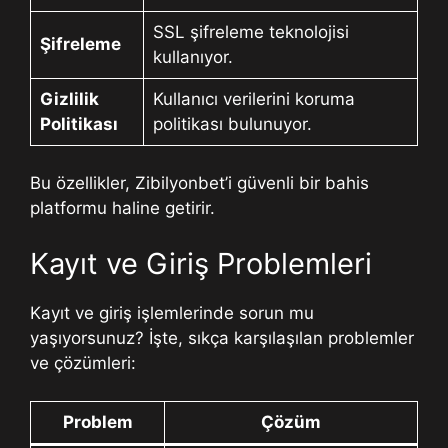
SSL şifreleme teknolojisi
Şifreleme
kullanıyor.
Gizlilik
Kullanıcı verilerini koruma
Politikası
politikası bulunuyor.
Bu özellikler, Zibilyonbet’i güvenli bir bahis
platformu haline getirir.
Kayıt ve Giriş Problemleri
Kayıt ve giriş işlemlerinde sorun mu
yaşıyorsunuz? İşte, sıkça karşılaşılan problemler
ve çözümleri:
Problem
Çözüm