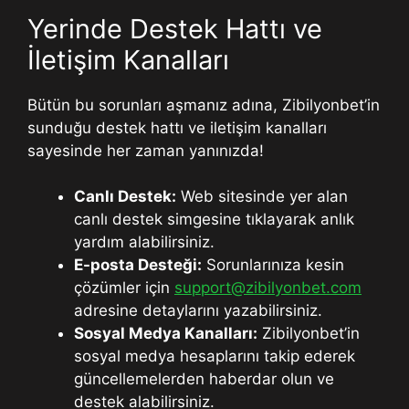
Yerinde Destek Hattı ve
İletişim Kanalları
Bütün bu sorunları aşmanız adına, Zibilyonbet’in
sunduğu destek hattı ve iletişim kanalları
sayesinde her zaman yanınızda!
Canlı Destek:
Web sitesinde yer alan
canlı destek simgesine tıklayarak anlık
yardım alabilirsiniz.
E-posta Desteği:
Sorunlarınıza kesin
çözümler için
support@zibilyonbet.com
adresine detaylarını yazabilirsiniz.
Sosyal Medya Kanalları:
Zibilyonbet’in
sosyal medya hesaplarını takip ederek
güncellemelerden haberdar olun ve
destek alabilirsiniz.