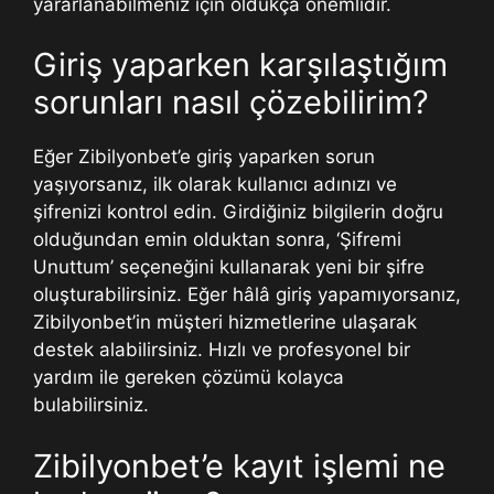
yararlanabilmeniz için oldukça önemlidir.
Giriş yaparken karşılaştığım
sorunları nasıl çözebilirim?
Eğer Zibilyonbet’e giriş yaparken sorun
yaşıyorsanız, ilk olarak kullanıcı adınızı ve
şifrenizi kontrol edin. Girdiğiniz bilgilerin doğru
olduğundan emin olduktan sonra, ‘Şifremi
Unuttum’ seçeneğini kullanarak yeni bir şifre
oluşturabilirsiniz. Eğer hâlâ giriş yapamıyorsanız,
Zibilyonbet’in müşteri hizmetlerine ulaşarak
destek alabilirsiniz. Hızlı ve profesyonel bir
yardım ile gereken çözümü kolayca
bulabilirsiniz.
Zibilyonbet’e kayıt işlemi ne