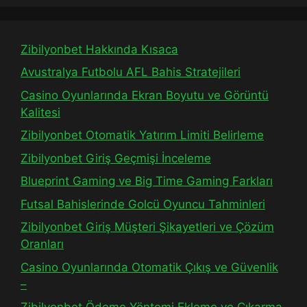
Zibilyonbet Hakkında Kısaca
Avustralya Futbolu AFL Bahis Stratejileri
Casino Oyunlarında Ekran Boyutu ve Görüntü
Kalitesi
Zibilyonbet Otomatik Yatırım Limiti Belirleme
Zibilyonbet Giriş Geçmişi İnceleme
Blueprint Gaming ve Big Time Gaming Farkları
Futsal Bahislerinde Golcü Oyuncu Tahminleri
Zibilyonbet Giriş Müşteri Şikayetleri ve Çözüm
Oranları
Casino Oyunlarında Otomatik Çıkış ve Güvenlik
–