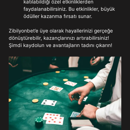
katılabildiği özel etkinliklerden
faydalanabilirsiniz. Bu etkinlikler, büyük
ödüller kazanma fırsatı sunar.
Zibilyonbet’e üye olarak hayallerinizi gerçeğe
dönüştürebilir, kazançlarınızı artırabilirsiniz!
Şimdi kaydolun ve avantajların tadını çıkarın!