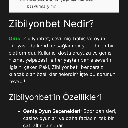
başvurmalıyım?
Zibilyonbet Nedir?
Giriş
: Zibilyonbet, çevrimiçi bahis ve oyun
dünyasında kendine sağlam bir yer edinen bir
platformdur. Kullanıcı dostu arayüzü ve geniş
hizmet yelpazesi ile her yaştan bahis severin
ilgisini çeker. Peki, Zibilyonbet’i benzersiz
kılacak olan özellikler nelerdir? İşte bu sorunun
cevabı!
Zibilyonbet’in Özellikleri
Geniş Oyun Seçenekleri
: Spor bahisleri,
casino oyunları ve daha fazlasını tek bir
çatı altında sunar.