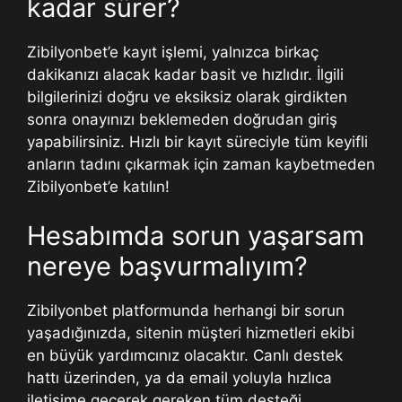
kadar sürer?
Zibilyonbet’e kayıt işlemi, yalnızca birkaç
dakikanızı alacak kadar basit ve hızlıdır. İlgili
bilgilerinizi doğru ve eksiksiz olarak girdikten
sonra onayınızı beklemeden doğrudan giriş
yapabilirsiniz. Hızlı bir kayıt süreciyle tüm keyifli
anların tadını çıkarmak için zaman kaybetmeden
Zibilyonbet’e katılın!
Hesabımda sorun yaşarsam
nereye başvurmalıyım?
Zibilyonbet platformunda herhangi bir sorun
yaşadığınızda, sitenin müşteri hizmetleri ekibi
en büyük yardımcınız olacaktır. Canlı destek
hattı üzerinden, ya da email yoluyla hızlıca
iletişime geçerek gereken tüm desteği