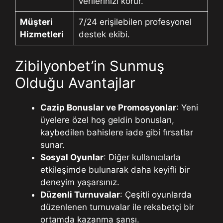
verilerinizi korur.
Müşteri
7/24 erişilebilen profesyonel
Hizmetleri
destek ekibi.
Zibilyonbet’in Sunmuş
Olduğu Avantajlar
Cazip Bonuslar ve Promosyonlar
: Yeni
üyelere özel hoş geldin bonusları,
kaybedilen bahislere iade gibi fırsatlar
sunar.
Sosyal Oyunlar
: Diğer kullanıcılarla
etkileşimde bulunarak daha keyifli bir
deneyim yaşarsınız.
Düzenli Turnuvalar
: Çeşitli oyunlarda
düzenlenen turnuvalar ile rekabetçi bir
ortamda kazanma şansı.