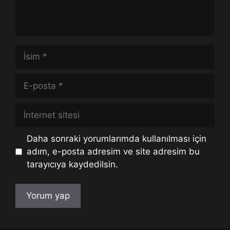
İ
s
i
E
m
-
p
İ
o
n
s
t
Daha sonraki yorumlarımda kullanılması için
t
e
adım, e-posta adresim ve site adresim bu
a
r
tarayıcıya kaydedilsin.
n
e
t
s
i