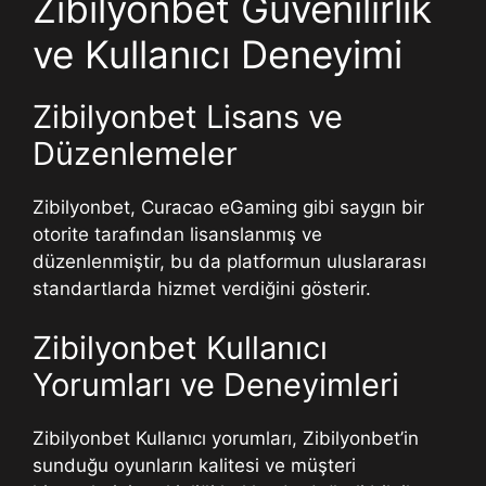
Zibilyonbet Güvenilirlik
ve Kullanıcı Deneyimi
Zibilyonbet Lisans ve
Düzenlemeler
Zibilyonbet, Curacao eGaming gibi saygın bir
otorite tarafından lisanslanmış ve
düzenlenmiştir, bu da platformun uluslararası
standartlarda hizmet verdiğini gösterir.
Zibilyonbet Kullanıcı
Yorumları ve Deneyimleri
Zibilyonbet Kullanıcı yorumları, Zibilyonbet’in
sunduğu oyunların kalitesi ve müşteri