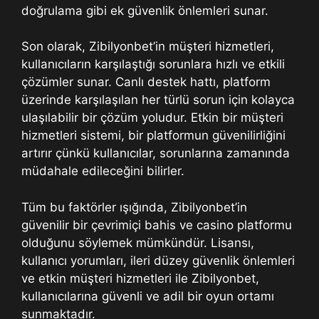
doğrulama gibi ek güvenlik önlemleri sunar.
Son olarak, Zibilyonbet’in müşteri hizmetleri,
kullanıcıların karşılaştığı sorunlara hızlı ve etkili
çözümler sunar. Canlı destek hattı, platform
üzerinde karşılaşılan her türlü sorun için kolayca
ulaşılabilir bir çözüm yoludur. Etkin bir müşteri
hizmetleri sistemi, bir platformun güvenilirliğini
artırır çünkü kullanıcılar, sorunlarına zamanında
müdahale edileceğini bilirler.
Tüm bu faktörler ışığında, Zibilyonbet’in
güvenilir bir çevrimiçi bahis ve casino platformu
olduğunu söylemek mümkündür. Lisansı,
kullanıcı yorumları, ileri düzey güvenlik önlemleri
ve etkin müşteri hizmetleri ile Zibilyonbet,
kullanıcılarına güvenli ve adil bir oyun ortamı
sunmaktadır.