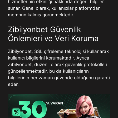
hizmetlerinin etkinliği hakkında değerli bilgiler
sunar. Genel olarak, kullanıcılar platformdan
memnun kalmış görünmektedir.
Zibilyonbet Güvenlik
Önlemleri ve Veri Koruma
Zibilyonbet, SSL şifreleme teknolojisi kullanarak
kullanıcı bilgilerini korumaktadır. Ayrıca
Zibilyonbet, düzenli olarak güvenlik protokolleri
güncellenmektedir, bu da kullanıcıların
bilgilerinin her zaman güvende olduğunu garanti
eder.