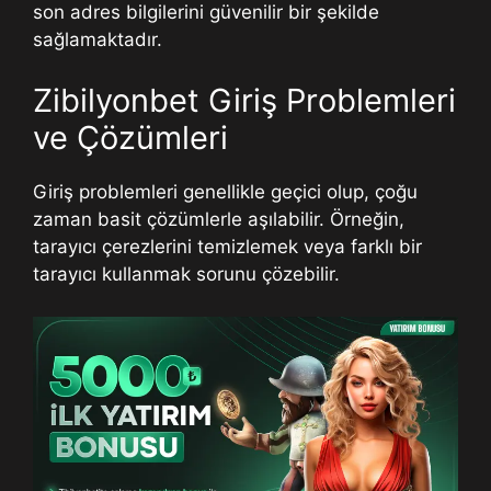
son adres bilgilerini güvenilir bir şekilde
sağlamaktadır.
Zibilyonbet Giriş Problemleri
ve Çözümleri
Giriş problemleri genellikle geçici olup, çoğu
zaman basit çözümlerle aşılabilir. Örneğin,
tarayıcı çerezlerini temizlemek veya farklı bir
tarayıcı kullanmak sorunu çözebilir.