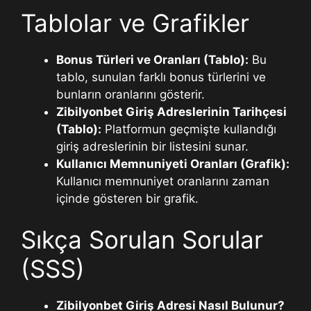
Tablolar ve Grafikler
Bonus Türleri ve Oranları (Tablo):
Bu
tablo, sunulan farklı bonus türlerini ve
bunların oranlarını gösterir.
Zibilyonbet Giriş Adreslerinin Tarihçesi
(Tablo):
Platformun geçmişte kullandığı
giriş adreslerinin bir listesini sunar.
Kullanıcı Memnuniyeti Oranları (Grafik):
Kullanıcı memnuniyet oranlarını zaman
içinde gösteren bir grafik.
Sıkça Sorulan Sorular
(SSS)
Zibilyonbet Giriş Adresi Nasıl Bulunur?