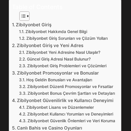
Table of Contents
Zibilyonbet Giriş
Zibilyonbet Hakkında Genel Bilgi
Zibilyonbet Giriş Sorunları ve Çözüm Yolları
Zibilyonbet Giriş ve Yeni Adres
Zibilyonbet Yeni Adresine Nasıl Ulaşılır?
Güncel Giriş Adresi Nasıl Bulunur?
Zibilyonbet Giriş Problemleri ve Çözümleri
Zibilyonbet Promosyonlar ve Bonuslar
Hoş Geldin Bonusları ve Avantajları
Zibilyonbet Düzenli Promosyonlar ve Fırsatlar
Zibilyonbet Bonus Çevrim Şartları ve Detayları
Zibilyonbet Güvenilirlik ve Kullanıcı Deneyimi
Zibilyonbet Lisans ve Düzenlemeler
Zibilyonbet Kullanıcı Yorumları ve Deneyimleri
Zibilyonbet Güvenlik Önlemleri ve Veri Koruma
Canlı Bahis ve Casino Oyunları