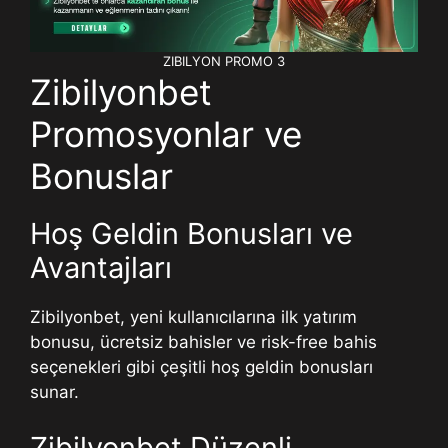
ZIBILYON PROMO 3
Zibilyonbet
Promosyonlar ve
Bonuslar
Hoş Geldin Bonusları ve
Avantajları
Zibilyonbet, yeni kullanıcılarına ilk yatırım
bonusu, ücretsiz bahisler ve risk-free bahis
seçenekleri gibi çeşitli hoş geldin bonusları
sunar.
Zibilyonbet Düzenli