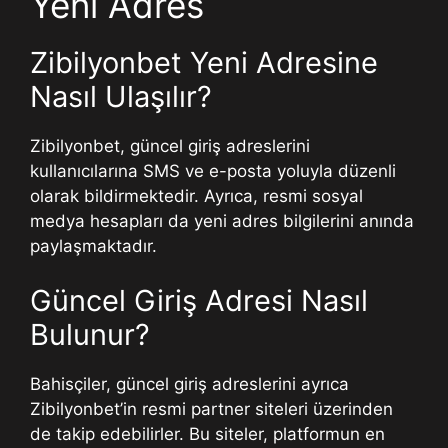
Yeni Adres
Zibilyonbet Yeni Adresine
Nasıl Ulaşılır?
Zibilyonbet, güncel giriş adreslerini
kullanıcılarına SMS ve e-posta yoluyla düzenli
olarak bildirmektedir. Ayrıca, resmi sosyal
medya hesapları da yeni adres bilgilerini anında
paylaşmaktadır.
Güncel Giriş Adresi Nasıl
Bulunur?
Bahisçiler, güncel giriş adreslerini ayrıca
Zibilyonbet’in resmi partner siteleri üzerinden
de takip edebilirler. Bu siteler, platformun en