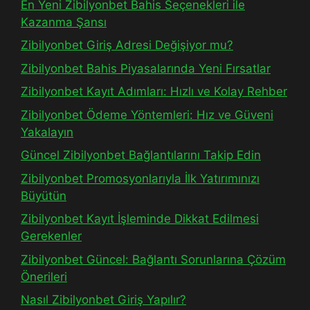
En Yeni Zibilyonbet Bahis Seçenekleri ile
Kazanma Şansı
Zibilyonbet Giriş Adresi Değişiyor mu?
Zibilyonbet Bahis Piyasalarında Yeni Fırsatlar
Zibilyonbet Kayıt Adımları: Hızlı ve Kolay Rehber
Zibilyonbet Ödeme Yöntemleri: Hız ve Güveni
Yakalayın
Güncel Zibilyonbet Bağlantılarını Takip Edin
Zibilyonbet Promosyonlarıyla İlk Yatırımınızı
Büyütün
Zibilyonbet Kayıt İşleminde Dikkat Edilmesi
Gerekenler
Zibilyonbet Güncel: Bağlantı Sorunlarına Çözüm
Önerileri
Nasıl Zibilyonbet Giriş Yapılır?