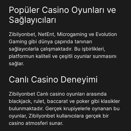
Popüler Casino Oyunları ve
Sağlayıcıları
Zibilyonbet, NetEnt, Microgaming ve Evolution
Gaming gibi dünya çapında tanınan
sağlayıcılarla çalışmaktadır. Bu işbirlikleri,
platformun kaliteli ve çeşitli oyunlar sunmasını
sağlar.
Canlı Casino Deneyimi
Zibilyonbet Canlı casino oyunları arasında
blackjack, rulet, baccarat ve poker gibi klasikler
bulunmaktadır. Gerçek krupiyelerle oynanan bu
oyunlar, Zibilyonbet kullanıcılara gerçek bir
casino atmosferi sunar.