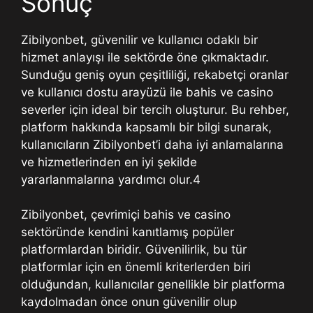
Sonuç
Zibilyonbet, güvenilir ve kullanıcı odaklı bir
hizmet anlayışı ile sektörde öne çıkmaktadır.
Sunduğu geniş oyun çeşitliliği, rekabetçi oranlar
ve kullanıcı dostu arayüzü ile bahis ve casino
severler için ideal bir tercih oluşturur. Bu rehber,
platform hakkında kapsamlı bir bilgi sunarak,
kullanıcıların Zibilyonbet’i daha iyi anlamalarına
ve hizmetlerinden en iyi şekilde
yararlanmalarına yardımcı olur.4
Zibilyonbet, çevrimiçi bahis ve casino
sektöründe kendini kanıtlamış popüler
platformlardan biridir. Güvenilirlik, bu tür
platformlar için en önemli kriterlerden biri
olduğundan, kullanıcılar genellikle bir platforma
kaydolmadan önce onun güvenilir olup