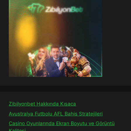
r
r
Zibilyonbet Hakkında Kısaca
Avustralya Futbolu AFL Bahis Stratejileri
Casino Oyunlarında Ekran Boyutu ve Görüntü
Kalitesi