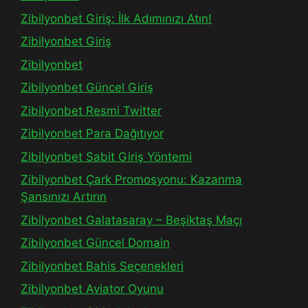
Zibilyonbet Giriş: İlk Adımınızı Atın!
Zibilyonbet Giriş
Zibilyonbet
Zibilyonbet Güncel Giriş
Zibilyonbet Resmi Twitter
Zibilyonbet Para Dağıtıyor
Zibilyonbet Sabit Giriş Yöntemi
Zibilyonbet Çark Promosyonu: Kazanma
Şansınızı Artırın
Zibilyonbet Galatasaray – Beşiktaş Maçı
Zibilyonbet Güncel Domain
Zibilyonbet Bahis Seçenekleri
Zibilyonbet Aviator Oyunu