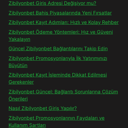
Zibilyonbet Giriş Adresi Değişiyor mu?
Zibilyonbet Bahis Piyasalarında Yeni Fırsatlar
Zibilyonbet Kayıt Adımları: Hızlı ve Kolay Rehber
Zibilyonbet Ödeme Yöntemleri: Hız ve Güveni
Yakalayın
Güncel Zibilyonbet Bağlantılarını Takip Edin
Zibilyonbet Promosyonlarıyla İlk Yatırımınızı
Büyütün
Zibilyonbet Kayıt İşleminde Dikkat Edilmesi
Gerekenler
Zibilyonbet Güncel: Bağlantı Sorunlarına Çözüm
Önerileri
Nasıl Zibilyonbet Giriş Yapılır?
Zibilyonbet Promosyonlarının Faydaları ve
Kullanım Şartları