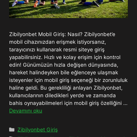
Zibilyonbet Mobil Giriş: Nasıl? Zibilyonbet’e
mobil cihazınızdan erişmek istiyorsanız,
tarayıcınızı kullanarak resmi siteye giriş
yapabilirsiniz. Hızlı ve kolay erişim için kontrol
edin! Günümüzün hızla değişen dünyasında,
hareket halindeyken bile eğlenceye ulaşmak
isteyenler için mobil giriş seçeneği bir zorunluluk
haline geldi. Bu gerekliliği anlayan Zibilyonbet,
kullanıcılarının diledikleri yerde ve zamanda
bahis oynayabilmeleri için mobil giriş özelliğini …
Devamını oku
K
Zibilyonbet Giriş
a