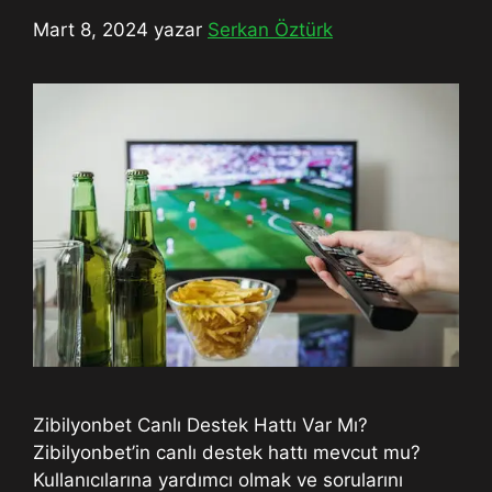
Mart 8, 2024
yazar
Serkan Öztürk
Zibilyonbet Canlı Destek Hattı Var Mı?
Zibilyonbet’in canlı destek hattı mevcut mu?
Kullanıcılarına yardımcı olmak ve sorularını