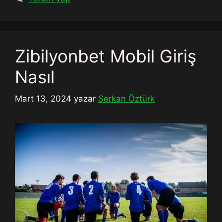
Zibilyonbet Mobil Giriş
Nasıl
Mart 13, 2024
yazar
Serkan Öztürk