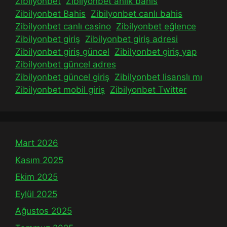
Zibilyonbet
Zibilyonbet anlık bahis
Zibilyonbet Bahis
Zibilyonbet canlı bahis
Zibilyonbet canlı casino
Zibilyonbet eğlence
Zibilyonbet giriş
Zibilyonbet giriş adresi
Zibilyonbet giriş güncel
Zibilyonbet giriş yap
Zibilyonbet güncel adres
Zibilyonbet güncel giriş
Zibilyonbet lisanslı mı
Zibilyonbet mobil giriş
Zibilyonbet Twitter
Mart 2026
Kasım 2025
Ekim 2025
Eylül 2025
Ağustos 2025