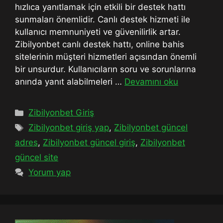
hızlıca yanıtlamak için etkili bir destek hattı
sunmaları önemlidir. Canlı destek hizmeti ile
kullanıcı memnuniyeti ve güvenilirlik artar.
Zibilyonbet canlı destek hattı, online bahis
sitelerinin müşteri hizmetleri açısından önemli
bir unsurdur. Kullanıcıların soru ve sorunlarına
anında yanıt alabilmeleri …
Devamını oku
K
Zibilyonbet Giriş
a
E
Zibilyonbet giriş yap
,
Zibilyonbet güncel
t
t
adres
,
Zibilyonbet güncel giriş
,
Zibilyonbet
e
i
güncel site
g
k
Yorum yap
o
e
r
t
i
l
l
e
e