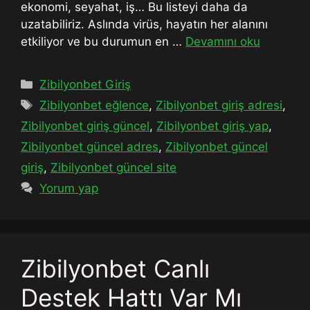
ekonomi, seyahat, iş… Bu listeyi daha da
uzatabiliriz. Aslında virüs, hayatın her alanını
etkiliyor ve bu durumun en …
Devamını oku
K
Zibilyonbet Giriş
a
E
Zibilyonbet eğlence
,
Zibilyonbet giriş adresi
,
t
t
Zibilyonbet giriş güncel
,
Zibilyonbet giriş yap
,
e
i
Zibilyonbet güncel adres
,
Zibilyonbet güncel
g
k
giriş
,
Zibilyonbet güncel site
o
e
r
Yorum yap
t
i
l
l
e
e
r
r
Zibilyonbet Canlı
Destek Hattı Var Mı