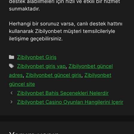
destek alabilmeleri için hızlı ve etkili bir hizmet
sunmaktadır.
Herhangi bir sorunuz varsa, canlı destek hattını
kullanarak Zibilyonbet müşteri temsilcileriyle
iletişime geçebilirsiniz.
K
Zibilyonbet Giriş
a
E
Zibilyonbet giriş yap
,
Zibilyonbet güncel
t
t
adres
,
Zibilyonbet güncel giriş
,
Zibilyonbet
e
i
güncel site
g
k
Zibilyonbet Bahis Seçenekleri Nelerdir
o
e
r
Zibilyonbet Casino Oyunları Hangilerini Içerir
t
i
l
l
e
e
r
r