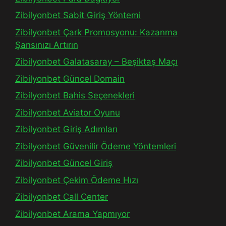
Zibilyonbet Sabit Giriş Yöntemi
Zibilyonbet Çark Promosyonu: Kazanma
Şansınızı Artırın
Zibilyonbet Galatasaray – Beşiktaş Maçı
Zibilyonbet Güncel Domain
Zibilyonbet Bahis Seçenekleri
Zibilyonbet Aviator Oyunu
Zibilyonbet Giriş Adımları
Zibilyonbet Güvenilir Ödeme Yöntemleri
Zibilyonbet Güncel Giriş
Zibilyonbet Çekim Ödeme Hızı
Zibilyonbet Call Center
Zibilyonbet Arama Yapmıyor