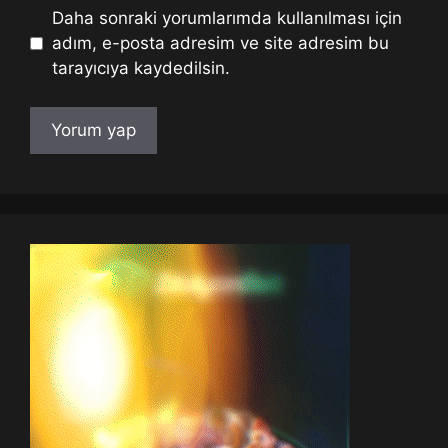
s
t
Daha sonraki yorumlarımda kullanılması için
t
e
adım, e-posta adresim ve site adresim bu
a
r
tarayıcıya kaydedilsin.
n
e
t
s
i
t
e
s
i