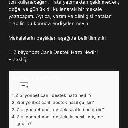
ton kullanacağım. Hata yapmaktan çekinmeden,
doğal ve günlük dil kullanarak bir makale
yazacağım. Ayrıca, yazım ve dilbilgisi hataları
olabilir, bu konuda endişelenmeyin.
Makalelerin başlıkları aşağıda belirtilmiştir:
1. Zibilyonbet Canlı Destek Hattı Nedir?
– başlığı:
Table of Contents
Zibilyonbet canlı destek hattı nedir?
Zibilyonbet canlı destek nasıl çalışır?
Zibilyonbet canlı destek saatleri nelerdir?
Zibilyonbet canlı destek ile nasıl iletişime
geçilir?