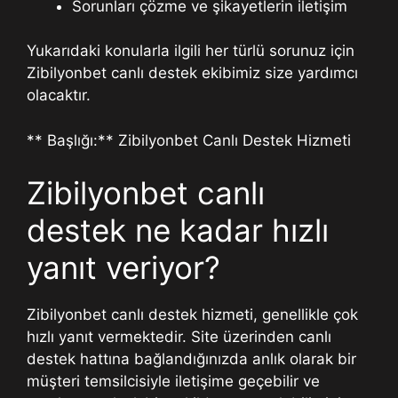
Sorunları çözme ve şikayetlerin iletişim
Yukarıdaki konularla ilgili her türlü sorunuz için
Zibilyonbet canlı destek ekibimiz size yardımcı
olacaktır.
** Başlığı:** Zibilyonbet Canlı Destek Hizmeti
Zibilyonbet canlı
destek ne kadar hızlı
yanıt veriyor?
Zibilyonbet canlı destek hizmeti, genellikle çok
hızlı yanıt vermektedir. Site üzerinden canlı
destek hattına bağlandığınızda anlık olarak bir
müşteri temsilcisiyle iletişime geçebilir ve