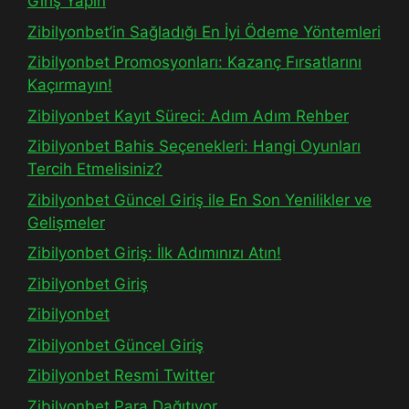
Giriş Yapın
Zibilyonbet’in Sağladığı En İyi Ödeme Yöntemleri
Zibilyonbet Promosyonları: Kazanç Fırsatlarını
Kaçırmayın!
Zibilyonbet Kayıt Süreci: Adım Adım Rehber
Zibilyonbet Bahis Seçenekleri: Hangi Oyunları
Tercih Etmelisiniz?
Zibilyonbet Güncel Giriş ile En Son Yenilikler ve
Gelişmeler
Zibilyonbet Giriş: İlk Adımınızı Atın!
Zibilyonbet Giriş
Zibilyonbet
Zibilyonbet Güncel Giriş
Zibilyonbet Resmi Twitter
Zibilyonbet Para Dağıtıyor