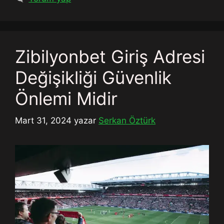
Zibilyonbet Giriş Adresi
Değişikliği Güvenlik
Önlemi Midir
Mart 31, 2024
yazar
Serkan Öztürk