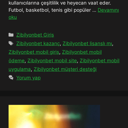
kullanıcılarına çeşitlilik ve heyecan vaat eder.
Futbol, basketbol, tenis gibi popüler …
Devamını
oku
K
Zibilyonbet Giriş
a
E
Zibilyonbet kazanç
,
Zibilyonbet lisanslı mı
,
t
t
Zibilyonbet mobil giriş
,
Zibilyonbet mobil
e
i
ödeme
,
Zibilyonbet mobil site
,
Zibilyonbet mobil
g
k
uygulama
,
Zibilyonbet müşteri desteği
o
e
r
Yorum yap
t
i
l
l
e
e
r
r