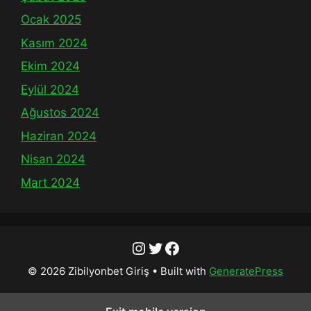
Ocak 2025
Kasım 2024
Ekim 2024
Eylül 2024
Ağustos 2024
Haziran 2024
Nisan 2024
Mart 2024
Instagram
Twitter
Facebook
© 2026 Zibilyonbet Giriş
• Built with
GeneratePress