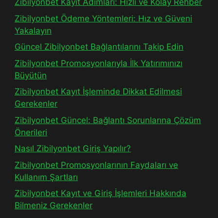
Zibilyonbet Kayıt Adımları: Hızlı ve Kolay Rehber
Zibilyonbet Ödeme Yöntemleri: Hız ve Güveni
Yakalayın
Güncel Zibilyonbet Bağlantılarını Takip Edin
Zibilyonbet Promosyonlarıyla İlk Yatırımınızı
Büyütün
Zibilyonbet Kayıt İşleminde Dikkat Edilmesi
Gerekenler
Zibilyonbet Güncel: Bağlantı Sorunlarına Çözüm
Önerileri
Nasıl Zibilyonbet Giriş Yapılır?
Zibilyonbet Promosyonlarının Faydaları ve
Kullanım Şartları
Zibilyonbet Kayıt ve Giriş İşlemleri Hakkında
Bilmeniz Gerekenler