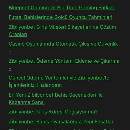
Blueprint Gaming ve Big Time Gaming Farkları
Futsal Bahislerinde Golcü Oyuncu Tahminleri
Zibilyonbet Giriş Müşteri Şikayetleri ve Çözüm
Oranları
Casino Oyunlarında Otomatik Çıkış ve Güvenlik
–
Zibilyonbet Ödeme Yöntemi Ekleme ve Çıkarma
–
Güncel Ödeme Yöntemleriyle Zibilyonbet’te
İşlemlerinizi Hızlandırın
En Yeni Zibilyonbet Bahis Seçenekleri ile
Kazanma Şansı
Zibilyonbet Giriş Adresi Değişiyor mu?
Zibilyonbet Bahis Piyasalarında Yeni Fırsatlar