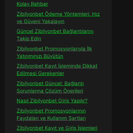
Kolay Rehber
Zibilyonbet Ödeme Yöntemleri: Hız
ve Güveni Yakalayın
Güncel Zibilyonbet Bağlantılarını
Takip Edin
Zibilyonbet Promosyonlarıyla İlk
Yatırımınızı Büyütün
Zibilyonbet Kayıt İşleminde Dikkat
Edilmesi Gerekenler
Zibilyonbet Güncel: Bağlantı
Sorunlarına Çözüm Önerileri
Nasıl Zibilyonbet Giriş Yapılır?
Zibilyonbet Promosyonlarının
Faydaları ve Kullanım Şartları
Zibilyonbet Kayıt ve Giriş İşlemleri