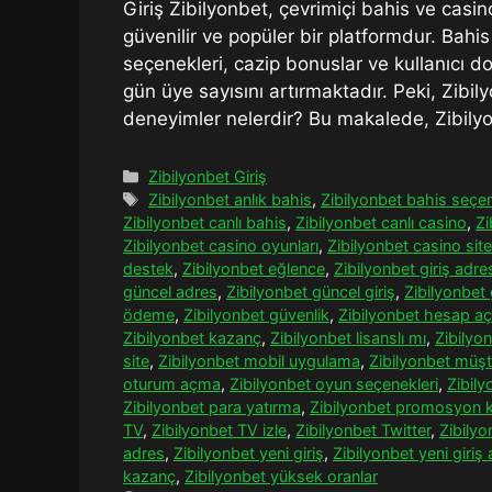
Giriş Zibilyonbet, çevrimiçi bahis ve casi
güvenilir ve popüler bir platformdur. Bahis
seçenekleri, cazip bonuslar ve kullanıcı d
gün üye sayısını artırmaktadır. Peki, Zibi
deneyimler nelerdir? Bu makalede, Zibil
Kategoriler
Zibilyonbet Giriş
Etiketler
Zibilyonbet anlık bahis
,
Zibilyonbet bahis seçen
Zibilyonbet canlı bahis
,
Zibilyonbet canlı casino
,
Zi
Zibilyonbet casino oyunları
,
Zibilyonbet casino site
destek
,
Zibilyonbet eğlence
,
Zibilyonbet giriş adre
güncel adres
,
Zibilyonbet güncel giriş
,
Zibilyonbet 
ödeme
,
Zibilyonbet güvenlik
,
Zibilyonbet hesap a
Zibilyonbet kazanç
,
Zibilyonbet lisanslı mı
,
Zibilyon
site
,
Zibilyonbet mobil uygulama
,
Zibilyonbet müşt
oturum açma
,
Zibilyonbet oyun seçenekleri
,
Zibil
Zibilyonbet para yatırma
,
Zibilyonbet promosyon k
TV
,
Zibilyonbet TV izle
,
Zibilyonbet Twitter
,
Zibilyo
adres
,
Zibilyonbet yeni giriş
,
Zibilyonbet yeni giriş 
kazanç
,
Zibilyonbet yüksek oranlar