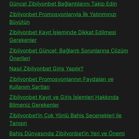
Güncel Zibilyonbet Bağlantılarını Takip Edin
Zibilyonbet Promosyonlarıyla İlk Yatırımınızı
Büyütün
Zibilyonbet Kayıt İşleminde Dikkat Edilmesi
Gerekenler
Zibilyonbet Güncel: Bağlantı Sorunlarına Çözüm
Önerileri
Nasıl Zibilyonbet Giriş Yapılır?
Zibilyonbet Promosyonlarının Faydaları ve
Kullanım Şartları
Zibilyonbet Kayıt ve Giriş İşlemleri Hakkında
Bilmeniz Gerekenler
Zibilyonbet’in Çok Yönlü Bahis Seçenekleri ile
Tanışın
Bahis Dünyasında Zibilyonbet’in Yeri ve Önemi