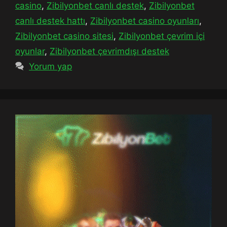
casino
,
Zibilyonbet canlı destek
,
Zibilyonbet
canlı destek hattı
,
Zibilyonbet casino oyunları
,
Zibilyonbet casino sitesi
,
Zibilyonbet çevrim içi
oyunlar
,
Zibilyonbet çevrimdışı destek
Yorum yap