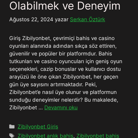
Olabilmek ve Deneyim
Ağustos 22, 2024
yazar
Serkan Öztürk
Giriş Zibilyonbet, çevrimiçi bahis ve casino
oyunları alanında adından sıkça söz ettiren,
güvenilir ve popüler bir platformdur. Bahis
tutkunları ve casino oyuncuları için geniş oyun
seçenekleri, cazip bonuslar ve kullanıcı dostu
arayüzü ile öne çıkan Zibilyonbet, her geçen
gün üye sayısını artırmaktadır. Peki,
Zibilyonbet’e nasıl üye olunur ve platformun
sunduğu deneyimler nelerdir? Bu makalede,
Zibilyonbet …
Devamını oku
Kategoriler
Zibilyonbet Giriş
Etiketler
Zibilyonbet anlık bahis
,
Zibilyonbet bahis