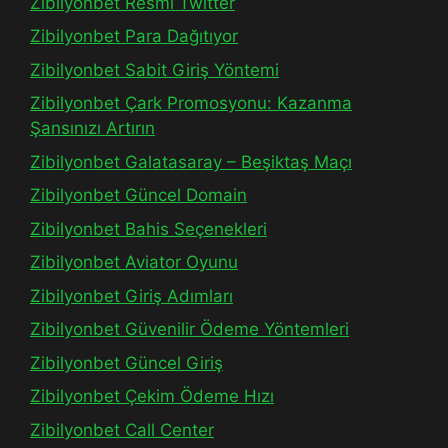
Zibilyonbet Resmi Twitter
Zibilyonbet Para Dağıtıyor
Zibilyonbet Sabit Giriş Yöntemi
Zibilyonbet Çark Promosyonu: Kazanma
Şansınızı Artırın
Zibilyonbet Galatasaray – Beşiktaş Maçı
Zibilyonbet Güncel Domain
Zibilyonbet Bahis Seçenekleri
Zibilyonbet Aviator Oyunu
Zibilyonbet Giriş Adımları
Zibilyonbet Güvenilir Ödeme Yöntemleri
Zibilyonbet Güncel Giriş
Zibilyonbet Çekim Ödeme Hızı
Zibilyonbet Call Center