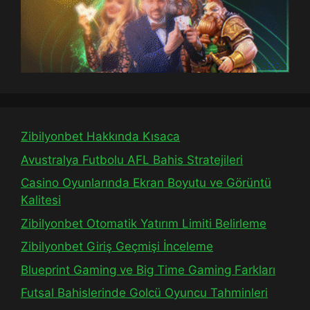
Zibilyonbet Hakkında Kısaca
Avustralya Futbolu AFL Bahis Stratejileri
Casino Oyunlarında Ekran Boyutu ve Görüntü
Kalitesi
Zibilyonbet Otomatik Yatırım Limiti Belirleme
Zibilyonbet Giriş Geçmişi İnceleme
Blueprint Gaming ve Big Time Gaming Farkları
Futsal Bahislerinde Golcü Oyuncu Tahminleri