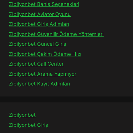
Zibilyonbet Bahis Seçenekleri
Zibilyonbet Aviator Oyunu
Zibilyonbet Giriş Adımları
Zibilyonbet Güvenilir Ödeme Yöntemleri
Zibilyonbet Güncel Giriş
Zibilyonbet Çekim Ödeme Hızı
Zibilyonbet Call Center
Zibilyonbet Arama Yapmıyor
Zibilyonbet Kayıt Adımları
Zibilyonbet
Zibilyonbet Giriş