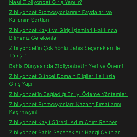
Nasıl Zibilyonbet Giriş Yapılır?
Zibilyonbet Promosyonlarının Faydaları ve
Kullanım Şartları
Zibilyonbet Kayıt ve Giriş İşlemleri Hakkında
Bilmeniz Gerekenler
Zibilyonbet’in Çok Yönlü Bahis Seçenekleri ile
Tanışın
Bahis Dünyasında Zibilyonbet’in Yeri ve Önemi
Zibilyonbet Güncel Domain Bilgileri ile Hızla
Giriş Yapın
Zibilyonbet’in Sağladığı En İyi Ödeme Yöntemleri
Zibilyonbet Promosyonları: Kazanç Fırsatlarını
Kaçırmayın!
Zibilyonbet Kayıt Süreci: Adım Adım Rehber
Zibilyonbet Bahis Seçenekleri: Hangi Oyunları