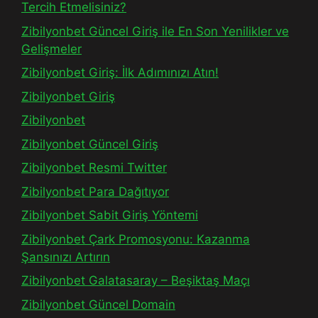
Tercih Etmelisiniz?
Zibilyonbet Güncel Giriş ile En Son Yenilikler ve
Gelişmeler
Zibilyonbet Giriş: İlk Adımınızı Atın!
Zibilyonbet Giriş
Zibilyonbet
Zibilyonbet Güncel Giriş
Zibilyonbet Resmi Twitter
Zibilyonbet Para Dağıtıyor
Zibilyonbet Sabit Giriş Yöntemi
Zibilyonbet Çark Promosyonu: Kazanma
Şansınızı Artırın
Zibilyonbet Galatasaray – Beşiktaş Maçı
Zibilyonbet Güncel Domain