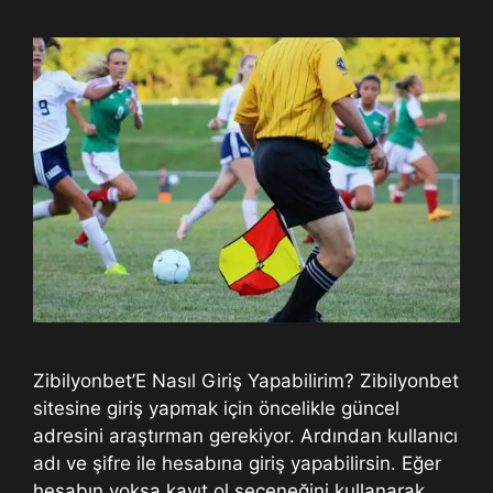
Zibilyonbet’E Nasıl Giriş Yapabilirim? Zibilyonbet
sitesine giriş yapmak için öncelikle güncel
adresini araştırman gerekiyor. Ardından kullanıcı
adı ve şifre ile hesabına giriş yapabilirsin. Eğer
hesabın yoksa kayıt ol seçeneğini kullanarak