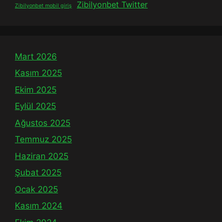
Zibilyonbet Twitter
Zibilyonbet mobil giriş
Mart 2026
Kasım 2025
Ekim 2025
Eylül 2025
Ağustos 2025
Temmuz 2025
Haziran 2025
Şubat 2025
Ocak 2025
Kasım 2024