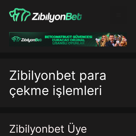
İçeriğe
atla
Menü
Zibilyonbet para
çekme işlemleri
Zibilyonbet Üye