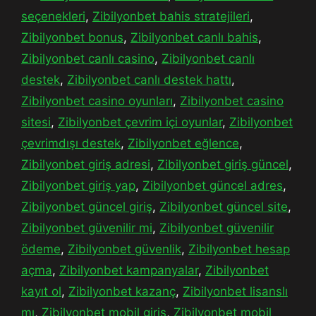
seçenekleri
,
Zibilyonbet bahis stratejileri
,
Zibilyonbet bonus
,
Zibilyonbet canlı bahis
,
Zibilyonbet canlı casino
,
Zibilyonbet canlı
destek
,
Zibilyonbet canlı destek hattı
,
Zibilyonbet casino oyunları
,
Zibilyonbet casino
sitesi
,
Zibilyonbet çevrim içi oyunlar
,
Zibilyonbet
çevrimdışı destek
,
Zibilyonbet eğlence
,
Zibilyonbet giriş adresi
,
Zibilyonbet giriş güncel
,
Zibilyonbet giriş yap
,
Zibilyonbet güncel adres
,
Zibilyonbet güncel giriş
,
Zibilyonbet güncel site
,
Zibilyonbet güvenilir mi
,
Zibilyonbet güvenilir
ödeme
,
Zibilyonbet güvenlik
,
Zibilyonbet hesap
açma
,
Zibilyonbet kampanyalar
,
Zibilyonbet
kayıt ol
,
Zibilyonbet kazanç
,
Zibilyonbet lisanslı
mı
,
Zibilyonbet mobil giriş
,
Zibilyonbet mobil