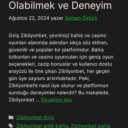
Olabilmek ve Deneyim
Ağustos 22, 2024
yazar
Serkan Öztürk
Giriş Zibilyonbet, çevrimiçi bahis ve casino
oyunları alanında adından sıkça söz ettiren,
güvenilir ve popüler bir platformdur. Bahis
tutkunları ve casino oyuncuları için geniş oyun
seçenekleri, cazip bonuslar ve kullanıcı dostu
arayüzü ile öne çıkan Zibilyonbet, her geçen
gün üye sayısını artırmaktadır. Peki,
Zibilyonbet’e nasıl üye olunur ve platformun
sunduğu deneyimler nelerdir? Bu makalede,
Zibilyonbet …
Devamını oku
Kategoriler
Zibilyonbet Giriş
Etiketler
Zibilyonbet anlık bahis
,
Zibilyonbet bahis