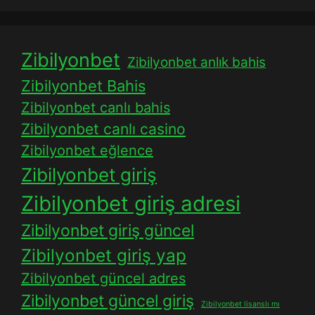
Zibilyonbet
Zibilyonbet anlık bahis
Zibilyonbet Bahis
Zibilyonbet canlı bahis
Zibilyonbet canlı casino
Zibilyonbet eğlence
Zibilyonbet giriş
Zibilyonbet giriş adresi
Zibilyonbet giriş güncel
Zibilyonbet giriş yap
Zibilyonbet güncel adres
Zibilyonbet güncel giriş
Zibilyonbet lisanslı mı