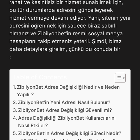
rahat ve kesintisiz bir hizmet sunabilmek için,
bu tür durumlarda adresini güncelleyerek
hizmet vermeye devam ediyor. Yani, sitenin yeni
adresini öğrenmek için sadece biraz sabırlı
olmanız ve Zibilyonbet’in resmi sosyal medya
hesaplarını takip etmeniz yeterli. Şimdi, biraz
daha detaylara girelim, çünkü bu konuda bir
:
Table of Contents
ZibilyonBet Adres Değişikliği Nedir ve Neden
Yapılır?
ZibilyonBet’in Yeni Adresi Nasıl Bulunur?
ZibilyonBet Adres Değişikliği Güvenli mi?
Adres Değişikliği ZibilyonBet Kullanıcılarını
Nasıl Etkiler?
ZibilyonBet’in Adres Değişikliği Süreci Nedir?