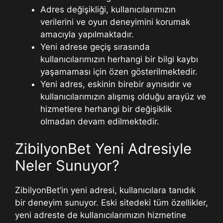
Adres değişikliği, kullanıcılarımızın
verilerini ve oyun deneyimini korumak
amacıyla yapılmaktadır.
Yeni adrese geçiş sırasında
kullanıcılarımızın herhangi bir bilgi kaybı
yaşamaması için özen gösterilmektedir.
Yeni adres, eskinin birebir aynısıdır ve
kullanıcılarımızın alışmış olduğu arayüz ve
hizmetlere herhangi bir değişiklik
olmadan devam edilmektedir.
ZibilyonBet Yeni Adresiyle
Neler Sunuyor?
ZibilyonBet’in yeni adresi, kullanıcılara tanıdık
bir deneyim sunuyor. Eski sitedeki tüm özellikler,
yeni adreste de kullanıcılarımızın hizmetine