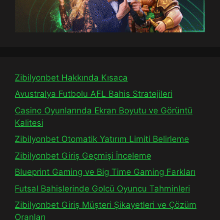
Zibilyonbet Hakkında Kısaca
Avustralya Futbolu AFL Bahis Stratejileri
Casino Oyunlarında Ekran Boyutu ve Görüntü
Kalitesi
Zibilyonbet Otomatik Yatırım Limiti Belirleme
Zibilyonbet Giriş Geçmişi İnceleme
Blueprint Gaming ve Big Time Gaming Farkları
Futsal Bahislerinde Golcü Oyuncu Tahminleri
Zibilyonbet Giriş Müşteri Şikayetleri ve Çözüm
Oranları