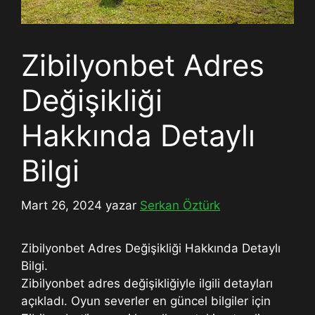
Zibilyonbet Adres
Değişikliği
Hakkında Detaylı
Bilgi
Mart 26, 2024
yazar
Serkan Öztürk
Zibilyonbet Adres Değişikliği Hakkında Detaylı
Bilgi.
Zibilyonbet adres değişikliğiyle ilgili detayları
açıkladı. Oyun severler en güncel bilgiler için