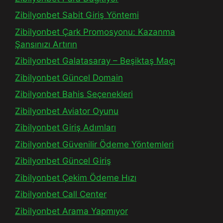
Zibilyonbet Sabit Giriş Yöntemi
Zibilyonbet Çark Promosyonu: Kazanma
Şansınızı Artırın
Zibilyonbet Galatasaray – Beşiktaş Maçı
Zibilyonbet Güncel Domain
Zibilyonbet Bahis Seçenekleri
Zibilyonbet Aviator Oyunu
Zibilyonbet Giriş Adımları
Zibilyonbet Güvenilir Ödeme Yöntemleri
Zibilyonbet Güncel Giriş
Zibilyonbet Çekim Ödeme Hızı
Zibilyonbet Call Center
Zibilyonbet Arama Yapmıyor