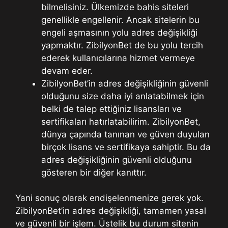
bilmelisiniz. Ülkemizde bahis siteleri
genellikle engellenir. Ancak sitelerin bu
engeli aşmasının yolu adres değişikliği
yapmaktır. ZibilyonBet de bu yolu tercih
ederek kullanıcılarına hizmet vermeye
devam eder.
ZibilyonBet’in adres değişikliğinin güvenli
olduğunu size daha iyi anlatabilmek için
belki de talep ettiğiniz lisansları ve
sertifikaları hatırlatabilirim. ZibilyonBet,
dünya çapında tanınan ve güven duyulan
birçok lisans ve sertifikaya sahiptir. Bu da
adres değişikliğinin güvenli olduğunu
gösteren bir diğer kanıttır.
Yani sonuç olarak endişelenmenize gerek yok.
ZibilyonBet’in adres değişikliği, tamamen yasal
ve güvenli bir işlem. Üstelik bu durum sitenin