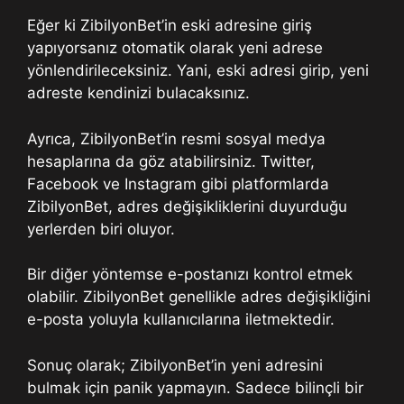
Eğer ki ZibilyonBet’in eski adresine giriş
yapıyorsanız otomatik olarak yeni adrese
yönlendirileceksiniz. Yani, eski adresi girip, yeni
adreste kendinizi bulacaksınız.
Ayrıca, ZibilyonBet’in resmi sosyal medya
hesaplarına da göz atabilirsiniz. Twitter,
Facebook ve Instagram gibi platformlarda
ZibilyonBet, adres değişikliklerini duyurduğu
yerlerden biri oluyor.
Bir diğer yöntemse e-postanızı kontrol etmek
olabilir. ZibilyonBet genellikle adres değişikliğini
e-posta yoluyla kullanıcılarına iletmektedir.
Sonuç olarak; ZibilyonBet’in yeni adresini
bulmak için panik yapmayın. Sadece bilinçli bir