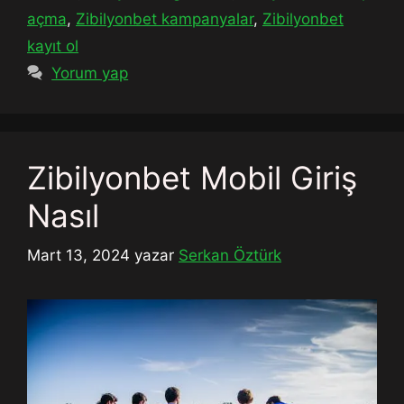
e
i
açma
,
Zibilyonbet kampanyalar
,
Zibilyonbet
g
k
kayıt ol
o
e
r
Yorum yap
t
i
l
l
e
e
r
r
Zibilyonbet Mobil Giriş
Nasıl
Mart 13, 2024
yazar
Serkan Öztürk