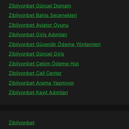
Zibilyonbet Güncel Domain
Zibilyonbet Bahis Seçenekleri
Zibilyonbet Aviator Oyunu
Zibilyonbet Giriş Adımları
Zibilyonbet Güvenilir Ödeme Yöntemleri
Zibilyonbet Güncel Giriş
Zibilyonbet Çekim Ödeme Hızı
Zibilyonbet Call Center
Zibilyonbet Arama Yapmıyor
Zibilyonbet Kayıt Adımları
Zibilyonbet