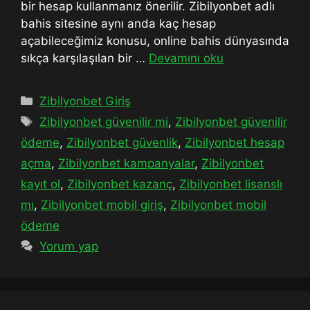
bir hesap kullanmanız önerilir. Zibilyonbet adlı
bahis sitesine aynı anda kaç hesap
açabileceğimiz konusu, online bahis dünyasında
sıkça karşılaşılan bir …
Devamını oku
K
Zibilyonbet Giriş
a
E
Zibilyonbet güvenilir mi
,
Zibilyonbet güvenilir
t
t
ödeme
,
Zibilyonbet güvenlik
,
Zibilyonbet hesap
e
i
açma
,
Zibilyonbet kampanyalar
,
Zibilyonbet
g
k
kayıt ol
,
Zibilyonbet kazanç
,
Zibilyonbet lisanslı
o
e
r
mı
,
Zibilyonbet mobil giriş
,
Zibilyonbet mobil
t
i
l
ödeme
l
e
Yorum yap
e
r
r