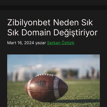
o
e
r
t
i
l
Zibilyonbet Neden Sık
l
e
e
r
Sık Domain Değiştiriyor
r
Mart 16, 2024
yazar
Serkan Öztürk