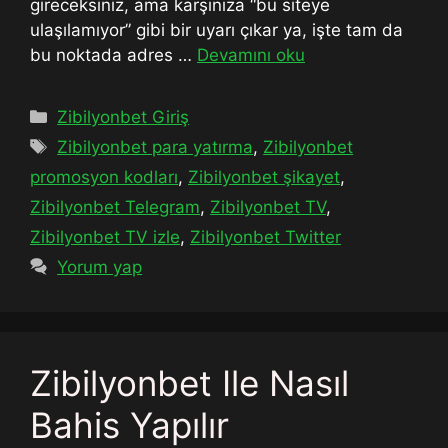
gireceksiniz, ama karşınıza “bu siteye
ulaşılamıyor” gibi bir uyarı çıkar ya, işte tam da
bu noktada adres …
Devamını oku
K
Zibilyonbet Giriş
a
E
Zibilyonbet para yatırma
,
Zibilyonbet
t
t
promosyon kodları
,
Zibilyonbet şikayet
,
e
i
Zibilyonbet Telegram
,
Zibilyonbet TV
,
g
k
Zibilyonbet TV izle
,
Zibilyonbet Twitter
o
e
r
Yorum yap
t
i
l
l
e
e
r
r
Zibilyonbet Ile Nasıl
Bahis Yapılır