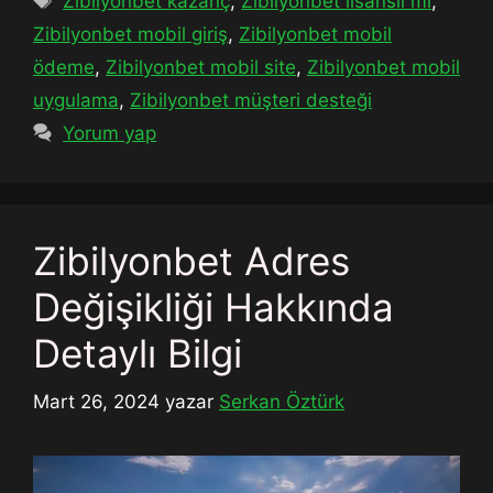
Zibilyonbet kazanç
,
Zibilyonbet lisanslı mı
,
t
t
Zibilyonbet mobil giriş
,
Zibilyonbet mobil
e
i
ödeme
,
Zibilyonbet mobil site
,
Zibilyonbet mobil
g
k
uygulama
,
Zibilyonbet müşteri desteği
o
e
r
Yorum yap
t
i
l
l
e
e
r
r
Zibilyonbet Adres
Değişikliği Hakkında
Detaylı Bilgi
Mart 26, 2024
yazar
Serkan Öztürk