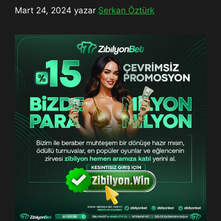
Mart 24, 2024
yazar
Serkan Öztürk