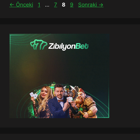
r
S
S
S
S
←
Önceki
1
…
7
8
9
Sonraki
→
a
a
a
a
y
y
y
y
f
f
f
f
a
a
a
a