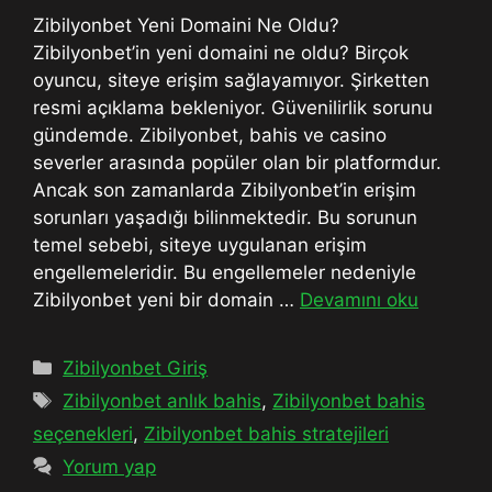
Zibilyonbet Yeni Domaini Ne Oldu?
Zibilyonbet’in yeni domaini ne oldu? Birçok
oyuncu, siteye erişim sağlayamıyor. Şirketten
resmi açıklama bekleniyor. Güvenilirlik sorunu
gündemde. Zibilyonbet, bahis ve casino
severler arasında popüler olan bir platformdur.
Ancak son zamanlarda Zibilyonbet’in erişim
sorunları yaşadığı bilinmektedir. Bu sorunun
temel sebebi, siteye uygulanan erişim
engellemeleridir. Bu engellemeler nedeniyle
Zibilyonbet yeni bir domain …
Devamını oku
K
Zibilyonbet Giriş
a
E
Zibilyonbet anlık bahis
,
Zibilyonbet bahis
t
t
seçenekleri
,
Zibilyonbet bahis stratejileri
e
i
Yorum yap
g
k