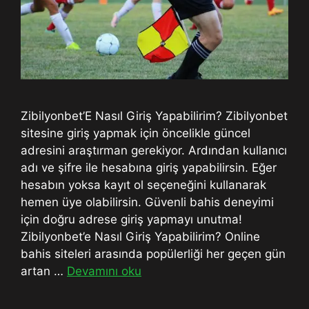
Zibilyonbet’E Nasıl Giriş Yapabilirim? Zibilyonbet
sitesine giriş yapmak için öncelikle güncel
adresini araştırman gerekiyor. Ardından kullanıcı
adı ve şifre ile hesabına giriş yapabilirsin. Eğer
hesabın yoksa kayıt ol seçeneğini kullanarak
hemen üye olabilirsin. Güvenli bahis deneyimi
için doğru adrese giriş yapmayı unutma!
Zibilyonbet’e Nasıl Giriş Yapabilirim? Online
bahis siteleri arasında popülerliği her geçen gün
artan …
Devamını oku