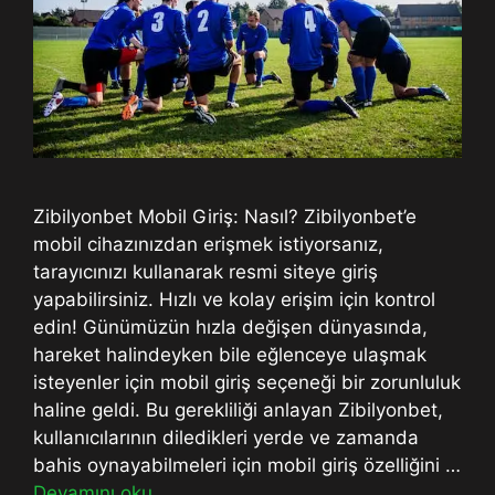
Zibilyonbet Mobil Giriş: Nasıl? Zibilyonbet’e
mobil cihazınızdan erişmek istiyorsanız,
tarayıcınızı kullanarak resmi siteye giriş
yapabilirsiniz. Hızlı ve kolay erişim için kontrol
edin! Günümüzün hızla değişen dünyasında,
hareket halindeyken bile eğlenceye ulaşmak
isteyenler için mobil giriş seçeneği bir zorunluluk
haline geldi. Bu gerekliliği anlayan Zibilyonbet,
kullanıcılarının diledikleri yerde ve zamanda
bahis oynayabilmeleri için mobil giriş özelliğini …
Devamını oku