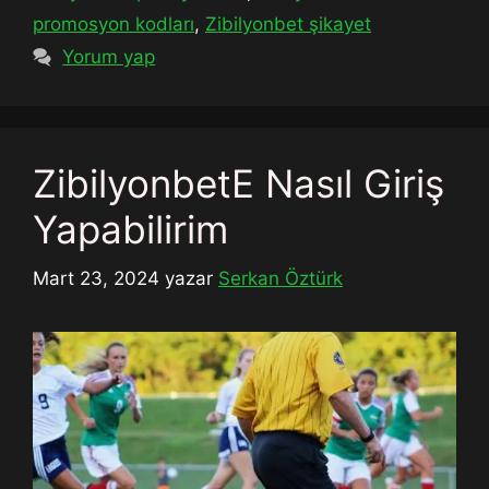
k
promosyon kodları
,
Zibilyonbet şikayet
o
e
r
Yorum yap
t
i
l
l
e
e
r
r
ZibilyonbetE Nasıl Giriş
Yapabilirim
Mart 23, 2024
yazar
Serkan Öztürk