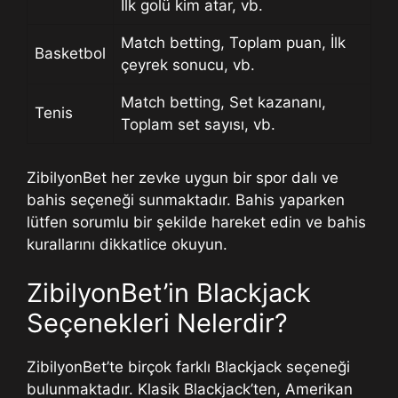
İlk golü kim atar, vb.
Match betting, Toplam puan, İlk
Basketbol
çeyrek sonucu, vb.
Match betting, Set kazananı,
Tenis
Toplam set sayısı, vb.
ZibilyonBet her zevke uygun bir spor dalı ve
bahis seçeneği sunmaktadır. Bahis yaparken
lütfen sorumlu bir şekilde hareket edin ve bahis
kurallarını dikkatlice okuyun.
ZibilyonBet’in Blackjack
Seçenekleri Nelerdir?
ZibilyonBet’te birçok farklı Blackjack seçeneği
bulunmaktadır. Klasik Blackjack’ten, Amerikan