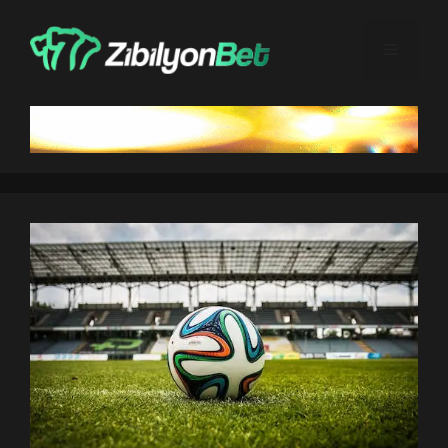
İçeriğe
atla
Menü