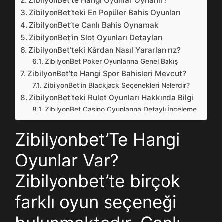
ZibilyonBet’te Hangi Oyunlar Oynanır?
ZibilyonBet’teki En Popüler Bahis Oyunları
ZibilyonBet’te Canlı Bahis Oynamak
ZibilyonBet’in Slot Oyunları Detayları
ZibilyonBet’teki Kârdan Nasıl Yararlanırız?
ZibilyonBet Poker Oyunlarına Genel Bakış
ZibilyonBet’te Hangi Spor Bahisleri Mevcut?
ZibilyonBet’in Blackjack Seçenekleri Nelerdir?
ZibilyonBet’teki Rulet Oyunları Hakkında Bilgi
ZibilyonBet Casino Oyunlarına Detaylı İnceleme
Zibilyonbet’Te Hangi
Oyunlar Var?
Zibilyonbet’te birçok
farklı oyun seçeneği