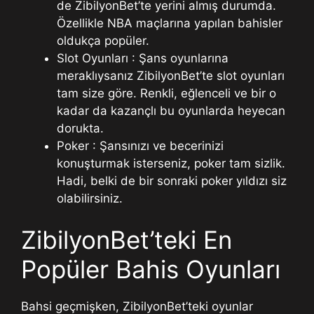
de ZibilyonBet’te yerini almış durumda.
Özellikle NBA maçlarına yapılan bahisler
oldukça popüler.
Slot Oyunları : Şans oyunlarına
meraklıysanız ZibilyonBet’te slot oyunları
tam size göre. Renkli, eğlenceli ve bir o
kadar da kazançlı bu oyunlarda heyecan
dorukta.
Poker : Şansınızı ve becerinizi
konuşturmak isterseniz, poker tam sizlik.
Hadi, belki de bir sonraki poker yıldızı siz
olabilirsiniz.
ZibilyonBet’teki En
Popüler Bahis Oyunları
Bahsi geçmişken, ZibilyonBet’teki oyunlar