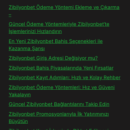
Zibilyonbet Ödeme Yöntemi Ekleme ve Çıkarma
–
Güncel Ödeme Yöntemleriyle Zibilyonbet’te
İşlemlerinizi Hızlandırın
En Yeni Zibilyonbet Bahis Seçenekleri ile
Kazanma Şansı
Zibilyonbet Giriş Adresi Değişiyor mu?
Zibilyonbet Bahis Piyasalarında Yeni Fırsatlar
Zibilyonbet Kayıt Adımları: Hızlı ve Kolay Rehber
Zibilyonbet Ödeme Yöntemleri: Hız ve Güveni
Yakalayın
Güncel Zibilyonbet Bağlantılarını Takip Edin
Zibilyonbet Promosyonlarıyla İlk Yatırımınızı
Büyütün