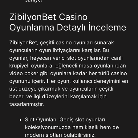
ZibilyonBet Casino
Oyunlarına Detaylı İnceleme
ZibilyonBet, çeşitli casino oyunları sunarak
oyuncuların oyun ihtiyaçlarını karşılar. Bu
oyunlar, heyecan verici slot oyunlarından canlı
krupiyeli oyunlara, eğlenceli masa oyunlarından
video poker gibi oyunlara kadar her türlü casino
oyununu içerir. Her oyun, kullanıcı deneyimini en
üst düzeye çıkarmak ve oyuncuların çeşitli
beceri ve ilgi düzeylerini karşılamak için
tasarlanmıştır.
Slot Oyunları: Geniş slot oyunları
koleksiyonumuzda hem klasik hem de
modern slotları bulabilirsiniz.