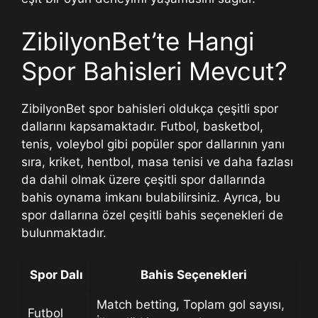
ZibilyonBet’te Hangi
Spor Bahisleri Mevcut?
ZibilyonBet spor bahisleri oldukça çeşitli spor
dallarını kapsamaktadır. Futbol, basketbol,
tenis, voleybol gibi popüler spor dallarının yanı
sıra, kriket, hentbol, masa tenisi ve daha fazlası
da dahil olmak üzere çeşitli spor dallarında
bahis oynama imkanı bulabilirsiniz. Ayrıca, bu
spor dallarına özel çeşitli bahis seçenekleri de
bulunmaktadır.
Spor Dalı
Bahis Seçenekleri
Match betting, Toplam gol sayısı,
Futbol