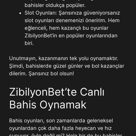
bahisler oldukça popüler.
Slot Oyunları: Şansınıza güveniyorsanız
slot oyunları denemenizi öneririm. Hem
eğlenceli, hem kazançlı bu oyunlar
ZibilyonBet’in en popüler oyunlarından
biri.
Unutmayın, kazanmanın tek yolu oynamaktır.
Şimdi, bahislerde güzel günler ve bol kazançlar
dilerim. Şansınız bol olsun!
ZibilyonBet’te Canlı
Bahis Oynamak
Bahis oyunları, son zamanlarda geleneksel
oyunlardan çok daha fazla heyecan ve hız
sunuyor, öyle değil mi? Hele bir de bu bahisler