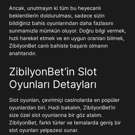
Ancak, unutmayın ki tüm bu heyecanlı
beklentilerin doldurulması, sadece sizin
bildiğiniz bahis oyunlarından daha fazlasını
sunmamızla mümkün oluyor. Doğru bilgi vermek,
hızlı hareket etmek ve en uygun oranları bilmek,
ZibilyonBet canlı bahiste başarılı olmanın
anahtarıdır.
ZibilyonBet’in Slot
Oyunları Detayları
Slot oyunları, çevrimiçi casinolarda en popüler
oyunlardan biri. Hadi bakalım, ZibilyonBet’in
size özel slot oyunlarına bir göz atalım.
ZibilyonBet, farklı türler ve temalarda geniş bir
slot oyunları yelpazesi sunar.