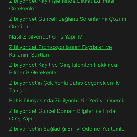
Zibilyonbet Kayıt İşleminde Dikkat Edilmesi
Gerekenler
Zibilyonbet Güncel: Bağlantı Sorunlarına Çözüm
Önerileri
Nasıl Zibilyonbet Giriş Yapılır?
Zibilyonbet Promosyonlarının Faydaları ve
Kullanım Şartları
Zibilyonbet Kayıt ve Giriş İşlemleri Hakkında
Bilmeniz Gerekenler
Zibilyonbet’in Çok Yönlü Bahis Seçenekleri ile
Tanışın
Bahis Dünyasında Zibilyonbet’in Yeri ve Önemi
Zibilyonbet Güncel Domain Bilgileri ile Hızla
Giriş Yapın
Zibilyonbet’in Sağladığı En İyi Ödeme Yöntemleri